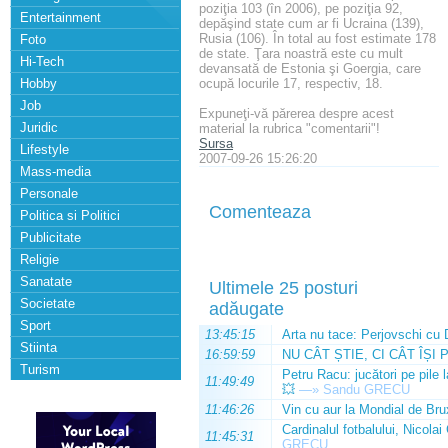
poziţia 103 (în 2006), pe poziţia 92,
Entertainment
depăşind state cum ar fi Ucraina (139),
Rusia (106). În total au fost estimate 178
Foto
de state. Ţara noastră este cu mult
Hi-Tech
devansată de Estonia şi Goergia, care
Hobby
ocupă locurile 17, respectiv, 18.
Job
Expuneţi-vă părerea despre acest
Juridic
material la rubrica "comentarii"!
Sursa
Lifestyle
2007-09-26 15:26:20
Mass-media
Personale
Comenteaza
Politica si Politici
Publicitate
Religie
Sanatate
Ultimele 25 posturi
Societate
adăugate
Sport
13:45:15
Arta nu tace: Perjovschi cu 
Stiinta
16:59:59
NU CÂT ȘTIE, CI CÂT ÎȘI 
Turism
Petru Racu: jucători pe pile 
11:49:49
💥
—»
Sandu GRECU
11:46:26
Vin cu aur la Mondial de Bru
Cardinalul fotbalului, Nicolai
11:45:31
GRECU