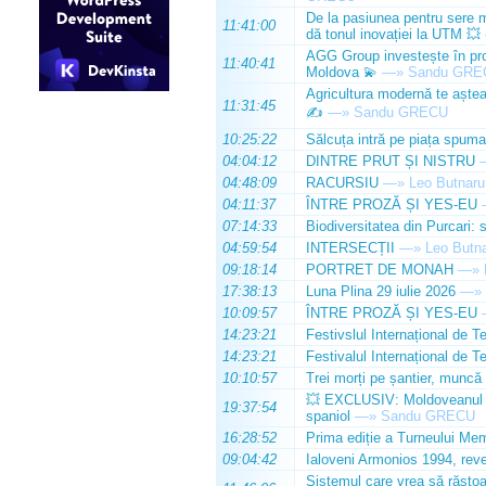
De la pasiunea pentru sere m
11:41:00
dă tonul inovației la UTM 💥
AGG Group investește în prod
11:40:41
Moldova 💫
—»
Sandu GRE
Agricultura modernă te așteap
11:31:45
✍️
—»
Sandu GRECU
10:25:22
Sălcuța intră pe piața spuma
04:04:12
DINTRE PRUT ȘI NISTRU
04:48:09
RACURSIU
—»
Leo Butnaru
04:11:37
ÎNTRE PROZĂ ȘI YES-EU
07:14:33
Biodiversitatea din Purcari: 
04:59:54
INTERSECȚII
—»
Leo Butn
09:18:14
PORTRET DE MONAH
—»
17:38:13
Luna Plina 29 iulie 2026
—»
10:09:57
ÎNTRE PROZĂ ȘI YES-EU
14:23:21
Festivslul Internațional de T
14:23:21
Festivalul Internațional de T
10:10:57
Trei morți pe șantier, muncă 
💥 EXCLUSIV: Moldoveanul Da
19:37:54
spaniol
—»
Sandu GRECU
16:28:52
Prima ediție a Turneului Mem
09:04:42
Ialoveni Armonios 1994, reve
Sistemul care vrea să răstoa