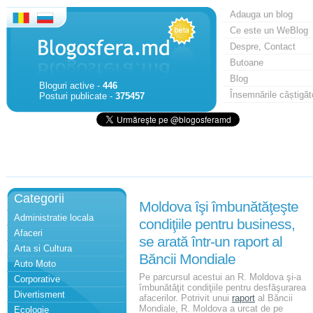
Adauga un blog
Ce este un WeBlog
Despre, Contact
Butoane
Blog
Bloguri active -
446
Însemnările câștigăt
Posturi publicate -
375457
Categorii
Moldova îşi îmbunătăţeşte
Administratie locala
condiţiile pentru business,
Afaceri
se arată într-un raport al
Arta si Cultura
Băncii Mondiale
Auto Moto
Pe parcursul acestui an R. Moldova şi-a
Corporative
îmbunătăţit condiţiile pentru desfăşurarea
Divertisment
afacerilor. Potrivit unui
raport
al Băncii
Mondiale, R. Moldova a urcat de pe
Ecologie