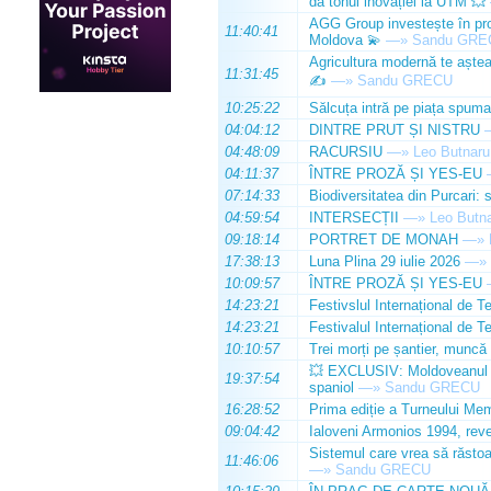
dă tonul inovației la UTM 💥
AGG Group investește în prod
11:40:41
Moldova 💫
—»
Sandu GRE
Agricultura modernă te așteap
11:31:45
✍️
—»
Sandu GRECU
10:25:22
Sălcuța intră pe piața spuma
04:04:12
DINTRE PRUT ȘI NISTRU
04:48:09
RACURSIU
—»
Leo Butnaru
04:11:37
ÎNTRE PROZĂ ȘI YES-EU
07:14:33
Biodiversitatea din Purcari: 
04:59:54
INTERSECȚII
—»
Leo Butn
09:18:14
PORTRET DE MONAH
—»
17:38:13
Luna Plina 29 iulie 2026
—»
10:09:57
ÎNTRE PROZĂ ȘI YES-EU
14:23:21
Festivslul Internațional de T
14:23:21
Festivalul Internațional de T
10:10:57
Trei morți pe șantier, muncă 
💥 EXCLUSIV: Moldoveanul Da
19:37:54
spaniol
—»
Sandu GRECU
16:28:52
Prima ediție a Turneului Mem
09:04:42
Ialoveni Armonios 1994, reve
Sistemul care vrea să răstoa
11:46:06
—»
Sandu GRECU