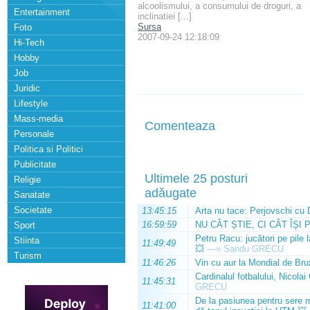
alcoolismului, a consumului de droguri, a
Entertainment
inclinatiei [...]
Sursa
Foto
2007-09-24 12:18:09
Hi-Tech
Hobby
Job
Juridic
Lifestyle
Mass-media
Comenteaza
Personale
Politica si Politici
Publicitate
Ultimele 25 posturi
Religie
adăugate
Sanatate
Societate
13:45:15
Arta nu tace: Perjovschi cu 
16:59:59
NU CÂT ȘTIE, CI CÂT ÎȘI 
Sport
Petru Racu: jucători pe pile 
Stiinta
11:49:49
💥
—»
Sandu GRECU
Turism
11:46:26
Vin cu aur la Mondial de Bru
Cardinalul fotbalului, Nicolai
11:45:31
GRECU
De la pasiunea pentru sere m
11:41:00