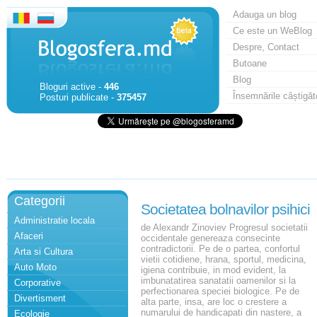
Adauga un blog
Ce este un WeBlog
Despre, Contact
Butoane
Blog
Bloguri active -
446
Însemnările câștigăt
Posturi publicate -
375457
Categorii
Societatea bolnavilor psihici
Administratie locala
de Alexandr Zinoviev Progresul societatii
Afaceri
occidentale genereaza consecinte
contradictorii. Pe de o partea, confortul
Arta si Cultura
vietii cotidiene, hrana, sportul, medicina,
Auto Moto
igiena contribuie, in mod evident, la
imbunatatirea sanatatii oamenilor si la
Corporative
perfectionarea speciei biologice. Pe de
Divertisment
alta parte, insa, are loc o crestere a
numarului de handicapati din nastere, a
Ecologie