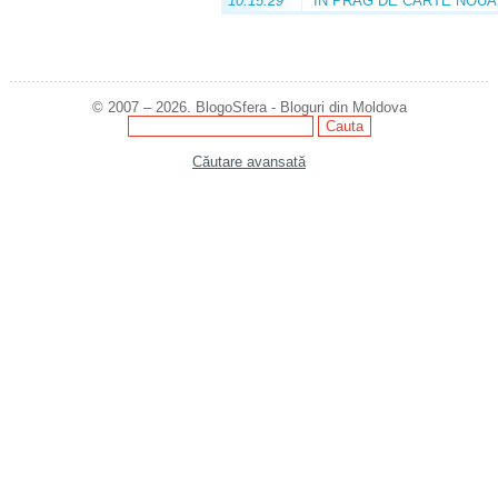
10:15:29
ÎN PRAG DE CARTE NOUĂ
© 2007 – 2026. BlogoSfera - Bloguri din Moldova
Căutare avansată