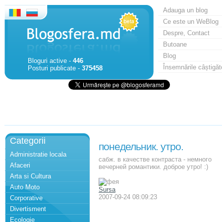
Adauga un blog
Ce este un WeBlog
Despre, Contact
Butoane
Blog
Bloguri active -
446
Însemnările câștigăt
Posturi publicate -
375458
Categorii
понедельник. утро.
Administratie locala
сабж. в качестве контраста - немного
Afaceri
вечерней романтики. доброе утро! :)
Arta si Cultura
Auto Moto
Sursa
2007-09-24 08:09:23
Corporative
Divertisment
Ecologie