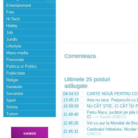
Entertainment
Foto
Hi-Tech
Hobby
Job
Juridic
Lifestyle
Mass-media
Comenteaza
Personale
Politica si Politici
Publicitate
Ultimele 25 posturi
Religie
adăugate
Sanatate
Societate
04:54:53
CARTE NOUĂ PENTRU CO
13:45:15
Arta nu tace: Perjovschi cu 
Sport
16:59:59
NU CÂT ȘTIE, CI CÂT ÎȘI 
Stiinta
Petru Racu: jucători pe pile 
Turism
11:49:49
💥
—»
Sandu GRECU
11:46:26
Vin cu aur la Mondial de Bru
Cardinalul fotbalului, Nicolai
11:45:31
GRECU