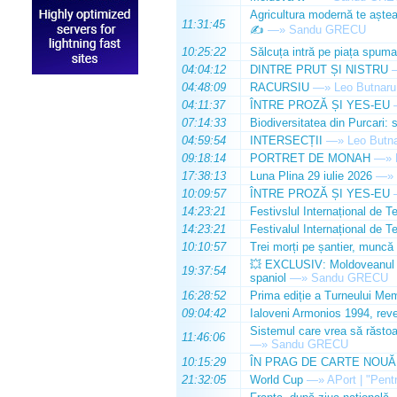
Agricultura modernă te așteap
11:31:45
✍️
—»
Sandu GRECU
10:25:22
Sălcuța intră pe piața spuma
04:04:12
DINTRE PRUT ȘI NISTRU
04:48:09
RACURSIU
—»
Leo Butnaru
04:11:37
ÎNTRE PROZĂ ȘI YES-EU
07:14:33
Biodiversitatea din Purcari: 
04:59:54
INTERSECȚII
—»
Leo Butn
09:18:14
PORTRET DE MONAH
—»
17:38:13
Luna Plina 29 iulie 2026
—»
10:09:57
ÎNTRE PROZĂ ȘI YES-EU
14:23:21
Festivslul Internațional de T
14:23:21
Festivalul Internațional de T
10:10:57
Trei morți pe șantier, muncă 
💥 EXCLUSIV: Moldoveanul Da
19:37:54
spaniol
—»
Sandu GRECU
16:28:52
Prima ediție a Turneului Mem
09:04:42
Ialoveni Armonios 1994, reve
Sistemul care vrea să răstoa
11:46:06
—»
Sandu GRECU
10:15:29
ÎN PRAG DE CARTE NOUĂ
21:32:05
World Cup
—»
APort | "Pentr