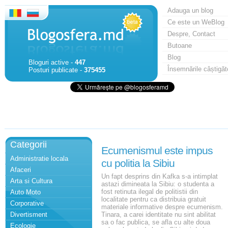
Adauga un blog
Ce este un WeBlog
Despre, Contact
Butoane
Blog
Bloguri active -
447
Însemnările câștigăt
Posturi publicate -
375455
Categorii
Ecumenismul este impus
Administratie locala
cu politia la Sibiu
Afaceri
Un fapt desprins din Kafka s-a intimplat
Arta si Cultura
astazi dimineata la Sibiu: o studenta a
fost retinuta ilegal de politistii din
Auto Moto
localitate pentru ca distribuia gratuit
Corporative
materiale informative despre ecumenism.
Divertisment
Tinara, a carei identitate nu sint abilitat
sa o fac publica, se afla cu alte doua
Ecologie