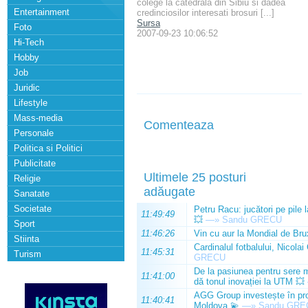
colege la catedrala din Sibiu si dadea
Entertainment
credinciosilor interesati brosuri [...]
Sursa
Foto
2007-09-23 10:06:52
Hi-Tech
Hobby
Job
Juridic
Lifestyle
Mass-media
Comenteaza
Personale
Politica si Politici
Publicitate
Ultimele 25 posturi
Religie
adăugate
Sanatate
Societate
Petru Racu: jucători pe pile 
11:49:49
💥
—»
Sandu GRECU
Sport
11:46:26
Vin cu aur la Mondial de Bru
Stiinta
Cardinalul fotbalului, Nicolai
11:45:31
Turism
GRECU
De la pasiunea pentru sere m
11:41:00
dă tonul inovației la UTM 💥
AGG Group investește în prod
11:40:41
Moldova 💫
—»
Sandu GRE