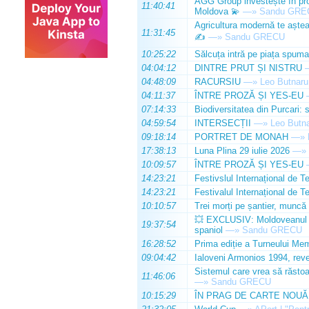
AGG Group investește în prod
11:40:41
Moldova 💫
—»
Sandu GRE
Agricultura modernă te așteap
11:31:45
✍️
—»
Sandu GRECU
10:25:22
Sălcuța intră pe piața spuma
04:04:12
DINTRE PRUT ȘI NISTRU
04:48:09
RACURSIU
—»
Leo Butnaru
04:11:37
ÎNTRE PROZĂ ȘI YES-EU
07:14:33
Biodiversitatea din Purcari: 
04:59:54
INTERSECȚII
—»
Leo Butn
09:18:14
PORTRET DE MONAH
—»
17:38:13
Luna Plina 29 iulie 2026
—»
10:09:57
ÎNTRE PROZĂ ȘI YES-EU
14:23:21
Festivslul Internațional de T
14:23:21
Festivalul Internațional de T
10:10:57
Trei morți pe șantier, muncă 
💥 EXCLUSIV: Moldoveanul Da
19:37:54
spaniol
—»
Sandu GRECU
16:28:52
Prima ediție a Turneului Mem
09:04:42
Ialoveni Armonios 1994, reve
Sistemul care vrea să răstoa
11:46:06
—»
Sandu GRECU
10:15:29
ÎN PRAG DE CARTE NOUĂ