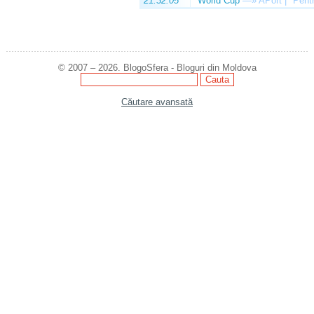
21:32:05
World Cup
—»
APort | "Pentr
© 2007 – 2026. BlogoSfera - Bloguri din Moldova
Căutare avansată