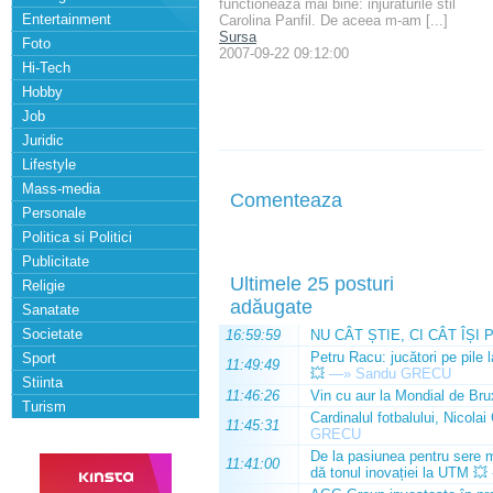
functioneaza mai bine: injuraturile stil
Entertainment
Carolina Panfil. De aceea m-am [...]
Sursa
Foto
2007-09-22 09:12:00
Hi-Tech
Hobby
Job
Juridic
Lifestyle
Mass-media
Comenteaza
Personale
Politica si Politici
Publicitate
Ultimele 25 posturi
Religie
adăugate
Sanatate
Societate
16:59:59
NU CÂT ȘTIE, CI CÂT ÎȘI 
Petru Racu: jucători pe pile 
Sport
11:49:49
💥
—»
Sandu GRECU
Stiinta
11:46:26
Vin cu aur la Mondial de Bru
Turism
Cardinalul fotbalului, Nicolai
11:45:31
GRECU
De la pasiunea pentru sere m
11:41:00
dă tonul inovației la UTM 💥