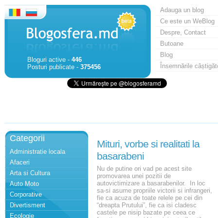
Adauga un blog
Ce este un WeBlog
Despre, Contact
Butoane
Blog
Bloguri active -
446
Însemnările câștigăt
Posturi publicate -
375456
Categorii
Mituri, vorbe si realitati la
Administratie locala
basarabeni
Afaceri
Nu de putine ori vad pe acest site
Arta si Cultura
promovarea unei pozitii de
autovictimizare a basarabenilor. In loc
Auto Moto
sa-si asume propriile victorii si infrangeri,
Corporative
fie ca acuza de toate relele pe cei din
Divertisment
“dreapta Prutului”, fie ca isi cladesc
castele pe nisip bazate pe ceea ce
Ecologie