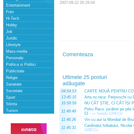
2007-09-22 00:29:04
Entertainment
Foto
Hi-Tech
Hobby
Job
Juridic
Lifestyle
Mass-media
Comenteaza
Personale
Politica si Politici
Publicitate
Ultimele 25 posturi
Religie
adăugate
Sanatate
Societate
04:54:53
CARTE NOUĂ PENTRU CO
13:45:15
Arta nu tace: Perjovschi cu 
Sport
16:59:59
NU CÂT ȘTIE, CI CÂT ÎȘI 
Stiinta
Petru Racu: jucători pe pile 
Turism
11:49:49
💥
—»
Sandu GRECU
11:46:26
Vin cu aur la Mondial de Bru
Cardinalul fotbalului, Nicolai
11:45:31
GRECU