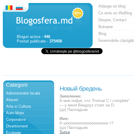
Adauga un blog
Ce este un WeBlog
Despre, Contact
Butoane
Blog
Bloguri active -
446
Însemnările câștigăt
Posturi publicate -
375458
Categorii
Новый бредень
Administratie locala
Заявление:
Afaceri
А мне пофиг, что “Format C:/ complete”
— у меня Виндоуз стоит на D:
Arta si Cultura
(цэ) Палладьев
Auto Moto
Имя:
Corporative
А шоооооооооооооооооооо т?
Divertisment
(цэ) Палладьев
Sursa
Ecologie