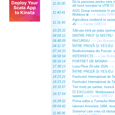
De la pasiunea pentru sere m
11:41:00
dă tonul inovației la UTM 💥
AGG Group investește în prod
11:40:41
Moldova 💫
—»
Sandu GRE
Agricultura modernă te așteap
11:31:45
✍️
—»
Sandu GRECU
10:25:22
Sălcuța intră pe piața spuma
04:04:12
DINTRE PRUT ȘI NISTRU
04:48:09
RACURSIU
—»
Leo Butnaru
04:11:37
ÎNTRE PROZĂ ȘI YES-EU
07:14:33
Biodiversitatea din Purcari: 
04:59:54
INTERSECȚII
—»
Leo Butn
09:18:14
PORTRET DE MONAH
—»
17:38:13
Luna Plina 29 iulie 2026
—»
10:09:57
ÎNTRE PROZĂ ȘI YES-EU
14:23:21
Festivslul Internațional de T
14:23:21
Festivalul Internațional de T
10:10:57
Trei morți pe șantier, muncă 
💥 EXCLUSIV: Moldoveanul Da
19:37:54
spaniol
—»
Sandu GRECU
16:28:52
Prima ediție a Turneului Mem
09:04:42
Ialoveni Armonios 1994, reve
Sistemul care vrea să răstoa
11:46:06