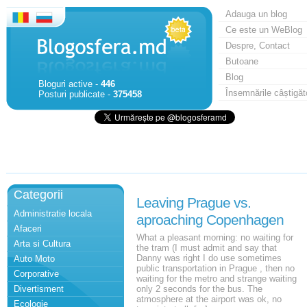
Adauga un blog
Ce este un WeBlog
Despre, Contact
Butoane
Blog
Bloguri active -
446
Însemnările câștigăt
Posturi publicate -
375458
Categorii
Leaving Prague vs.
Administratie locala
aproaching Copenhagen
Afaceri
What a pleasant morning: no waiting for
Arta si Cultura
the tram (I must admit and say that
Danny was right I do use sometimes
Auto Moto
public transportation in Prague , then no
Corporative
waiting for the metro and strange waiting
Divertisment
only 2 seconds for the bus. The
atmosphere at the airport was ok, no
Ecologie