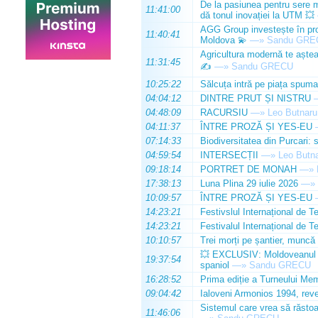
De la pasiunea pentru sere m
11:41:00
dă tonul inovației la UTM 💥
AGG Group investește în prod
11:40:41
Moldova 💫
—»
Sandu GRE
Agricultura modernă te așteap
11:31:45
✍️
—»
Sandu GRECU
10:25:22
Sălcuța intră pe piața spuma
04:04:12
DINTRE PRUT ȘI NISTRU
04:48:09
RACURSIU
—»
Leo Butnaru
04:11:37
ÎNTRE PROZĂ ȘI YES-EU
07:14:33
Biodiversitatea din Purcari: 
04:59:54
INTERSECȚII
—»
Leo Butn
09:18:14
PORTRET DE MONAH
—»
17:38:13
Luna Plina 29 iulie 2026
—»
10:09:57
ÎNTRE PROZĂ ȘI YES-EU
14:23:21
Festivslul Internațional de T
14:23:21
Festivalul Internațional de T
10:10:57
Trei morți pe șantier, muncă 
💥 EXCLUSIV: Moldoveanul Da
19:37:54
spaniol
—»
Sandu GRECU
16:28:52
Prima ediție a Turneului Mem
09:04:42
Ialoveni Armonios 1994, reve
Sistemul care vrea să răstoa
11:46:06