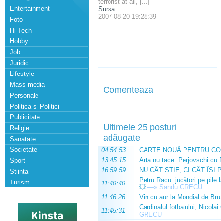
terrorist at all, [...]
Entertainment
Sursa
2007-08-20 19:28:39
Foto
Hi-Tech
Hobby
Job
Juridic
Lifestyle
Mass-media
Comenteaza
Personale
Politica si Politici
Publicitate
Ultimele 25 posturi
Religie
adăugate
Sanatate
Societate
04:54:53
CARTE NOUĂ PENTRU CO
13:45:15
Arta nu tace: Perjovschi cu 
Sport
16:59:59
NU CÂT ȘTIE, CI CÂT ÎȘI 
Stiinta
Petru Racu: jucători pe pile 
Turism
11:49:49
💥
—»
Sandu GRECU
11:46:26
Vin cu aur la Mondial de Bru
Cardinalul fotbalului, Nicolai
11:45:31
GRECU