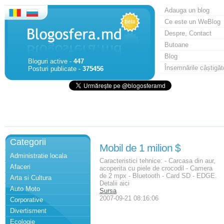
Adauga un blog
Ce este un WeBlog
Despre, Contact
Butoane
Blog
Bloguri active -
447
Însemnările câștigăt
Posturi publicate -
375456
Categorii
Mobil de 1 milion $
Administratie locala
Caracteristici tehnice: - Carcasa din aur,
Afaceri
acoperita cu piele de crocodil - Camera
de 2 mpx - Bluetooth - Card SD - EDGE.
Arta si Cultura
Detalii aici
Auto Moto
Sursa
2007-09-21 08:16:06
Corporative
Divertisment
Ecologie