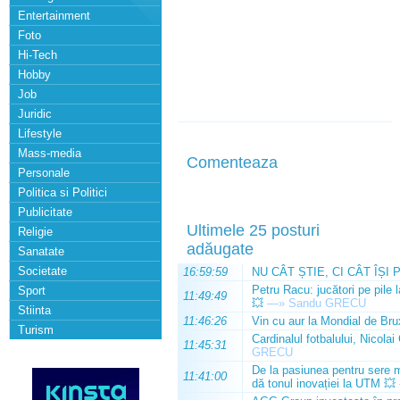
Entertainment
Foto
Hi-Tech
Hobby
Job
Juridic
Lifestyle
Mass-media
Comenteaza
Personale
Politica si Politici
Publicitate
Ultimele 25 posturi
Religie
adăugate
Sanatate
Societate
16:59:59
NU CÂT ȘTIE, CI CÂT ÎȘI 
Petru Racu: jucători pe pile 
Sport
11:49:49
💥
—»
Sandu GRECU
Stiinta
11:46:26
Vin cu aur la Mondial de Bru
Turism
Cardinalul fotbalului, Nicolai
11:45:31
GRECU
De la pasiunea pentru sere m
11:41:00
dă tonul inovației la UTM 💥