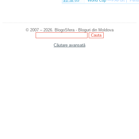
21:32:05
World Cup
—»
APort | "Pentr
© 2007 – 2026. BlogoSfera - Bloguri din Moldova
Căutare avansată