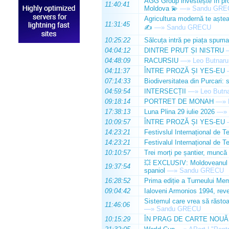
AGG Group investește în prod
11:40:41
Moldova 💫
—»
Sandu GRE
Agricultura modernă te așteap
11:31:45
✍️
—»
Sandu GRECU
10:25:22
Sălcuța intră pe piața spuma
04:04:12
DINTRE PRUT ȘI NISTRU
04:48:09
RACURSIU
—»
Leo Butnaru
04:11:37
ÎNTRE PROZĂ ȘI YES-EU
07:14:33
Biodiversitatea din Purcari: 
04:59:54
INTERSECȚII
—»
Leo Butn
09:18:14
PORTRET DE MONAH
—»
17:38:13
Luna Plina 29 iulie 2026
—»
10:09:57
ÎNTRE PROZĂ ȘI YES-EU
14:23:21
Festivslul Internațional de T
14:23:21
Festivalul Internațional de T
10:10:57
Trei morți pe șantier, muncă 
💥 EXCLUSIV: Moldoveanul Da
19:37:54
spaniol
—»
Sandu GRECU
16:28:52
Prima ediție a Turneului Mem
09:04:42
Ialoveni Armonios 1994, reve
Sistemul care vrea să răstoa
11:46:06
—»
Sandu GRECU
10:15:29
ÎN PRAG DE CARTE NOUĂ