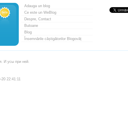
Adauga un blog
Ce este un WeBlog
Despre, Contact
Butoane
Blog
Însemnările câștigătorilor Blogovăț
. И усы при ней.
-20 22:41:11