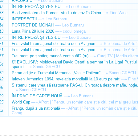
09
RACURSIU
—»
Leo Butnaru
37
ÎNTRE PROZĂ ȘI YES-EU
—»
Leo Butnaru
33
Biodiversitatea din Purcari: studiu de caz în China
—»
Fine Wine
54
INTERSECȚII
—»
Leo Butnaru
14
PORTRET DE MONAH
—»
Leo Butnaru
13
Luna Plina 29 iulie 2026
—»
codul omega
57
ÎNTRE PROZĂ ȘI YES-EU
—»
Leo Butnaru
21
Festivslul Internațional de Teatru de la Avignon
—»
Biblioteca de Arte 
21
Festivalul Internațional de Teatru de la Avignon
—»
Biblioteca de Arte 
57
Trei morți pe șantier, muncă continuă!? (ru)
—»
Curaj.TV | Media altern
💥 EXCLUSIV: Moldoveanul David Ostafi a semnat în La Liga! Puștiul d
54
spaniol
—»
Sandu GRECU
52
Prima ediție a Turneului Memorial „Vasile Railean”
—»
Sandu GRECU
42
Ialoveni Armonios 1994, revelația mondială la 10 euro pe raft
—»
Fine 
Sistemul care vrea să răstoarne PAS-ul. Chirtoacă despre mafie, hoție, 
06
—»
Sandu GRECU
29
ÎN PRAG DE CARTE NOUĂ
—»
Leo Butnaru
05
World Cup
—»
APort | "Pentru un român care știe citi, cel mai greu luc
Franța, după ziua națională
—»
APort | "Pentru un român care știe citi,
12
Carag