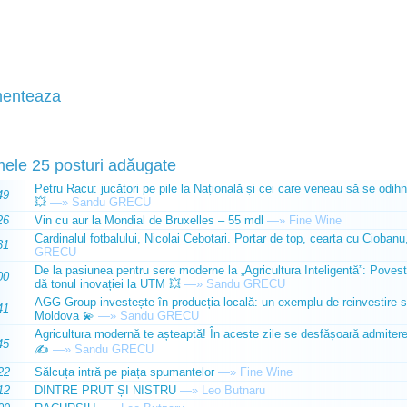
enteaza
mele 25 posturi adăugate
Petru Racu: jucători pe pile la Națională și cei care veneau să se odihn
49
💥
—»
Sandu GRECU
26
Vin cu aur la Mondial de Bruxelles – 55 mdl
—»
Fine Wine
Cardinalul fotbalului, Nicolai Cebotari. Portar de top, cearta cu Ciobanu,
31
GRECU
De la pasiunea pentru sere moderne la „Agricultura Inteligentă”: Poves
00
dă tonul inovației la UTM 💥
—»
Sandu GRECU
AGG Group investește în producția locală: un exemplu de reinvestire s
41
Moldova 💫
—»
Sandu GRECU
Agricultura modernă te așteaptă! În aceste zile se desfășoară admiterea 
45
✍️
—»
Sandu GRECU
22
Sălcuța intră pe piața spumantelor
—»
Fine Wine
12
DINTRE PRUT ȘI NISTRU
—»
Leo Butnaru