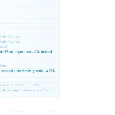
'Tudor Arghezi'
'Tudor Arghezi'
ativă
e 16 ani impresionează în fotbalul
Wine
scandalul din familie și fotbal 🔥💥🔝
ru e să nu scrie." I.L. Carag
 cel mai greu lucru e să nu scrie." I.L.