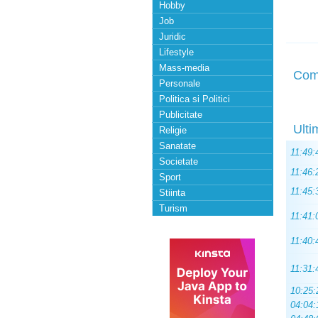
Hobby
Job
Juridic
Lifestyle
Mass-media
Com
Personale
Politica si Politici
Publicitate
Ulti
Religie
Sanatate
11:49:
Societate
11:46:
Sport
11:45:
Stiinta
Turism
11:41:
11:40:
11:31:
10:25:
04:04: