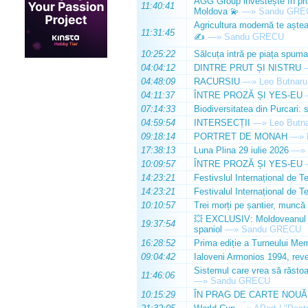
AGG Group investește în prod
11:40:41
Moldova 💫
—»
Sandu GRE
Agricultura modernă te așteap
11:31:45
✍️
—»
Sandu GRECU
10:25:22
Sălcuța intră pe piața spuma
04:04:12
DINTRE PRUT ȘI NISTRU
04:48:09
RACURSIU
—»
Leo Butnaru
04:11:37
ÎNTRE PROZĂ ȘI YES-EU
07:14:33
Biodiversitatea din Purcari: 
04:59:54
INTERSECȚII
—»
Leo Butn
09:18:14
PORTRET DE MONAH
—»
17:38:13
Luna Plina 29 iulie 2026
—»
10:09:57
ÎNTRE PROZĂ ȘI YES-EU
14:23:21
Festivslul Internațional de T
14:23:21
Festivalul Internațional de T
10:10:57
Trei morți pe șantier, muncă 
💥 EXCLUSIV: Moldoveanul Da
19:37:54
spaniol
—»
Sandu GRECU
16:28:52
Prima ediție a Turneului Mem
09:04:42
Ialoveni Armonios 1994, reve
Sistemul care vrea să răstoa
11:46:06
—»
Sandu GRECU
10:15:29
ÎN PRAG DE CARTE NOUĂ