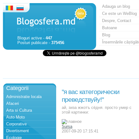
Adauga un blog
Ce este un WeBlog
Despre, Contact
Butoane
Blog
Bloguri active -
447
Însemnările câștigăt
Posturi publicate -
375456
Categorii
"я вас категорически
Administratie locala
преведствуйу!"
Afaceri
ай, зиза жжотъ сёдня. просто умер с
Arta si Cultura
этой картинки:
Auto Moto
Corporative
Sursa
Divertisment
2007-09-20 17:15:41
Ecologie