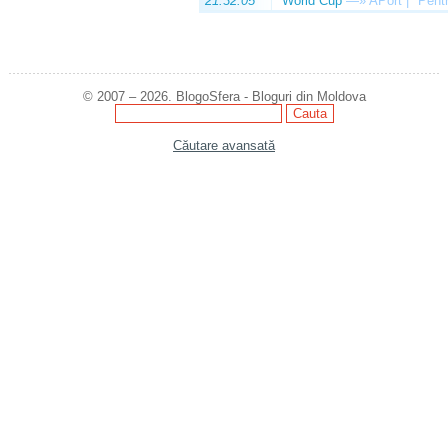
21:32:05
World Cup
—»
APort | "Pentr
© 2007 – 2026. BlogoSfera - Bloguri din Moldova
Căutare avansată