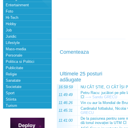
Entertainment
Foto
Hi-Tech
Hobby
Job
Juridic
Lifestyle
Mass-media
Comenteaza
Personale
Politica si Politici
Publicitate
Ultimele 25 posturi
Religie
adăugate
Sanatate
Societate
16:59:59
NU CÂT ȘTIE, CI CÂT ÎȘI 
Petru Racu: jucători pe pile 
Sport
11:49:49
💥
—»
Sandu GRECU
Stiinta
11:46:26
Vin cu aur la Mondial de Bru
Turism
Cardinalul fotbalului, Nicolai
11:45:31
GRECU
De la pasiunea pentru sere m
11:41:00
dă tonul inovației la UTM 💥