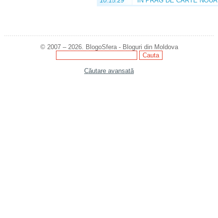
10:15:29
ÎN PRAG DE CARTE NOUĂ
© 2007 – 2026. BlogoSfera - Bloguri din Moldova
Căutare avansată