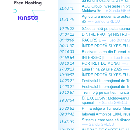
dă tonul inovației la UTM 💥
AGG Group investește în prod
11:40:41
Moldova 💫
—»
Sandu GRE
Agricultura modernă te așteap
11:31:45
✍️
—»
Sandu GRECU
10:25:22
Sălcuța intră pe piața spuma
04:04:12
DINTRE PRUT ȘI NISTRU
04:48:09
RACURSIU
—»
Leo Butnaru
04:11:37
ÎNTRE PROZĂ ȘI YES-EU
07:14:33
Biodiversitatea din Purcari: 
04:59:54
INTERSECȚII
—»
Leo Butn
09:18:14
PORTRET DE MONAH
—»
17:38:13
Luna Plina 29 iulie 2026
—»
10:09:57
ÎNTRE PROZĂ ȘI YES-EU
14:23:21
Festivslul Internațional de T
14:23:21
Festivalul Internațional de T
10:10:57
Trei morți pe șantier, muncă 
💥 EXCLUSIV: Moldoveanul Da
19:37:54
spaniol
—»
Sandu GRECU
16:28:52
Prima ediție a Turneului Mem
09:04:42
Ialoveni Armonios 1994, reve
Sistemul care vrea să răstoa
11:46:06
—»
Sandu GRECU