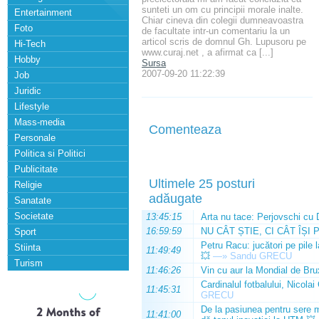
sunteti un om cu principii morale inalte.
Entertainment
Chiar cineva din colegii dumneavoastra
Foto
de facultate intr-un comentariu la un
articol scris de domnul Gh. Lupusoru pe
Hi-Tech
www.curaj.net , a afirmat ca [...]
Hobby
Sursa
2007-09-20 11:22:39
Job
Juridic
Lifestyle
Mass-media
Comenteaza
Personale
Politica si Politici
Publicitate
Ultimele 25 posturi
Religie
adăugate
Sanatate
Societate
13:45:15
Arta nu tace: Perjovschi cu 
16:59:59
NU CÂT ȘTIE, CI CÂT ÎȘI 
Sport
Petru Racu: jucători pe pile 
Stiinta
11:49:49
💥
—»
Sandu GRECU
Turism
11:46:26
Vin cu aur la Mondial de Bru
Cardinalul fotbalului, Nicolai
11:45:31
GRECU
De la pasiunea pentru sere m
11:41:00