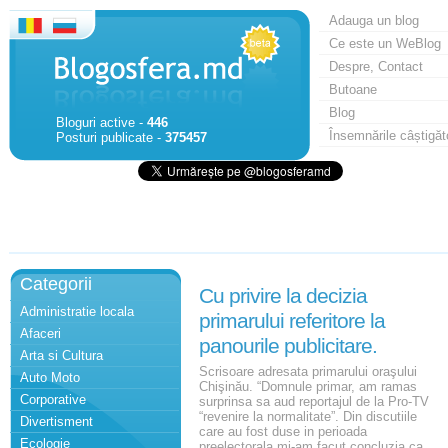
Adauga un blog
Ce este un WeBlog
Despre, Contact
Butoane
Blog
Bloguri active -
446
Însemnările câștigăt
Posturi publicate -
375457
Categorii
Cu privire la decizia
Administratie locala
primarului referitore la
Afaceri
panourile publicitare.
Arta si Cultura
Scrisoare adresata primarului oraşului
Auto Moto
Chişinău. “Domnule primar, am ramas
Corporative
surprinsa sa aud reportajul de la Pro-TV
“revenire la normalitate”. Din discutiile
Divertisment
care au fost duse in perioada
Ecologie
preelectorala mi-am facut concluzia ca