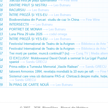
22
Sălcuța intră pe piața spumantelor
—»
Fine Wine
12
DINTRE PRUT ȘI NISTRU
—»
Leo Butnaru
09
RACURSIU
—»
Leo Butnaru
37
ÎNTRE PROZĂ ȘI YES-EU
—»
Leo Butnaru
33
Biodiversitatea din Purcari: studiu de caz în China
—»
Fine Wine
54
INTERSECȚII
—»
Leo Butnaru
14
PORTRET DE MONAH
—»
Leo Butnaru
13
Luna Plina 29 iulie 2026
—»
codul omega
57
ÎNTRE PROZĂ ȘI YES-EU
—»
Leo Butnaru
21
Festivslul Internațional de Teatru de la Avignon
—»
Biblioteca de Arte 
21
Festivalul Internațional de Teatru de la Avignon
—»
Biblioteca de Arte 
57
Trei morți pe șantier, muncă continuă!? (ru)
—»
Curaj.TV | Media altern
💥 EXCLUSIV: Moldoveanul David Ostafi a semnat în La Liga! Puștiul d
54
spaniol
—»
Sandu GRECU
52
Prima ediție a Turneului Memorial „Vasile Railean”
—»
Sandu GRECU
42
Ialoveni Armonios 1994, revelația mondială la 10 euro pe raft
—»
Fine 
Sistemul care vrea să răstoarne PAS-ul. Chirtoacă despre mafie, hoție, 
06
—»
Sandu GRECU
29
ÎN PRAG DE CARTE NOUĂ
—»
Leo Butnaru
© 2007 – 2026. BlogoSfera - Bloguri din Moldova