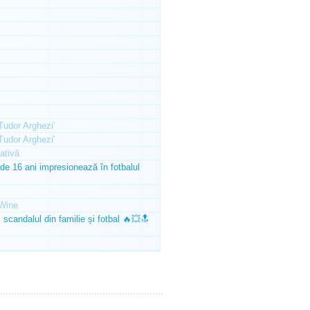
'Tudor Arghezi'
'Tudor Arghezi'
ativă
e 16 ani impresionează în fotbalul
Wine
scandalul din familie și fotbal 🔥💥🔝