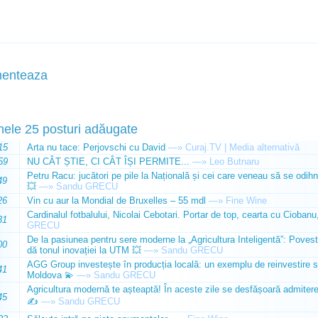
enteaza
mele 25 posturi adăugate
15
Arta nu tace: Perjovschi cu David
—»
Curaj.TV | Media alternativă
59
NU CÂT ȘTIE, CI CÂT ÎȘI PERMITE...
—»
Leo Butnaru
Petru Racu: jucători pe pile la Națională și cei care veneau să se odihn
49
💥
—»
Sandu GRECU
26
Vin cu aur la Mondial de Bruxelles – 55 mdl
—»
Fine Wine
Cardinalul fotbalului, Nicolai Cebotari. Portar de top, cearta cu Ciobanu,
31
GRECU
De la pasiunea pentru sere moderne la „Agricultura Inteligentă”: Poves
00
dă tonul inovației la UTM 💥
—»
Sandu GRECU
AGG Group investește în producția locală: un exemplu de reinvestire s
41
Moldova 💫
—»
Sandu GRECU
Agricultura modernă te așteaptă! În aceste zile se desfășoară admiterea 
45
✍️
—»
Sandu GRECU