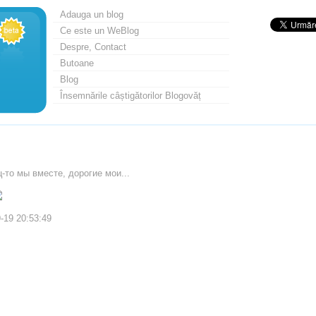
Adauga un blog
Ce este un WeBlog
Despre, Contact
Butoane
Blog
Însemnările câștigătorilor Blogovăț
-то мы вместе, дорогие мои...
-19 20:53:49