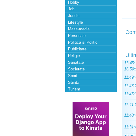
Hobby
Job
Juridic
Lifestyle
Mass-media
Com
Personale
Politica si Politici
Publicitate
Ulti
Religie
Sanatate
13:45:
Societate
16:59:
Sport
11:49:
Stiinta
11:46:
Turism
11:45:
11:41:
11:40:
11:31: