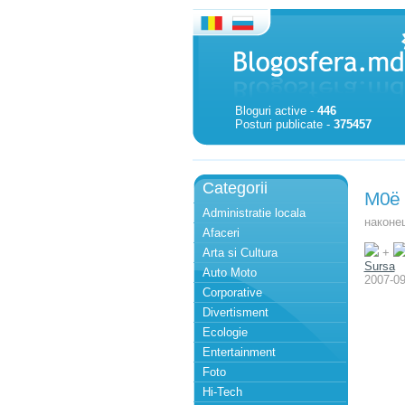
Bloguri active -
446
Posturi publicate -
375457
Categorii
М0ё
Administratie locala
наконец
Afaceri
Arta si Cultura
+
Sursa
Auto Moto
2007-09
Corporative
Divertisment
Ecologie
Entertainment
Foto
Hi-Tech