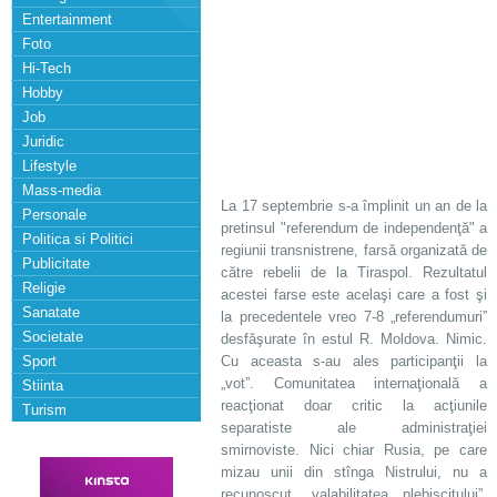
Entertainment
Foto
Hi-Tech
Hobby
Job
Juridic
Lifestyle
Mass-media
La 17 septembrie s-a împlinit un an de la
Personale
pretinsul "referendum de independenţă" a
Politica si Politici
regiunii transnistrene, farsă organizată de
Publicitate
către rebelii de la Tiraspol. Rezultatul
Religie
acestei farse este acelaşi care a fost şi
Sanatate
la precedentele vreo 7-8 „referendumuri”
Societate
desfăşurate în estul R. Moldova. Nimic.
Sport
Cu aceasta s-au ales participanţii la
„vot”. Comunitatea internaţională a
Stiinta
reacţionat doar critic la acţiunile
Turism
separatiste ale administraţiei
smirnoviste. Nici chiar Rusia, pe care
mizau unii din stînga Nistrului, nu a
recunoscut „valabilitatea plebiscitului”.