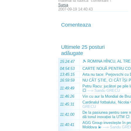
material la rubrica "comentarii"!
Sursa
2007-09-19 14:40:43
Comenteaza
Ultimele 25 posturi
adăugate
🎾 ROMINA HÎNCU, AL TRE
15:24:47
04:54:53
CARTE NOUĂ PENTRU CO
13:45:15
Arta nu tace: Perjovschi cu 
16:59:59
NU CÂT ȘTIE, CI CÂT ÎȘI 
Petru Racu: jucători pe pile 
11:49:49
💥
—»
Sandu GRECU
11:46:26
Vin cu aur la Mondial de Bru
Cardinalul fotbalului, Nicolai
11:45:31
GRECU
De la pasiunea pentru sere m
11:41:00
dă tonul inovației la UTM 💥
AGG Group investește în prod
11:40:41
Moldova 💫
—»
Sandu GRE