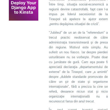
Între timp, situaţia social-economică a
regiunii devine catastrofală, fapt care l-a
impus pe liderul secesionist de la
Tiraspol să apeleze la ajutor extern
„pentru depăşirea situaţiei de criză”.
"Jubileul" de un an de la "referendum" a
trecut practic neobservat de către
administraţia transnistreană şi de presa
din regiune. Motivul este simplu. Au
suferit un nou fiasco. Iar despre pierderi
usturătoare nu se vorbeşte. Poate doar
cu jumătate de gură. Cam aşa poate fi
apreciată declaraţia „departamentului de
externe” de la Tiraspol, care „a amintit”
despre „dublele standarde promovate de
către un şir de state şi organisme
internaţionale”, fără a preciza la cine se
referă, deoarece niciun stat şi nicio
organizaţie internaţională nu a
recunoscut farsa din anul trecut.
În anul curent bugetul regiunii