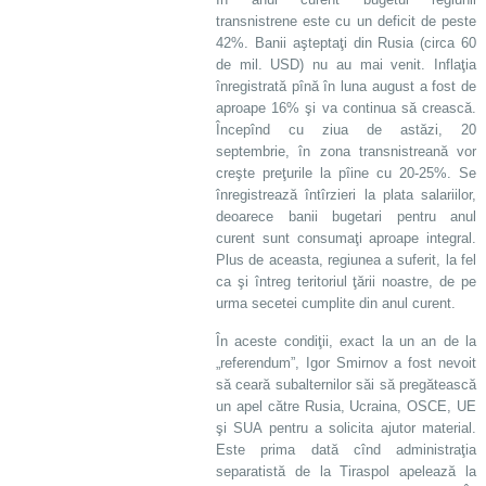
transnistrene este cu un deficit de peste
42%. Banii aşteptaţi din Rusia (circa 60
de mil. USD) nu au mai venit. Inflaţia
înregistrată pînă în luna august a fost de
aproape 16% şi va continua să crească.
Începînd cu ziua de astăzi, 20
septembrie, în zona transnistreană vor
creşte preţurile la pîine cu 20-25%. Se
înregistrează întîrzieri la plata salariilor,
deoarece banii bugetari pentru anul
curent sunt consumaţi aproape integral.
Plus de aceasta, regiunea a suferit, la fel
ca şi întreg teritoriul ţării noastre, de pe
urma secetei cumplite din anul curent.
În aceste condiţii, exact la un an de la
„referendum”, Igor Smirnov a fost nevoit
să ceară subalternilor săi să pregătească
un apel către Rusia, Ucraina, OSCE, UE
şi SUA pentru a solicita ajutor material.
Este prima dată cînd administraţia
separatistă de la Tiraspol apelează la