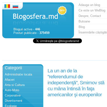
Adauga un blog
Ce este un WeBlog
Despre, Contact
Butoane
Blog
Bloguri active -
446
Însemnările câștigăt
Posturi publicate -
375459
Categorii
La un an de la
Administratie locala
"referendumul de
Afaceri
independenţă", Smirnov stă
Arta si Cultura
cu mâna întinsă în faţa
Auto Moto
americanilor şi europenilor
Corporative
Divertisment
Ecologie