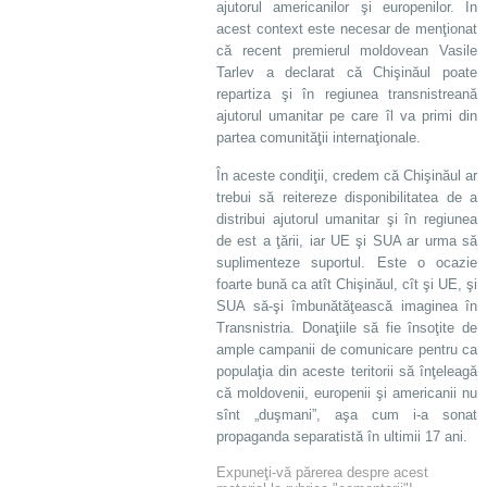
ajutorul americanilor şi europenilor. În
acest context este necesar de menţionat
că recent premierul moldovean Vasile
Tarlev a declarat că Chişinăul poate
repartiza şi în regiunea transnistreană
ajutorul umanitar pe care îl va primi din
partea comunităţii internaţionale.
În aceste condiţii, credem că Chişinăul ar
trebui să reitereze disponibilitatea de a
distribui ajutorul umanitar şi în regiunea
de est a ţării, iar UE şi SUA ar urma să
suplimenteze suportul. Este o ocazie
foarte bună ca atît Chişinăul, cît şi UE, şi
SUA să-şi îmbunătăţească imaginea în
Transnistria. Donaţiile să fie însoţite de
ample campanii de comunicare pentru ca
populaţia din aceste teritorii să înţeleagă
că moldovenii, europenii şi americanii nu
sînt „duşmani”, aşa cum i-a sonat
propaganda separatistă în ultimii 17 ani.
Expuneţi-vă părerea despre acest