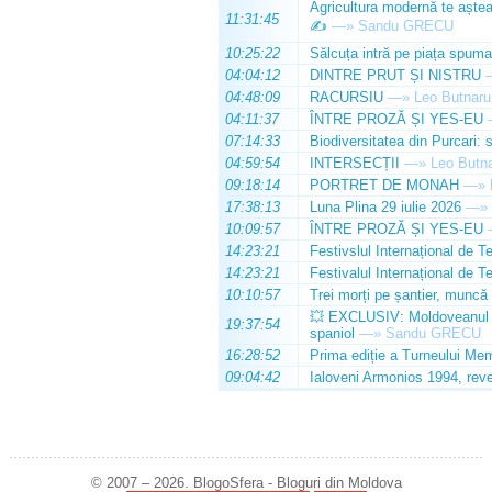
Agricultura modernă te așteap
11:31:45
✍️
—»
Sandu GRECU
10:25:22
Sălcuța intră pe piața spuma
04:04:12
DINTRE PRUT ȘI NISTRU
04:48:09
RACURSIU
—»
Leo Butnaru
04:11:37
ÎNTRE PROZĂ ȘI YES-EU
07:14:33
Biodiversitatea din Purcari: 
04:59:54
INTERSECȚII
—»
Leo Butn
09:18:14
PORTRET DE MONAH
—»
17:38:13
Luna Plina 29 iulie 2026
—»
10:09:57
ÎNTRE PROZĂ ȘI YES-EU
14:23:21
Festivslul Internațional de T
14:23:21
Festivalul Internațional de T
10:10:57
Trei morți pe șantier, muncă 
💥 EXCLUSIV: Moldoveanul Da
19:37:54
spaniol
—»
Sandu GRECU
16:28:52
Prima ediție a Turneului Mem
09:04:42
Ialoveni Armonios 1994, reve
© 2007 – 2026. BlogoSfera - Bloguri din Moldova