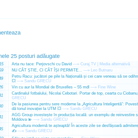
enteaza
mele 25 posturi adăugate
15
Arta nu tace: Perjovschi cu David
—»
Curaj.TV | Media alternativă
59
NU CÂT ȘTIE, CI CÂT ÎȘI PERMITE...
—»
Leo Butnaru
Petru Racu: jucători pe pile la Națională și cei care veneau să se odihn
49
💥
—»
Sandu GRECU
26
Vin cu aur la Mondial de Bruxelles – 55 mdl
—»
Fine Wine
Cardinalul fotbalului, Nicolai Cebotari. Portar de top, cearta cu Ciobanu,
31
GRECU
De la pasiunea pentru sere moderne la „Agricultura Inteligentă”: Poves
00
dă tonul inovației la UTM 💥
—»
Sandu GRECU
AGG Group investește în producția locală: un exemplu de reinvestire s
41
Moldova 💫
—»
Sandu GRECU
Agricultura modernă te așteaptă! În aceste zile se desfășoară admiterea 
45
✍️
—»
Sandu GRECU