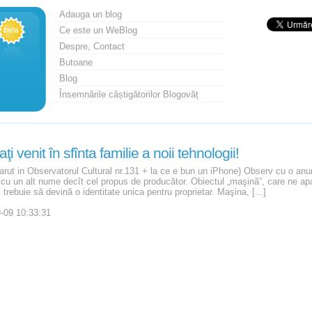
Adauga un blog
Ce este un WeBlog
Despre, Contact
Butoane
Blog
Însemnările câștigătorilor Blogovăț
aţi venit în sfînta familie a noii tehnologii!
parut in Observatorul Cultural nr.131 + la ce e bun un iPhone) Observ cu o anu
cu un alt nume decît cel propus de producător. Obiectul „maşină”, care ne a
i trebuie să devină o identitate unica pentru proprietar. Maşina, [...]
-09 10:33:31