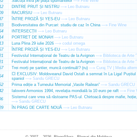
22
Sălcuța intră pe piața spumantelor
—»
Fine Wine
12
DINTRE PRUT ȘI NISTRU
—»
Leo Butnaru
09
RACURSIU
—»
Leo Butnaru
37
ÎNTRE PROZĂ ȘI YES-EU
—»
Leo Butnaru
33
Biodiversitatea din Purcari: studiu de caz în China
—»
Fine Wine
54
INTERSECȚII
—»
Leo Butnaru
14
PORTRET DE MONAH
—»
Leo Butnaru
13
Luna Plina 29 iulie 2026
—»
codul omega
57
ÎNTRE PROZĂ ȘI YES-EU
—»
Leo Butnaru
21
Festivslul Internațional de Teatru de la Avignon
—»
Biblioteca de Arte 
21
Festivalul Internațional de Teatru de la Avignon
—»
Biblioteca de Arte 
57
Trei morți pe șantier, muncă continuă!? (ru)
—»
Curaj.TV | Media altern
💥 EXCLUSIV: Moldoveanul David Ostafi a semnat în La Liga! Puștiul d
54
spaniol
—»
Sandu GRECU
52
Prima ediție a Turneului Memorial „Vasile Railean”
—»
Sandu GRECU
42
Ialoveni Armonios 1994, revelația mondială la 10 euro pe raft
—»
Fine 
Sistemul care vrea să răstoarne PAS-ul. Chirtoacă despre mafie, hoție, 
06
—»
Sandu GRECU
29
ÎN PRAG DE CARTE NOUĂ
—»
Leo Butnaru
© 2007 – 2026. BlogoSfera - Bloguri din Moldova