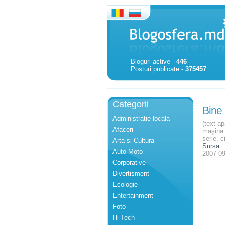
Bloguri active -
446
Posturi publicate -
375457
Categorii
Bine 
Administratie locala
(text a
Afaceri
maşina 
serie, c
Arta si Cultura
Sursa
Auto Moto
2007-09
Corporative
Divertisment
Ecologie
Entertainment
Foto
Hi-Tech