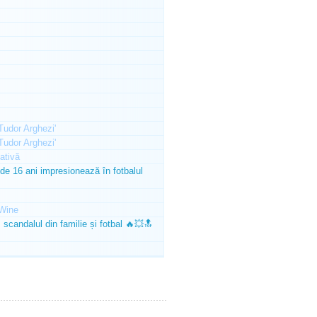
'Tudor Arghezi'
'Tudor Arghezi'
ativă
e 16 ani impresionează în fotbalul
Wine
scandalul din familie și fotbal 🔥💥🔝