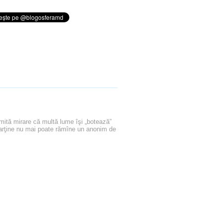
mită mirare că multă lume îşi „botează”
parţine nu mai poate rămîne un anonim de