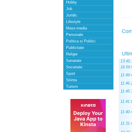
Hobby
Job
Juridic
Lifestyle
Mass-media
Com
Personale
Politica si Politici
Publicitate
Ulti
Religie
Sanatate
13:45:
Societate
16:59:
Sport
11:49:
Stiinta
11:46:
Turism
11:45:
11:41:
11:40:
11:31: