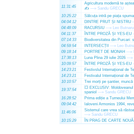
Agricultura modernă te așteap
11:31:45
✍️
—»
Sandu GRECU
10:25:22
Sălcuța intră pe piața spuma
04:04:12
DINTRE PRUT ȘI NISTRU
04:48:09
RACURSIU
—»
Leo Butnaru
04:11:37
ÎNTRE PROZĂ ȘI YES-EU
07:14:33
Biodiversitatea din Purcari: 
04:59:54
INTERSECȚII
—»
Leo Butn
09:18:14
PORTRET DE MONAH
—»
17:38:13
Luna Plina 29 iulie 2026
—»
10:09:57
ÎNTRE PROZĂ ȘI YES-EU
14:23:21
Festivslul Internațional de T
14:23:21
Festivalul Internațional de T
10:10:57
Trei morți pe șantier, muncă 
💥 EXCLUSIV: Moldoveanul Da
19:37:54
spaniol
—»
Sandu GRECU
16:28:52
Prima ediție a Turneului Mem
09:04:42
Ialoveni Armonios 1994, reve
Sistemul care vrea să răstoa
11:46:06
—»
Sandu GRECU
10:15:29
ÎN PRAG DE CARTE NOUĂ