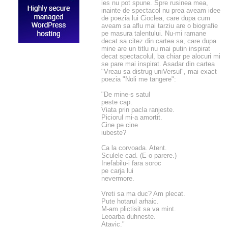
ies nu pot spune. Spre rusinea mea,
inainte de spectacol nu prea aveam idee
de poezia lui Cioclea, care dupa cum
aveam sa aflu mai tarziu are o biografie
pe masura talentului. Nu-mi ramane
decat sa citez din cartea sa, care dupa
mine are un titlu nu mai putin inspirat
decat spectacolul, ba chiar pe alocuri mi
se pare mai inspirat. Asadar din cartea
"Vreau sa distrug uniVersul", mai exact
poezia "Noli me tangere":
"De mine-s satul
peste cap.
Viata prin pacla ranjeste.
Piciorul mi-a amortit.
Cine pe cine
iubeste?
Ca la corvoada. Atent.
Sculele cad. (E-o parere.)
Inefabilu-i fara soroc
pe carja lui
nevermore.
Vreti sa ma duc? Am plecat.
Pute hotarul arhaic.
M-am plictisit sa va mint.
Leoarba duhneste.
Atavic."