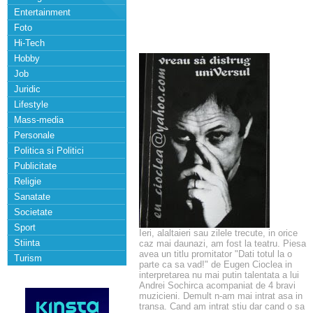
Entertainment
Foto
Hi-Tech
Hobby
Job
Juridic
Lifestyle
Mass-media
Personale
Politica si Politici
Publicitate
Religie
Sanatate
Societate
Sport
Ieri, alaltaieri sau zilele trecute, in orice
Stiinta
caz mai daunazi, am fost la teatru. Piesa
avea un titlu promitator "Dati totul la o
Turism
parte ca sa vad!" de Eugen Cioclea in
interpretarea nu mai putin talentata a lui
Andrei Sochirca acompaniat de 4 bravi
muzicieni. Demult n-am mai intrat asa in
transa. Cand am intrat stiu dar cand o sa