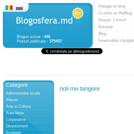
Adauga un blog
Ce este un WeBlog
Despre, Contact
Butoane
Blog
Bloguri active -
446
Însemnările câștigăt
Posturi publicate -
375457
Categorii
noli me tangere
Administratie locala
Afaceri
Arta si Cultura
Auto Moto
Corporative
Divertisment
Ecologie