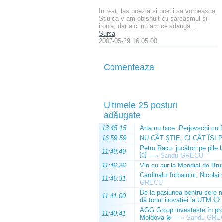
In rest, las poezia si poetii sa vorbeasca.
Stiu ca v-am obisnuit cu sarcasmul si
ironia, dar aici nu am ce adauga...
Sursa
2007-05-29 16:05:00
Comenteaza
Ultimele 25 posturi
adăugate
13:45:15
Arta nu tace: Perjovschi cu 
16:59:59
NU CÂT ȘTIE, CI CÂT ÎȘI 
Petru Racu: jucători pe pile 
11:49:49
💥
—»
Sandu GRECU
11:46:26
Vin cu aur la Mondial de Bru
Cardinalul fotbalului, Nicolai
11:45:31
GRECU
De la pasiunea pentru sere m
11:41:00
dă tonul inovației la UTM 💥
AGG Group investește în prod
11:40:41
Moldova 💫
—»
Sandu GRE