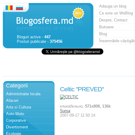
Adauga un blog
Ce este un WeBlog
Despre, Contact
Butoane
Blog
Bloguri active -
447
Însemnările câștigăt
Posturi publicate -
375456
Categorii
Celtic "PREVED"
Administratie locala
Afaceri
кликабельно,
571x808, 136k
Arta si Cultura
Sursa
Auto Moto
2007-09-17 11:50:14
Corporative
Divertisment
Ecologie