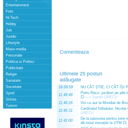
Entertainment
Foto
Hi-Tech
Hobby
Job
Juridic
Lifestyle
Mass-media
Comenteaza
Personale
Politica si Politici
Publicitate
Ultimele 25 posturi
Religie
adăugate
Sanatate
Societate
16:59:59
NU CÂT ȘTIE, CI CÂT ÎȘI 
Petru Racu: jucători pe pile 
Sport
11:49:49
💥
—»
Sandu GRECU
Stiinta
11:46:26
Vin cu aur la Mondial de Bru
Turism
Cardinalul fotbalului, Nicolai
11:45:31
GRECU
De la pasiunea pentru sere m
11:41:00
dă tonul inovației la UTM 💥