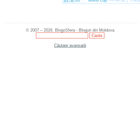
21:32:05
World Cup
—»
APort | "Pentr
© 2007 – 2026. BlogoSfera - Bloguri din Moldova
Căutare avansată