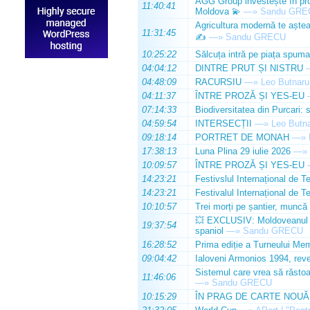
AGG Group investește în prod
11:40:41
Moldova 💫
—»
Sandu GRE
Agricultura modernă te așteap
11:31:45
✍️
—»
Sandu GRECU
10:25:22
Sălcuța intră pe piața spuma
04:04:12
DINTRE PRUT ȘI NISTRU
04:48:09
RACURSIU
—»
Leo Butnaru
04:11:37
ÎNTRE PROZĂ ȘI YES-EU
07:14:33
Biodiversitatea din Purcari: 
04:59:54
INTERSECȚII
—»
Leo Butn
09:18:14
PORTRET DE MONAH
—»
17:38:13
Luna Plina 29 iulie 2026
—»
10:09:57
ÎNTRE PROZĂ ȘI YES-EU
14:23:21
Festivslul Internațional de T
14:23:21
Festivalul Internațional de T
10:10:57
Trei morți pe șantier, muncă 
💥 EXCLUSIV: Moldoveanul Da
19:37:54
spaniol
—»
Sandu GRECU
16:28:52
Prima ediție a Turneului Mem
09:04:42
Ialoveni Armonios 1994, reve
Sistemul care vrea să răstoa
11:46:06
—»
Sandu GRECU
10:15:29
ÎN PRAG DE CARTE NOUĂ