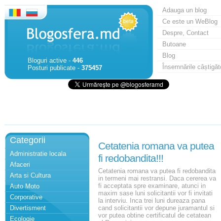
Adauga un blog
Ce este un WeBlog
Despre, Contact
Butoane
Blog
Bloguri active -
446
Însemnările câștigăt
Posturi publicate -
375457
Categorii
Cetatenia romana va putea
Administratie locala
fi redobandita!!!
Afaceri
Cetatenia romana va putea fi redobandita
Arta si Cultura
in termeni mai restransi. Daca cererea va
fi acceptata spre examinare, atunci in
Auto Moto
maxim sase luni solicitantii vor fi invitati
Corporative
la interviu. Inca trei luni dureaza pana
Divertisment
cand solicitantii vor depune juramantul si
vor putea obtine certificatul de cetatean
Ecologie