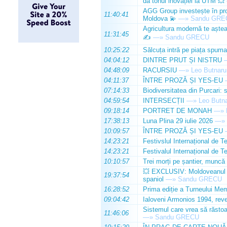
dă tonul inovației la UTM 💥
AGG Group investește în prod
11:40:41
Moldova 💫
—»
Sandu GRE
Agricultura modernă te așteap
11:31:45
✍️
—»
Sandu GRECU
10:25:22
Sălcuța intră pe piața spuma
04:04:12
DINTRE PRUT ȘI NISTRU
04:48:09
RACURSIU
—»
Leo Butnaru
04:11:37
ÎNTRE PROZĂ ȘI YES-EU
07:14:33
Biodiversitatea din Purcari: 
04:59:54
INTERSECȚII
—»
Leo Butn
09:18:14
PORTRET DE MONAH
—»
17:38:13
Luna Plina 29 iulie 2026
—»
10:09:57
ÎNTRE PROZĂ ȘI YES-EU
14:23:21
Festivslul Internațional de T
14:23:21
Festivalul Internațional de T
10:10:57
Trei morți pe șantier, muncă 
💥 EXCLUSIV: Moldoveanul Da
19:37:54
spaniol
—»
Sandu GRECU
16:28:52
Prima ediție a Turneului Mem
09:04:42
Ialoveni Armonios 1994, reve
Sistemul care vrea să răstoa
11:46:06
—»
Sandu GRECU