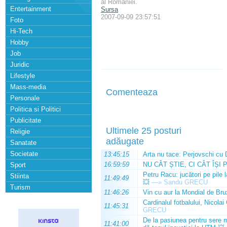
al Romaniei.
Entertainment
Sursa
2007-09-09 23:57:51
Foto
Hi-Tech
Hobby
Job
Juridic
Lifestyle
Mass-media
Comenteaza
Personale
Politica si Politici
Publicitate
Ultimele 25 posturi
Religie
adăugate
Sanatate
Societate
13:45:15
Arta nu tace: Perjovschi cu 
16:59:59
NU CÂT ȘTIE, CI CÂT ÎȘI 
Sport
Petru Racu: jucători pe pile 
Stiinta
11:49:49
💥
—»
Sandu GRECU
Turism
11:46:26
Vin cu aur la Mondial de Bru
Cardinalul fotbalului, Nicolai
11:45:31
GRECU
De la pasiunea pentru sere m
11:41:00