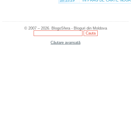
10:15:29
ÎN PRAG DE CARTE NOUĂ
© 2007 – 2026. BlogoSfera - Bloguri din Moldova
Căutare avansată