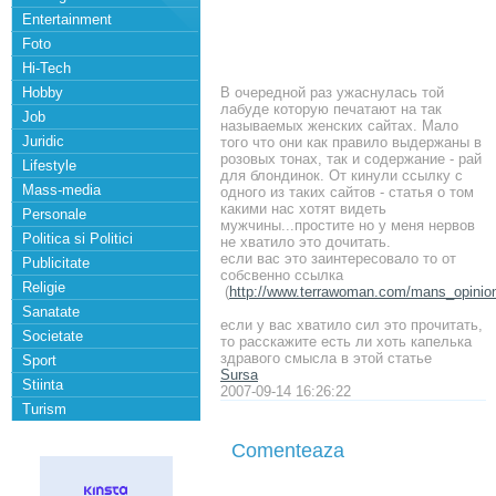
Entertainment
Foto
Hi-Tech
Hobby
В очередной раз ужаснулась той
лабуде которую печатают на так
Job
называемых женских сайтах. Мало
Juridic
того что они как правило выдержаны в
розовых тонах, так и содержание - рай
Lifestyle
для блондинок. От кинули ссылку с
Mass-media
одного из таких сайтов - статья о том
какими нас хотят видеть
Personale
мужчины...простите но у меня нервов
Politica si Politici
не хватило это дочитать.
если вас это заинтересовало то от
Publicitate
собсвенно ссылка
Religie
(
http://www.terrawoman.com/mans_opinion
Sanatate
если у вас хватило сил это прочитать,
Societate
то расскажите есть ли хоть капелька
здравого смысла в этой статье
Sport
Sursa
Stiinta
2007-09-14 16:26:22
Turism
Comenteaza