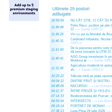
Ultimele 25 posturi
adăugate
16:59:59
NU CÂT ȘTIE, CI CÂT ÎȘI 
Petru Racu: jucători pe pile 
11:49:49
💥
—»
Sandu GRECU
11:46:26
Vin cu aur la Mondial de Bru
Cardinalul fotbalului, Nicolai
11:45:31
GRECU
De la pasiunea pentru sere m
11:41:00
dă tonul inovației la UTM 💥
AGG Group investește în prod
11:40:41
Moldova 💫
—»
Sandu GRE
Agricultura modernă te așteap
11:31:45
✍️
—»
Sandu GRECU
10:25:22
Sălcuța intră pe piața spuma
04:04:12
DINTRE PRUT ȘI NISTRU
04:48:09
RACURSIU
—»
Leo Butnaru
04:11:37
ÎNTRE PROZĂ ȘI YES-EU
07:14:33
Biodiversitatea din Purcari: 
04:59:54
INTERSECȚII
—»
Leo Butn
09:18:14
PORTRET DE MONAH
—»
17:38:13
Luna Plina 29 iulie 2026
—»