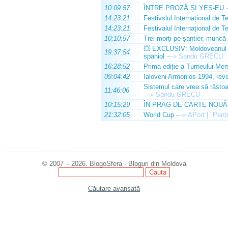
10:09:57
ÎNTRE PROZĂ ȘI YES-EU
14:23:21
Festivslul Internațional de T
14:23:21
Festivalul Internațional de T
10:10:57
Trei morți pe șantier, muncă 
💥 EXCLUSIV: Moldoveanul Da
19:37:54
spaniol
—»
Sandu GRECU
16:28:52
Prima ediție a Turneului Mem
09:04:42
Ialoveni Armonios 1994, reve
Sistemul care vrea să răstoa
11:46:06
—»
Sandu GRECU
10:15:29
ÎN PRAG DE CARTE NOUĂ
21:32:05
World Cup
—»
APort | "Pentr
© 2007 – 2026. BlogoSfera - Bloguri din Moldova
Căutare avansată