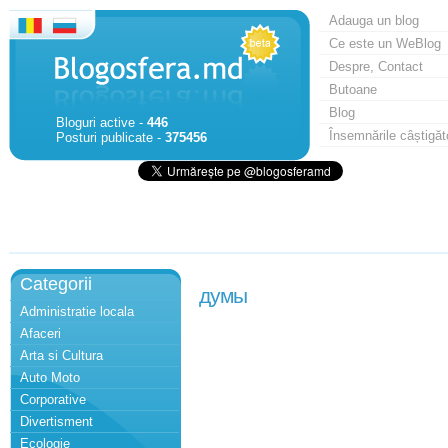
Adauga un blog
Ce este un WeBlog
Despre, Contact
Butoane
Blog
Bloguri active -
446
Însemnările câștigăt
Posturi publicate -
375456
Categorii
думы
Administratie locala
Afaceri
Arta si Cultura
Auto Moto
Corporative
Divertisment
Ecologie