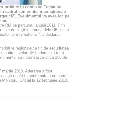
iorităţile în contextul Tratatului
în cadrul conferinţei internaţionale
getică”. Evenimentul va avea loc pe
iei.
ătre RM pe parcursul anului 2011. Prin
r sale de piaţă la standardele UE, ceea
natorilor internaţionali”, a declarat
orităţile regionale ce ţin de securitatea
nerea directivelor UE în domeniu întru
enimentul să întrunească circa 150 de
 martie 2010. Aderarea a fost
 redacţie nouă) în conformitate cu normele
 Monitorul Oficial la 12 februarie 2010.