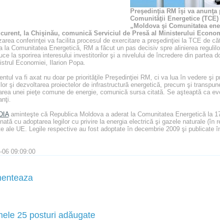
Preşedinţia RM îşi va anunţa pr
Comunităţii Energetice (TCE) 
„Moldova şi Comunitatea ener
 curent, la Chişinău, comunică Serviciul de Presă al Ministerului Econom
area conferinţei va facilita procesul de exercitare a preşedinţiei la TCE de c
a la Comunitatea Energetică, RM a făcut un pas decisiv spre alinierea regulilo
ce la sporirea interesului investitorilor şi a nivelului de încredere din partea do
istrul Economiei, Ilarion Popa.
tul va fi axat nu doar pe priorităţile Preşedinţiei RM, ci va lua în vedere şi pri
ilor şi dezvoltarea proiectelor de infrastructură energetică, precum şi transpu
area unei pieţe comune de energie, comunică sursa citată. Se aşteaptă ca ev
anţi.
DIA
aminteşte că Republica Moldova a aderat la Comunitatea Energetică la 17
nată cu adoptarea legilor cu privire la energia electrică şi gazele naturale (în
e ale UE. Legile respective au fost adoptate în decembrie 2009 şi publicate în
-06 09:09:00
enteaza
mele 25 posturi adăugate