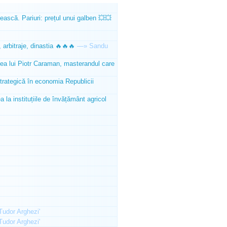
ească. Pariuri: prețul unui galben 💥💥
 arbitraje, dinastia 🔥🔥🔥
—»
Sandu
tea lui Piotr Caraman, masterandul care
trategică în economia Republicii
la instituțiile de învățământ agricol
'Tudor Arghezi'
'Tudor Arghezi'