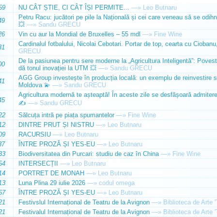
59
NU CÂT ȘTIE, CI CÂT ÎȘI PERMITE...
—»
Leo Butnaru
Petru Racu: jucători pe pile la Națională și cei care veneau să se odihn
49
💥
—»
Sandu GRECU
26
Vin cu aur la Mondial de Bruxelles – 55 mdl
—»
Fine Wine
Cardinalul fotbalului, Nicolai Cebotari. Portar de top, cearta cu Ciobanu,
31
GRECU
De la pasiunea pentru sere moderne la „Agricultura Inteligentă”: Poves
00
dă tonul inovației la UTM 💥
—»
Sandu GRECU
AGG Group investește în producția locală: un exemplu de reinvestire s
41
Moldova 💫
—»
Sandu GRECU
Agricultura modernă te așteaptă! În aceste zile se desfășoară admiterea 
45
✍️
—»
Sandu GRECU
22
Sălcuța intră pe piața spumantelor
—»
Fine Wine
12
DINTRE PRUT ȘI NISTRU
—»
Leo Butnaru
09
RACURSIU
—»
Leo Butnaru
37
ÎNTRE PROZĂ ȘI YES-EU
—»
Leo Butnaru
33
Biodiversitatea din Purcari: studiu de caz în China
—»
Fine Wine
54
INTERSECȚII
—»
Leo Butnaru
14
PORTRET DE MONAH
—»
Leo Butnaru
13
Luna Plina 29 iulie 2026
—»
codul omega
57
ÎNTRE PROZĂ ȘI YES-EU
—»
Leo Butnaru
21
Festivslul Internațional de Teatru de la Avignon
—»
Biblioteca de Arte 
21
Festivalul Internațional de Teatru de la Avignon
—»
Biblioteca de Arte 