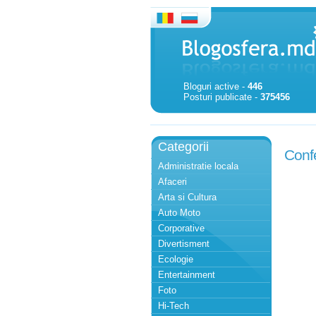
Bloguri active -
446
Posturi publicate -
375456
Categorii
Confe
Administratie locala
Afaceri
Arta si Cultura
Auto Moto
Corporative
Divertisment
Ecologie
Entertainment
Foto
Hi-Tech