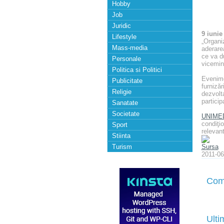
Hobby
Job
Juridic
9 iunie
Lifestyle
„Organiz
Mass-media
aderare
ce va du
Personale
vicemin
Politica si Politici
Evenimen
Publicitate
furnizăr
Religie
dezvolt
particip
Sanatate
Societate
UNIME
condiţio
Sport
relevant
Stiinta
Turism
Sursa
2011-06
Com
Ulti