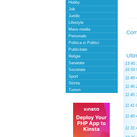
Hobby
Job
Juridic
Lifestyle
Mass-media
Com
Personale
Politica si Politici
Publicitate
Ulti
Religie
Sanatate
13:45:
Societate
16:59:
Sport
11:49:
Stiinta
11:46:
Turism
11:45:
11:41:
11:40:
11:31: