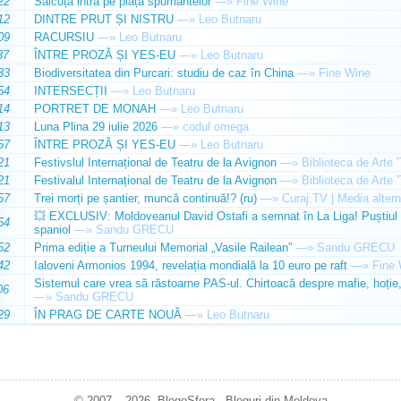
22
Sălcuța intră pe piața spumantelor
—»
Fine Wine
12
DINTRE PRUT ȘI NISTRU
—»
Leo Butnaru
09
RACURSIU
—»
Leo Butnaru
37
ÎNTRE PROZĂ ȘI YES-EU
—»
Leo Butnaru
33
Biodiversitatea din Purcari: studiu de caz în China
—»
Fine Wine
54
INTERSECȚII
—»
Leo Butnaru
14
PORTRET DE MONAH
—»
Leo Butnaru
13
Luna Plina 29 iulie 2026
—»
codul omega
57
ÎNTRE PROZĂ ȘI YES-EU
—»
Leo Butnaru
21
Festivslul Internațional de Teatru de la Avignon
—»
Biblioteca de Arte 
21
Festivalul Internațional de Teatru de la Avignon
—»
Biblioteca de Arte 
57
Trei morți pe șantier, muncă continuă!? (ru)
—»
Curaj.TV | Media altern
💥 EXCLUSIV: Moldoveanul David Ostafi a semnat în La Liga! Puștiul d
54
spaniol
—»
Sandu GRECU
52
Prima ediție a Turneului Memorial „Vasile Railean”
—»
Sandu GRECU
42
Ialoveni Armonios 1994, revelația mondială la 10 euro pe raft
—»
Fine 
Sistemul care vrea să răstoarne PAS-ul. Chirtoacă despre mafie, hoție, 
06
—»
Sandu GRECU
29
ÎN PRAG DE CARTE NOUĂ
—»
Leo Butnaru
© 2007 – 2026. BlogoSfera - Bloguri din Moldova