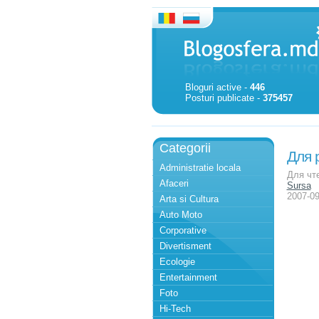
Bloguri active -
446
Posturi publicate -
375457
Categorii
Для 
Administratie locala
Для чте
Afaceri
Sursa
2007-09
Arta si Cultura
Auto Moto
Corporative
Divertisment
Ecologie
Entertainment
Foto
Hi-Tech