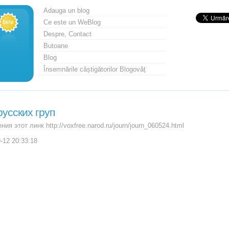
Adauga un blog
Ce este un WeBlog
Despre, Contact
Butoane
Blog
Însemnările câștigătorilor Blogovăț
русских груп
ния этот линк http://voxfree.narod.ru/journ/journ_060524.html
-12 20:33:18