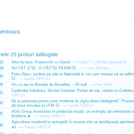
enteaza
mele 25 posturi adăugate
15
Arta nu tace: Perjovschi cu David
—»
Curaj.TV | Media alternativă
59
NU CÂT ȘTIE, CI CÂT ÎȘI PERMITE...
—»
Leo Butnaru
Petru Racu: jucători pe pile la Națională și cei care veneau să se odihn
49
💥
—»
Sandu GRECU
26
Vin cu aur la Mondial de Bruxelles – 55 mdl
—»
Fine Wine
Cardinalul fotbalului, Nicolai Cebotari. Portar de top, cearta cu Ciobanu,
31
GRECU
De la pasiunea pentru sere moderne la „Agricultura Inteligentă”: Poves
00
dă tonul inovației la UTM 💥
—»
Sandu GRECU
AGG Group investește în producția locală: un exemplu de reinvestire s
41
Moldova 💫
—»
Sandu GRECU
Agricultura modernă te așteaptă! În aceste zile se desfășoară admiterea 
45
✍️
—»
Sandu GRECU