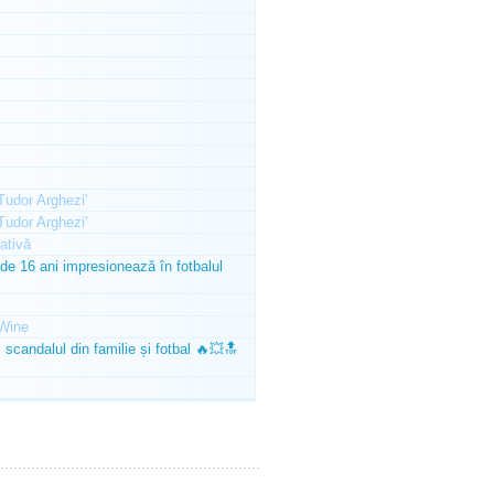
'Tudor Arghezi'
'Tudor Arghezi'
ativă
e 16 ani impresionează în fotbalul
Wine
scandalul din familie și fotbal 🔥💥🔝