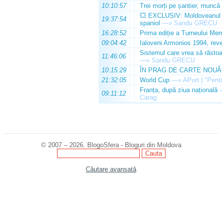
10:10:57
Trei morți pe șantier, muncă 
💥 EXCLUSIV: Moldoveanul Da
19:37:54
spaniol
—»
Sandu GRECU
16:28:52
Prima ediție a Turneului Mem
09:04:42
Ialoveni Armonios 1994, reve
Sistemul care vrea să răstoa
11:46:06
—»
Sandu GRECU
10:15:29
ÎN PRAG DE CARTE NOUĂ
21:32:05
World Cup
—»
APort | "Pentr
Franța, după ziua națională
09:11:12
Carag
© 2007 – 2026. BlogoSfera - Bloguri din Moldova
Căutare avansată