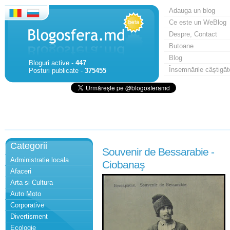
Adauga un blog
Ce este un WeBlog
Despre, Contact
Butoane
Blog
Bloguri active -
447
Însemnările câștigăt
Posturi publicate -
375455
Categorii
Souvenir de Bessarabie -
Administratie locala
Ciobanaş
Afaceri
Arta si Cultura
Auto Moto
Corporative
Divertisment
Ecologie