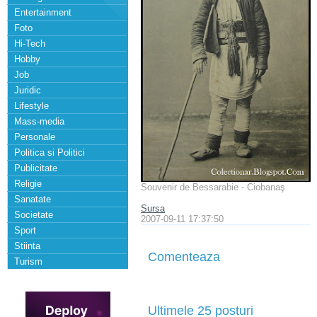
Entertainment
Foto
Hi-Tech
Hobby
Job
Juridic
Lifestyle
Mass-media
Personale
Politica si Politici
Publicitate
Religie
Souvenir de Bessarabie - Ciobanaş
Sanatate
Sursa
Societate
2007-09-11 17:37:50
Sport
Stiinta
Comenteaza
Turism
Ultimele 25 posturi