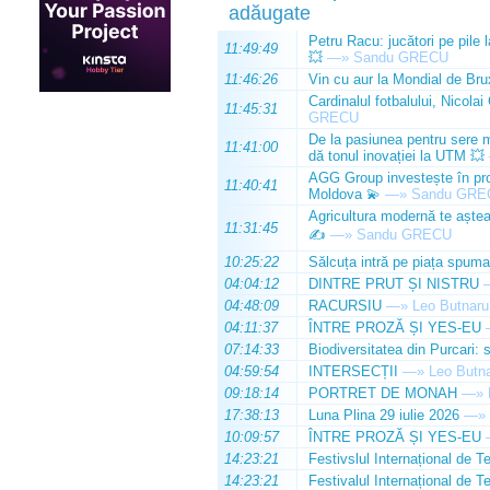
adăugate
Petru Racu: jucători pe pile 
11:49:49
💥
—»
Sandu GRECU
11:46:26
Vin cu aur la Mondial de Bru
Cardinalul fotbalului, Nicolai
11:45:31
GRECU
De la pasiunea pentru sere m
11:41:00
dă tonul inovației la UTM 💥
AGG Group investește în prod
11:40:41
Moldova 💫
—»
Sandu GRE
Agricultura modernă te așteap
11:31:45
✍️
—»
Sandu GRECU
10:25:22
Sălcuța intră pe piața spuma
04:04:12
DINTRE PRUT ȘI NISTRU
04:48:09
RACURSIU
—»
Leo Butnaru
04:11:37
ÎNTRE PROZĂ ȘI YES-EU
07:14:33
Biodiversitatea din Purcari: 
04:59:54
INTERSECȚII
—»
Leo Butn
09:18:14
PORTRET DE MONAH
—»
17:38:13
Luna Plina 29 iulie 2026
—»
10:09:57
ÎNTRE PROZĂ ȘI YES-EU
14:23:21
Festivslul Internațional de T
14:23:21
Festivalul Internațional de T