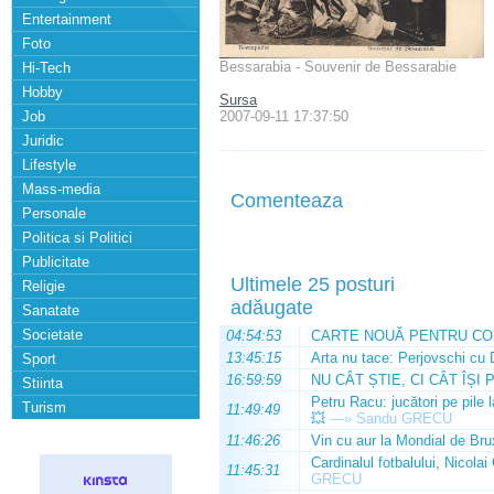
Entertainment
Foto
Bessarabia - Souvenir de Bessarabie
Hi-Tech
Hobby
Sursa
Job
2007-09-11 17:37:50
Juridic
Lifestyle
Mass-media
Comenteaza
Personale
Politica si Politici
Publicitate
Ultimele 25 posturi
Religie
adăugate
Sanatate
Societate
04:54:53
CARTE NOUĂ PENTRU CO
13:45:15
Arta nu tace: Perjovschi cu 
Sport
16:59:59
NU CÂT ȘTIE, CI CÂT ÎȘI 
Stiinta
Petru Racu: jucători pe pile 
Turism
11:49:49
💥
—»
Sandu GRECU
11:46:26
Vin cu aur la Mondial de Bru
Cardinalul fotbalului, Nicolai
11:45:31
GRECU