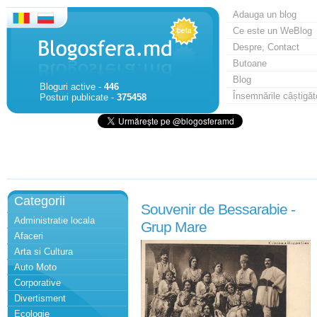
Adauga un blog
Ce este un WeBlog
Despre, Contact
Butoane
Blog
Bloguri active -
446
Însemnările câștigăt
Posturi publicate -
375458
Categorii
Souvenir de Bessarabie -
Administratie locala
Grup Mare
Afaceri
Arta si Cultura
Auto Moto
Corporative
Divertisment
Ecologie