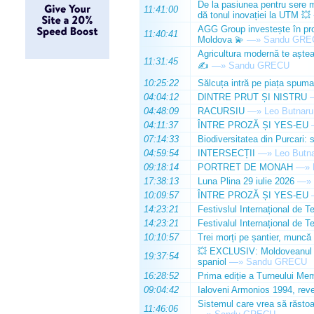
De la pasiunea pentru sere m
11:41:00
dă tonul inovației la UTM 💥
AGG Group investește în prod
11:40:41
Moldova 💫
—»
Sandu GRE
Agricultura modernă te așteap
11:31:45
✍️
—»
Sandu GRECU
10:25:22
Sălcuța intră pe piața spuma
04:04:12
DINTRE PRUT ȘI NISTRU
04:48:09
RACURSIU
—»
Leo Butnaru
04:11:37
ÎNTRE PROZĂ ȘI YES-EU
07:14:33
Biodiversitatea din Purcari: 
04:59:54
INTERSECȚII
—»
Leo Butn
09:18:14
PORTRET DE MONAH
—»
17:38:13
Luna Plina 29 iulie 2026
—»
10:09:57
ÎNTRE PROZĂ ȘI YES-EU
14:23:21
Festivslul Internațional de T
14:23:21
Festivalul Internațional de T
10:10:57
Trei morți pe șantier, muncă 
💥 EXCLUSIV: Moldoveanul Da
19:37:54
spaniol
—»
Sandu GRECU
16:28:52
Prima ediție a Turneului Mem
09:04:42
Ialoveni Armonios 1994, reve
Sistemul care vrea să răstoa
11:46:06