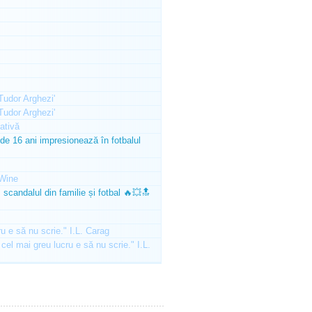
'Tudor Arghezi'
'Tudor Arghezi'
ativă
e 16 ani impresionează în fotbalul
Wine
scandalul din familie și fotbal 🔥💥🔝
ru e să nu scrie." I.L. Carag
 cel mai greu lucru e să nu scrie." I.L.