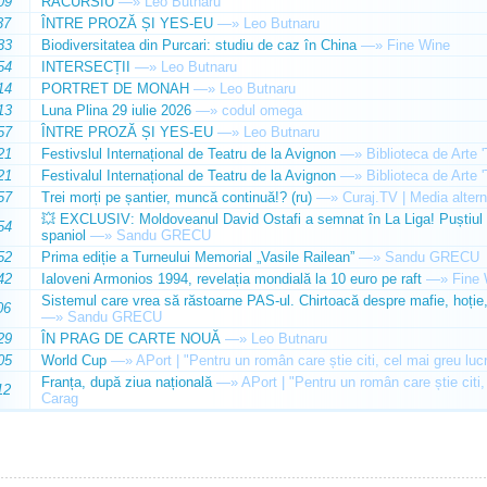
09
RACURSIU
—»
Leo Butnaru
37
ÎNTRE PROZĂ ȘI YES-EU
—»
Leo Butnaru
33
Biodiversitatea din Purcari: studiu de caz în China
—»
Fine Wine
54
INTERSECȚII
—»
Leo Butnaru
14
PORTRET DE MONAH
—»
Leo Butnaru
13
Luna Plina 29 iulie 2026
—»
codul omega
57
ÎNTRE PROZĂ ȘI YES-EU
—»
Leo Butnaru
21
Festivslul Internațional de Teatru de la Avignon
—»
Biblioteca de Arte 
21
Festivalul Internațional de Teatru de la Avignon
—»
Biblioteca de Arte 
57
Trei morți pe șantier, muncă continuă!? (ru)
—»
Curaj.TV | Media altern
💥 EXCLUSIV: Moldoveanul David Ostafi a semnat în La Liga! Puștiul d
54
spaniol
—»
Sandu GRECU
52
Prima ediție a Turneului Memorial „Vasile Railean”
—»
Sandu GRECU
42
Ialoveni Armonios 1994, revelația mondială la 10 euro pe raft
—»
Fine 
Sistemul care vrea să răstoarne PAS-ul. Chirtoacă despre mafie, hoție, 
06
—»
Sandu GRECU
29
ÎN PRAG DE CARTE NOUĂ
—»
Leo Butnaru
05
World Cup
—»
APort | "Pentru un român care știe citi, cel mai greu luc
Franța, după ziua națională
—»
APort | "Pentru un român care știe citi,
12
Carag