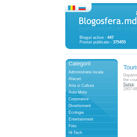
Bloguri active -
447
Posturi publicate -
375455
Categorii
Touri
Administratie locala
Departm
Afaceri
the cou
Sursa
Arta si Cultura
2007-08
Auto Moto
Corporative
Divertisment
Ecologie
Entertainment
Foto
Hi-Tech