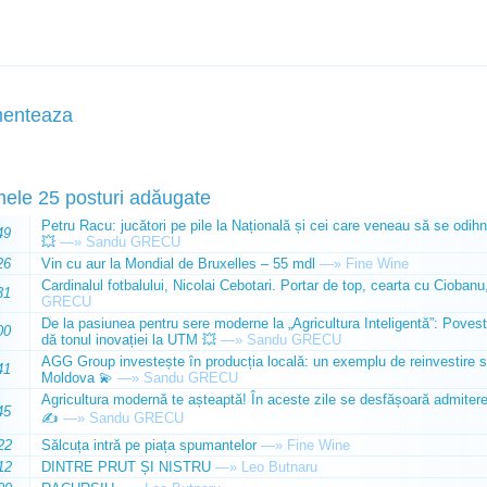
enteaza
mele 25 posturi adăugate
Petru Racu: jucători pe pile la Națională și cei care veneau să se odihn
49
💥
—»
Sandu GRECU
26
Vin cu aur la Mondial de Bruxelles – 55 mdl
—»
Fine Wine
Cardinalul fotbalului, Nicolai Cebotari. Portar de top, cearta cu Ciobanu,
31
GRECU
De la pasiunea pentru sere moderne la „Agricultura Inteligentă”: Poves
00
dă tonul inovației la UTM 💥
—»
Sandu GRECU
AGG Group investește în producția locală: un exemplu de reinvestire s
41
Moldova 💫
—»
Sandu GRECU
Agricultura modernă te așteaptă! În aceste zile se desfășoară admiterea 
45
✍️
—»
Sandu GRECU
22
Sălcuța intră pe piața spumantelor
—»
Fine Wine
12
DINTRE PRUT ȘI NISTRU
—»
Leo Butnaru