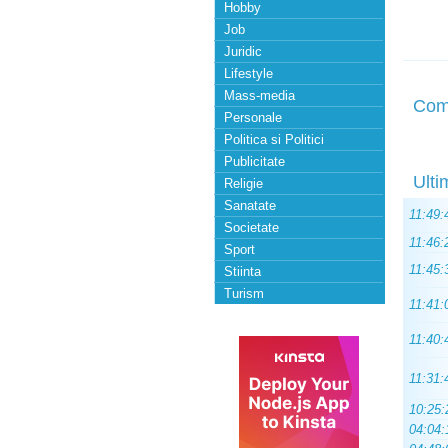
Hobby
Job
Juridic
Lifestyle
Mass-media
Com
Personale
Politica si Politici
Publicitate
Ulti
Religie
Sanatate
11:49:
Societate
11:46:
Sport
11:45:
Stiinta
Turism
11:41:
11:40:
11:31:
10:25:
04:04: