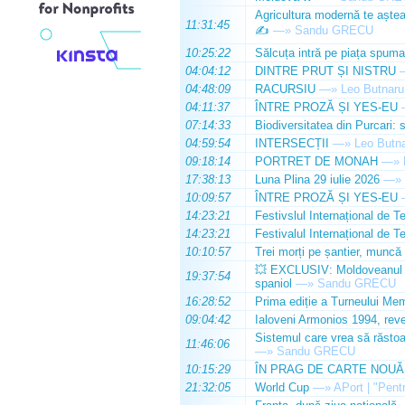
Agricultura modernă te așteap
11:31:45
✍️
—»
Sandu GRECU
10:25:22
Sălcuța intră pe piața spuma
04:04:12
DINTRE PRUT ȘI NISTRU
04:48:09
RACURSIU
—»
Leo Butnaru
04:11:37
ÎNTRE PROZĂ ȘI YES-EU
07:14:33
Biodiversitatea din Purcari: 
04:59:54
INTERSECȚII
—»
Leo Butn
09:18:14
PORTRET DE MONAH
—»
17:38:13
Luna Plina 29 iulie 2026
—»
10:09:57
ÎNTRE PROZĂ ȘI YES-EU
14:23:21
Festivslul Internațional de T
14:23:21
Festivalul Internațional de T
10:10:57
Trei morți pe șantier, muncă 
💥 EXCLUSIV: Moldoveanul Da
19:37:54
spaniol
—»
Sandu GRECU
16:28:52
Prima ediție a Turneului Mem
09:04:42
Ialoveni Armonios 1994, reve
Sistemul care vrea să răstoa
11:46:06
—»
Sandu GRECU
10:15:29
ÎN PRAG DE CARTE NOUĂ
21:32:05
World Cup
—»
APort | "Pentr