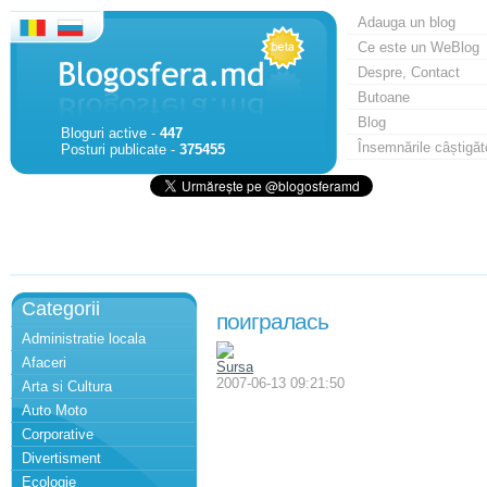
Adauga un blog
Ce este un WeBlog
Despre, Contact
Butoane
Blog
Bloguri active -
447
Însemnările câștigăt
Posturi publicate -
375455
Categorii
поигралась
Administratie locala
Afaceri
Sursa
2007-06-13 09:21:50
Arta si Cultura
Auto Moto
Corporative
Divertisment
Ecologie