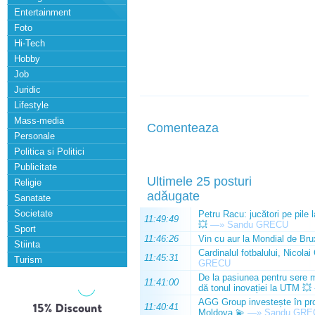
Entertainment
Foto
Hi-Tech
Hobby
Job
Juridic
Lifestyle
Mass-media
Comenteaza
Personale
Politica si Politici
Publicitate
Ultimele 25 posturi
Religie
adăugate
Sanatate
Societate
Petru Racu: jucători pe pile 
11:49:49
💥
—»
Sandu GRECU
Sport
11:46:26
Vin cu aur la Mondial de Bru
Stiinta
Cardinalul fotbalului, Nicolai
11:45:31
Turism
GRECU
De la pasiunea pentru sere m
11:41:00
dă tonul inovației la UTM 💥
AGG Group investește în prod
11:40:41
Moldova 💫
—»
Sandu GRE