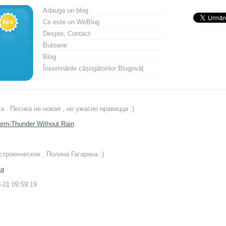
Adauga un blog
Ce este un WeBlog
Despre, Contact
Butoane
Blog
Însemnările câștigătorilor Blogovăț
 . Песнка не новая , но ужасно нравицца :)
orm-Thunder Without Rain
строенческое , Полина Гагарина :)
на
-21 09:59:19