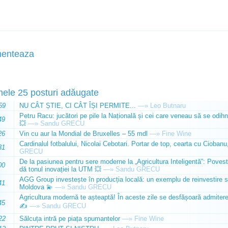
enteaza
mele 25 posturi adăugate
59
NU CÂT ȘTIE, CI CÂT ÎȘI PERMITE...
—»
Leo Butnaru
Petru Racu: jucători pe pile la Națională și cei care veneau să se odihn
49
💥
—»
Sandu GRECU
26
Vin cu aur la Mondial de Bruxelles – 55 mdl
—»
Fine Wine
Cardinalul fotbalului, Nicolai Cebotari. Portar de top, cearta cu Ciobanu,
31
GRECU
De la pasiunea pentru sere moderne la „Agricultura Inteligentă”: Poves
00
dă tonul inovației la UTM 💥
—»
Sandu GRECU
AGG Group investește în producția locală: un exemplu de reinvestire s
41
Moldova 💫
—»
Sandu GRECU
Agricultura modernă te așteaptă! În aceste zile se desfășoară admiterea 
45
✍️
—»
Sandu GRECU
22
Sălcuța intră pe piața spumantelor
—»
Fine Wine