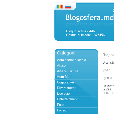
Bloguri active -
446
Posturi publicate -
375456
Categorii
Подсела
Administratie locala
Brainst
Afaceri
упд :
Arta si Cultura
Auto Moto
ну и на
Corporative
Гагари
Divertisment
Sursa
2007-08
Ecologie
Entertainment
Foto
Hi-Tech