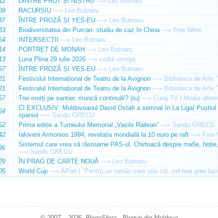
12
DINTRE PRUT ȘI NISTRU
—»
Leo Butnaru
09
RACURSIU
—»
Leo Butnaru
37
ÎNTRE PROZĂ ȘI YES-EU
—»
Leo Butnaru
33
Biodiversitatea din Purcari: studiu de caz în China
—»
Fine Wine
54
INTERSECȚII
—»
Leo Butnaru
14
PORTRET DE MONAH
—»
Leo Butnaru
13
Luna Plina 29 iulie 2026
—»
codul omega
57
ÎNTRE PROZĂ ȘI YES-EU
—»
Leo Butnaru
21
Festivslul Internațional de Teatru de la Avignon
—»
Biblioteca de Arte 
21
Festivalul Internațional de Teatru de la Avignon
—»
Biblioteca de Arte 
57
Trei morți pe șantier, muncă continuă!? (ru)
—»
Curaj.TV | Media altern
💥 EXCLUSIV: Moldoveanul David Ostafi a semnat în La Liga! Puștiul d
54
spaniol
—»
Sandu GRECU
52
Prima ediție a Turneului Memorial „Vasile Railean”
—»
Sandu GRECU
42
Ialoveni Armonios 1994, revelația mondială la 10 euro pe raft
—»
Fine 
Sistemul care vrea să răstoarne PAS-ul. Chirtoacă despre mafie, hoție, 
06
—»
Sandu GRECU
29
ÎN PRAG DE CARTE NOUĂ
—»
Leo Butnaru
05
World Cup
—»
APort | "Pentru un român care știe citi, cel mai greu luc
© 2007 – 2026. BlogoSfera - Bloguri din Moldova