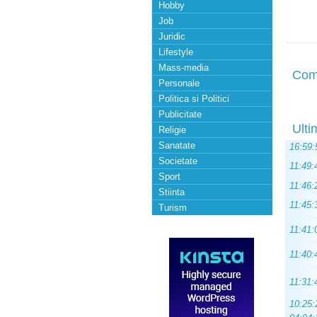
Hobby
Job
Juridic
Lifestyle
Mass-media
Com
Personale
Politica si Politici
Publicitate
Ulti
Religie
Sanatate
16:59:
Societate
11:49:
Sport
11:46:
Stiinta
11:45:
Turism
11:41:
11:40:
11:31:
10:25: