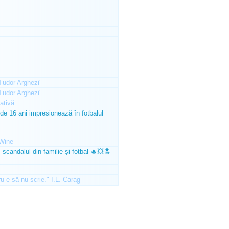
'Tudor Arghezi'
'Tudor Arghezi'
ativă
e 16 ani impresionează în fotbalul
Wine
scandalul din familie și fotbal 🔥💥🔝
ru e să nu scrie." I.L. Carag