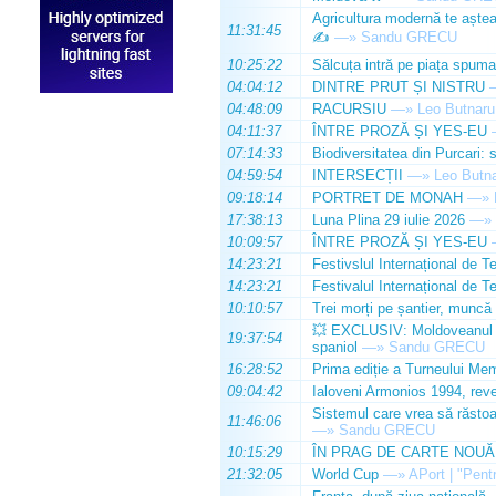
Agricultura modernă te așteap
11:31:45
✍️
—»
Sandu GRECU
10:25:22
Sălcuța intră pe piața spuma
04:04:12
DINTRE PRUT ȘI NISTRU
04:48:09
RACURSIU
—»
Leo Butnaru
04:11:37
ÎNTRE PROZĂ ȘI YES-EU
07:14:33
Biodiversitatea din Purcari: 
04:59:54
INTERSECȚII
—»
Leo Butn
09:18:14
PORTRET DE MONAH
—»
17:38:13
Luna Plina 29 iulie 2026
—»
10:09:57
ÎNTRE PROZĂ ȘI YES-EU
14:23:21
Festivslul Internațional de T
14:23:21
Festivalul Internațional de T
10:10:57
Trei morți pe șantier, muncă 
💥 EXCLUSIV: Moldoveanul Da
19:37:54
spaniol
—»
Sandu GRECU
16:28:52
Prima ediție a Turneului Mem
09:04:42
Ialoveni Armonios 1994, reve
Sistemul care vrea să răstoa
11:46:06
—»
Sandu GRECU
10:15:29
ÎN PRAG DE CARTE NOUĂ
21:32:05
World Cup
—»
APort | "Pentr