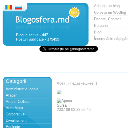
Adauga un blog
Ce este un WeBlog
Despre, Contact
Butoane
Blog
Bloguri active -
447
Însemnările câștigăt
Posturi publicate -
375455
Categorii
Фотк :) Недавнешнее :)
Administratie locala
Afaceri
Arta si Cultura
Sursa
Auto Moto
2007-09-03 22:36:43
Corporative
Divertisment
Ecologie