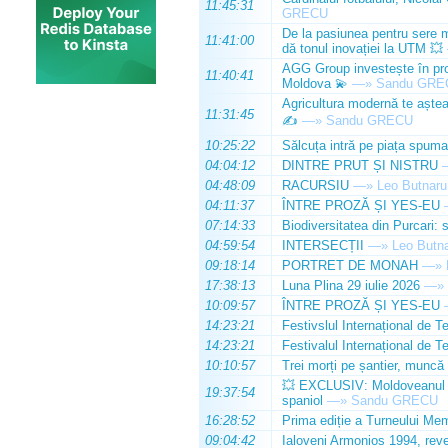
11:45:31
GRECU
De la pasiunea pentru sere m
11:41:00
dă tonul inovației la UTM 💥
AGG Group investește în prod
11:40:41
Moldova 💫
—»
Sandu GRE
Agricultura modernă te așteap
11:31:45
✍️
—»
Sandu GRECU
10:25:22
Sălcuța intră pe piața spuma
04:04:12
DINTRE PRUT ȘI NISTRU
04:48:09
RACURSIU
—»
Leo Butnaru
04:11:37
ÎNTRE PROZĂ ȘI YES-EU
07:14:33
Biodiversitatea din Purcari: 
04:59:54
INTERSECȚII
—»
Leo Butn
09:18:14
PORTRET DE MONAH
—»
17:38:13
Luna Plina 29 iulie 2026
—»
10:09:57
ÎNTRE PROZĂ ȘI YES-EU
14:23:21
Festivslul Internațional de T
14:23:21
Festivalul Internațional de T
10:10:57
Trei morți pe șantier, muncă 
💥 EXCLUSIV: Moldoveanul Da
19:37:54
spaniol
—»
Sandu GRECU
16:28:52
Prima ediție a Turneului Mem
09:04:42
Ialoveni Armonios 1994, reve