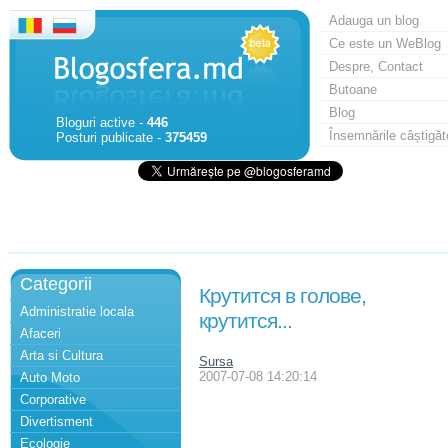
Adauga un blog
Ce este un WeBlog
Despre, Contact
Butoane
Blog
Bloguri active -
446
Însemnările câștigăt
Posturi publicate -
375459
Categorii
Крутится в голове,
Administratie locala
крутится...
Afaceri
Arta si Cultura
Sursa
2007-07-08 14:20:14
Auto Moto
Corporative
Divertisment
Ecologie