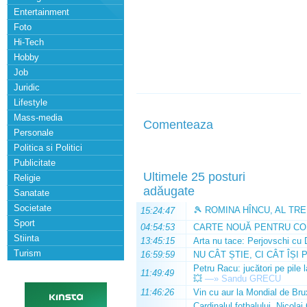
Entertainment
Foto
Hi-Tech
Hobby
Job
Juridic
Lifestyle
Mass-media
Comenteaza
Personale
Politica si Politici
Publicitate
Ultimele 25 posturi
Religie
adăugate
Sanatate
Societate
🎾 ROMINA HÎNCU, AL TRE
15:24:47
Sport
04:54:53
CARTE NOUĂ PENTRU CO
Stiinta
13:45:15
Arta nu tace: Perjovschi cu 
Turism
16:59:59
NU CÂT ȘTIE, CI CÂT ÎȘI 
Petru Racu: jucători pe pile 
11:49:49
💥
—»
Sandu GRECU
11:46:26
Vin cu aur la Mondial de Bru
Cardinalul fotbalului, Nicolai