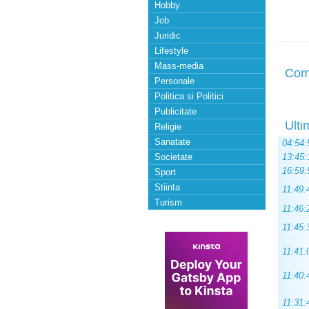
Hobby
Job
Juridic
Lifestyle
Mass-media
Com
Personale
Politica si Politici
Publicitate
Ulti
Religie
Sanatate
04:54:
Societate
13:45:
16:59:
Sport
Stiinta
11:49:
Turism
11:46:
11:45:
11:41:
11:40:
11:31: