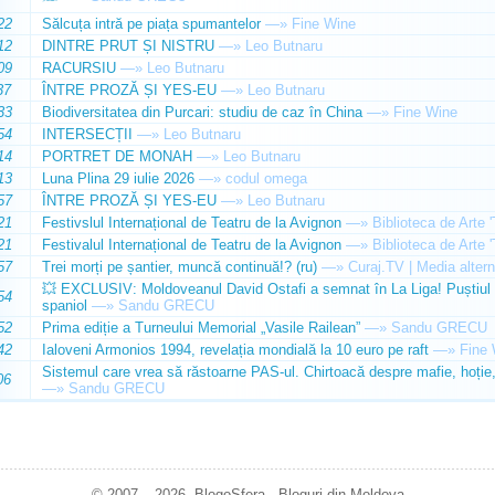
22
Sălcuța intră pe piața spumantelor
—»
Fine Wine
12
DINTRE PRUT ȘI NISTRU
—»
Leo Butnaru
09
RACURSIU
—»
Leo Butnaru
37
ÎNTRE PROZĂ ȘI YES-EU
—»
Leo Butnaru
33
Biodiversitatea din Purcari: studiu de caz în China
—»
Fine Wine
54
INTERSECȚII
—»
Leo Butnaru
14
PORTRET DE MONAH
—»
Leo Butnaru
13
Luna Plina 29 iulie 2026
—»
codul omega
57
ÎNTRE PROZĂ ȘI YES-EU
—»
Leo Butnaru
21
Festivslul Internațional de Teatru de la Avignon
—»
Biblioteca de Arte 
21
Festivalul Internațional de Teatru de la Avignon
—»
Biblioteca de Arte 
57
Trei morți pe șantier, muncă continuă!? (ru)
—»
Curaj.TV | Media altern
💥 EXCLUSIV: Moldoveanul David Ostafi a semnat în La Liga! Puștiul d
54
spaniol
—»
Sandu GRECU
52
Prima ediție a Turneului Memorial „Vasile Railean”
—»
Sandu GRECU
42
Ialoveni Armonios 1994, revelația mondială la 10 euro pe raft
—»
Fine 
Sistemul care vrea să răstoarne PAS-ul. Chirtoacă despre mafie, hoție, 
06
—»
Sandu GRECU
© 2007 – 2026. BlogoSfera - Bloguri din Moldova