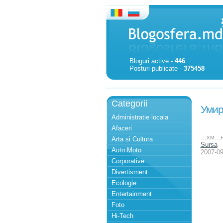
Bloguri active -
446
Posturi publicate -
375458
Categorii
Умир
Administratie locala
Afaceri
...хм..
Arta si Cultura
Sursa
Auto Moto
2007-09
Corporative
Divertisment
Ecologie
Entertainment
Foto
Hi-Tech