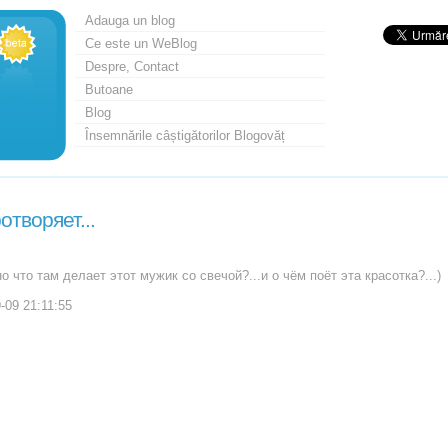
Adauga un blog
Ce este un WeBlog
Despre, Contact
Butoane
Blog
Însemnările câștigătorilor Blogovăț
отворяет...
.но что там делает этот мужик со свечой?...и о чём поёт эта красотка?...)
-09 21:11:55