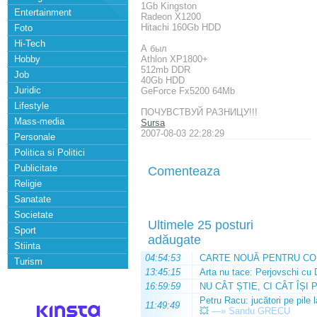
1Gb Kingston
Entertainment
Radeon X1200
Hitachi 160Gb HDD
Foto
Hi-Tech
А был
Hobby
Athlon XP1800+
512mb DDR
Job
40Gb HDD
Juridic
GeForce Fx5200 64Mb
Lifestyle
ПОЧУВСТВУЙ РАЗНИЦУ!!!
Mass-media
Sursa
2007-08-03 22:28:29
Personale
Politica si Politici
Publicitate
Comenteaza
Religie
Sanatate
Societate
Ultimele 25 posturi
Sport
adăugate
Stiinta
04:54:53
CARTE NOUĂ PENTRU CO
Turism
13:45:15
Arta nu tace: Perjovschi cu 
16:59:59
NU CÂT ȘTIE, CI CÂT ÎȘI 
Petru Racu: jucători pe pile 
11:49:49
💥
—»
Sandu GRECU