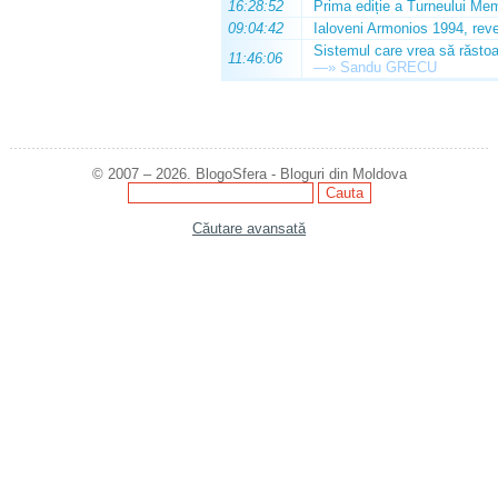
16:28:52
Prima ediție a Turneului Mem
09:04:42
Ialoveni Armonios 1994, reve
Sistemul care vrea să răstoa
11:46:06
—»
Sandu GRECU
© 2007 – 2026. BlogoSfera - Bloguri din Moldova
Căutare avansată