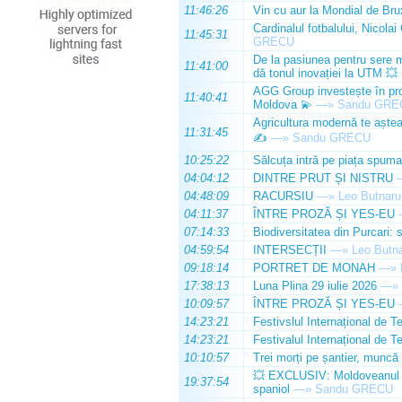
11:46:26
Vin cu aur la Mondial de Bru
Cardinalul fotbalului, Nicolai
11:45:31
GRECU
De la pasiunea pentru sere m
11:41:00
dă tonul inovației la UTM 💥
AGG Group investește în prod
11:40:41
Moldova 💫
—»
Sandu GRE
Agricultura modernă te așteap
11:31:45
✍️
—»
Sandu GRECU
10:25:22
Sălcuța intră pe piața spuma
04:04:12
DINTRE PRUT ȘI NISTRU
04:48:09
RACURSIU
—»
Leo Butnaru
04:11:37
ÎNTRE PROZĂ ȘI YES-EU
07:14:33
Biodiversitatea din Purcari: 
04:59:54
INTERSECȚII
—»
Leo Butn
09:18:14
PORTRET DE MONAH
—»
17:38:13
Luna Plina 29 iulie 2026
—»
10:09:57
ÎNTRE PROZĂ ȘI YES-EU
14:23:21
Festivslul Internațional de T
14:23:21
Festivalul Internațional de T
10:10:57
Trei morți pe șantier, muncă 
💥 EXCLUSIV: Moldoveanul Da
19:37:54
spaniol
—»
Sandu GRECU