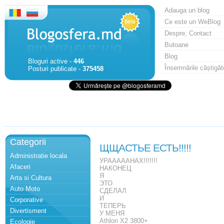
Adauga un blog
Ce este un WeBlog
Despre, Contact
Butoane
Blog
Bloguri active -
446
Însemnările câștigăt
Posturi publicate -
375458
Categorii
ЩЩАСТЬЕ ЕСТЬ!!!!!
Administratie locala
УРАААААНАХ!!!!!!!
Afaceri
НАКОНЕЦ
Я
Arta si Cultura
ЭТО
Auto Moto
СДЕЛАЛ
И
Corporative
ТЕПЕРЬ
Divertisment
У МЕНЯ
Athlon X2 3800+
Ecologie