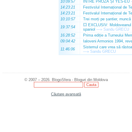
10:09:57
ÎNTRE PROZĂ ȘI YES-EU
14:23:21
Festivslul Internațional de T
14:23:21
Festivalul Internațional de T
10:10:57
Trei morți pe șantier, muncă 
💥 EXCLUSIV: Moldoveanul Da
19:37:54
spaniol
—»
Sandu GRECU
16:28:52
Prima ediție a Turneului Mem
09:04:42
Ialoveni Armonios 1994, reve
Sistemul care vrea să răstoa
11:46:06
—»
Sandu GRECU
© 2007 – 2026. BlogoSfera - Bloguri din Moldova
Căutare avansată