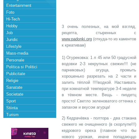
Entertainment
Foto
Hi-Tech
Hobby
3 очень полезных, на мой взгляд,
Job
рецепта, стыренных с
www.padonki.org
(откуда-то из каментов
Juridic
к креативам)
Lifestyle
Mass-media
1) Огурековка: 1 л 45 или 50 градусной
Personale
водовки 2-3 некрупных свежих!!! (не
Politica si Politici
парниковых) огурца, промыть
Publicitate
хорошенько разрезать на 2 части и
Religie
залить тёплой !!!!водкой. Настаивать
Sanatate
при комнатной температуре 3-4 неделе
Societate
в тёмном месте. Вещь - пиздетц
Sport
просто! Светло зеленоватого оттенка с
запахом и вкусом агурца!
Stiinta
Turism
2) Кедрачёвка - полтора - два стакана
свежего не очищенного (в скорлупе!!!)
кедрового ореха (главное что бы
нового урожая, иначе попадаюццо