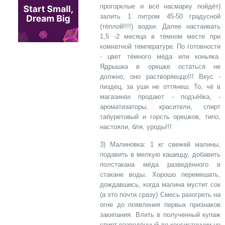
прогорклые и всё насмарку пойдёт)
залить 1 литром 45-50 градусной
(тёплой!!!!) водки. Далее настаивать
1,5 -2 месяца в тёмном месте при
комнатной температуре. По готовности
- цвет тёмного мёда или коньяка.
Ядрышка в орешке остаться не
должно, оно растворяеццо!!! Вкус -
пиздец, за уши не оттянеш. То, чё в
магазинах продают - подъёбка, -
ароматизаторы, красители, спирт
табуретовый и горсть орешков, типо,
настояли, бля, уроды!!!
3) Малиновка: 1 кг свежей малины,
подавить в мелкую кашиццу, добавить
полстакана мёда разведённого в
стакане воды. Хорошо перемешать,
дождавшись, когда малина мустит сок
(а это почти сразу) Смесь разогреть на
огне до появления первых признаков
закипания. Влить в полученный купаж
спирт разведённый до консистенции не