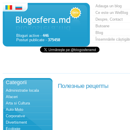
Adauga un blog
Ce este un WeBlog
Despre, Contact
Butoane
Blog
Bloguri active -
446
Însemnările câștigăt
Posturi publicate -
375458
Categorii
Полезные рецепты
Administratie locala
Afaceri
Arta si Cultura
Auto Moto
Corporative
Divertisment
Ecologie