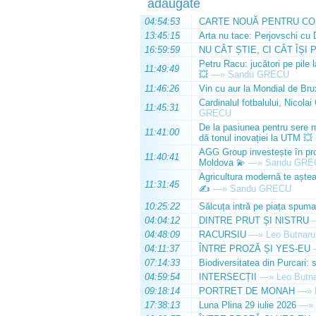
adăugate
04:54:53
CARTE NOUĂ PENTRU CO
13:45:15
Arta nu tace: Perjovschi cu 
16:59:59
NU CÂT ȘTIE, CI CÂT ÎȘI 
Petru Racu: jucători pe pile 
11:49:49
💥
—»
Sandu GRECU
11:46:26
Vin cu aur la Mondial de Bru
Cardinalul fotbalului, Nicolai
11:45:31
GRECU
De la pasiunea pentru sere m
11:41:00
dă tonul inovației la UTM 💥
AGG Group investește în prod
11:40:41
Moldova 💫
—»
Sandu GRE
Agricultura modernă te așteap
11:31:45
✍️
—»
Sandu GRECU
10:25:22
Sălcuța intră pe piața spuma
04:04:12
DINTRE PRUT ȘI NISTRU
04:48:09
RACURSIU
—»
Leo Butnaru
04:11:37
ÎNTRE PROZĂ ȘI YES-EU
07:14:33
Biodiversitatea din Purcari: 
04:59:54
INTERSECȚII
—»
Leo Butn
09:18:14
PORTRET DE MONAH
—»
17:38:13
Luna Plina 29 iulie 2026
—»