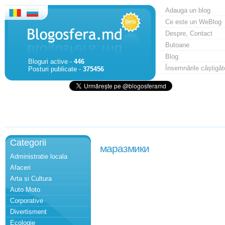
Adauga un blog
Ce este un WeBlog
Despre, Contact
Butoane
Blog
Bloguri active -
446
Însemnările câștigăt
Posturi publicate -
375456
Categorii
маразмики
Administratie locala
Afaceri
Arta si Cultura
Auto Moto
Corporative
Divertisment
Ecologie