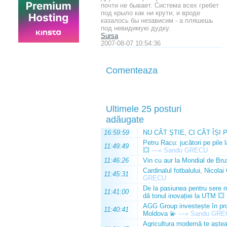
почти не бывает. Система всех гребет
под крыло как ни крути, и вроде
казалось бы независим - а пляшешь
под невидимую дудку.
Sursa
2007-08-07 10:54:36
Comenteaza
Ultimele 25 posturi
adăugate
16:59:59
NU CÂT ȘTIE, CI CÂT ÎȘI 
Petru Racu: jucători pe pile 
11:49:49
💥
—»
Sandu GRECU
11:46:26
Vin cu aur la Mondial de Bru
Cardinalul fotbalului, Nicolai
11:45:31
GRECU
De la pasiunea pentru sere m
11:41:00
dă tonul inovației la UTM 💥
AGG Group investește în prod
11:40:41
Moldova 💫
—»
Sandu GRE
Agricultura modernă te așteap