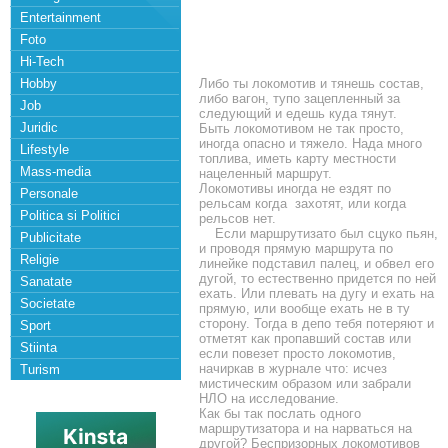
Entertainment
Foto
Hi-Tech
Hobby
Либо ты локомотив и тянешь состав,
либо вагон, тупо зацепленный за
Job
следующий и едешь куда тянут.
Juridic
Быть локомотивом не так просто,
иногда опасно и тяжело. Нада много
Lifestyle
топлива, иметь карту местности
Mass-media
нацеленный маршрут.
Локомотивы иногда не ездят по
Personale
рельсам когда захотят, или когда
Politica si Politici
рельсов нет.
Если маршрутизато был сцуко пьян,
Publicitate
и проводя прямую маршрута по
Religie
линейке подставил палец, и обвел его
дугой, то естественно придется по ней
Sanatate
ехать. Или плевать на дугу и ехать на
Societate
прямую, или вообще ехать не в ту
сторону. Тогда в депо тебя потеряют и
Sport
отметят как пропавший состав или
Stiinta
если повезет просто локомотив,
начиркав в журнале что: исчез
Turism
мистическим образом или забрали
НЛО на исследование.
Как бы так послать одного
маршрутизатора и на нарваться на
другой? Беспризорных локомотивов