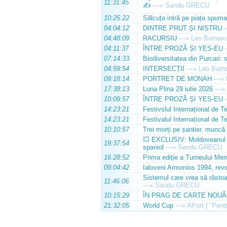
11:31:45
✍️
—»
Sandu GRECU
10:25:22
Sălcuța intră pe piața spuma
04:04:12
DINTRE PRUT ȘI NISTRU
04:48:09
RACURSIU
—»
Leo Butnaru
04:11:37
ÎNTRE PROZĂ ȘI YES-EU
07:14:33
Biodiversitatea din Purcari: 
04:59:54
INTERSECȚII
—»
Leo Butn
09:18:14
PORTRET DE MONAH
—»
17:38:13
Luna Plina 29 iulie 2026
—»
10:09:57
ÎNTRE PROZĂ ȘI YES-EU
14:23:21
Festivslul Internațional de T
14:23:21
Festivalul Internațional de T
10:10:57
Trei morți pe șantier, muncă 
💥 EXCLUSIV: Moldoveanul Da
19:37:54
spaniol
—»
Sandu GRECU
16:28:52
Prima ediție a Turneului Mem
09:04:42
Ialoveni Armonios 1994, reve
Sistemul care vrea să răstoa
11:46:06
—»
Sandu GRECU
10:15:29
ÎN PRAG DE CARTE NOUĂ
21:32:05
World Cup
—»
APort | "Pentr