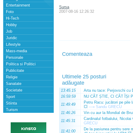
Entertainment
Sursa
2007-08-16 12:26:32
Foto
Hi-Tech
Hobby
Job
Juridic
Lifestyle
Mass-media
Comenteaza
Personale
Politica si Politici
Publicitate
Ultimele 25 posturi
Religie
adăugate
Sanatate
Societate
13:45:15
Arta nu tace: Perjovschi cu 
16:59:59
NU CÂT ȘTIE, CI CÂT ÎȘI 
Sport
Petru Racu: jucători pe pile 
Stiinta
11:49:49
💥
—»
Sandu GRECU
Turism
11:46:26
Vin cu aur la Mondial de Bru
Cardinalul fotbalului, Nicolai
11:45:31
GRECU
De la pasiunea pentru sere m
11:41:00