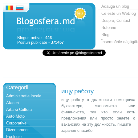
Adauga un blog
Ce este un WeBlog
Despre, Contact
Butoane
Blog
Bloguri active -
446
Însemnările câștigăt
Posturi publicate -
375457
Categorii
ищу работу
Administratie locala
ищу работу в должности помощника
Afaceri
бухгалтера, экономиста или
Arta si Cultura
финансиста, так что если есть
Auto Moto
предложения или просто знаете о
Corporative
вакансиях на эту должность, пишите
Divertisment
заранее спасибо
Ecologie