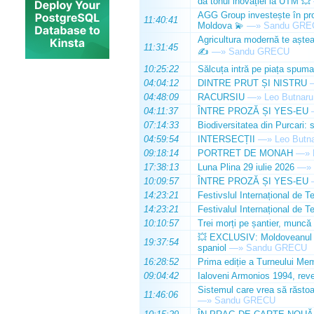
dă tonul inovației la UTM 💥
AGG Group investește în prod
11:40:41
Moldova 💫
—»
Sandu GRE
Agricultura modernă te așteap
11:31:45
✍️
—»
Sandu GRECU
10:25:22
Sălcuța intră pe piața spuma
04:04:12
DINTRE PRUT ȘI NISTRU
04:48:09
RACURSIU
—»
Leo Butnaru
04:11:37
ÎNTRE PROZĂ ȘI YES-EU
07:14:33
Biodiversitatea din Purcari: 
04:59:54
INTERSECȚII
—»
Leo Butn
09:18:14
PORTRET DE MONAH
—»
17:38:13
Luna Plina 29 iulie 2026
—»
10:09:57
ÎNTRE PROZĂ ȘI YES-EU
14:23:21
Festivslul Internațional de T
14:23:21
Festivalul Internațional de T
10:10:57
Trei morți pe șantier, muncă 
💥 EXCLUSIV: Moldoveanul Da
19:37:54
spaniol
—»
Sandu GRECU
16:28:52
Prima ediție a Turneului Mem
09:04:42
Ialoveni Armonios 1994, reve
Sistemul care vrea să răstoa
11:46:06
—»
Sandu GRECU