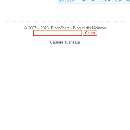
10:15:29
ÎN PRAG DE CARTE NOUĂ
© 2007 – 2026. BlogoSfera - Bloguri din Moldova
Căutare avansată