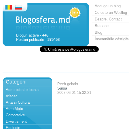
Adauga un blog
Ce este un WeBlog
Despre, Contact
Butoane
Blog
Bloguri active -
446
Însemnările câștigăt
Posturi publicate -
375458
Categorii
Pech gehabt.
Sursa
Administratie locala
2007-06-01 15:32:21
Afaceri
Arta si Cultura
Auto Moto
Corporative
Divertisment
Ecologie