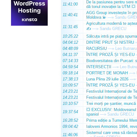
De la pasiunea pentru sere m
11:41:00
dă tonul inovației la UTM 💥
AGG Group investește în prod
11:40:41
Moldova 💫
—»
Sandu GRE
Agricultura modernă te așteap
11:31:45
✍️
—»
Sandu GRECU
10:25:22
Sălcuța intră pe piața spuma
04:04:12
DINTRE PRUT ȘI NISTRU
04:48:09
RACURSIU
—»
Leo Butnaru
04:11:37
ÎNTRE PROZĂ ȘI YES-EU
07:14:33
Biodiversitatea din Purcari: 
04:59:54
INTERSECȚII
—»
Leo Butn
09:18:14
PORTRET DE MONAH
—»
17:38:13
Luna Plina 29 iulie 2026
—»
10:09:57
ÎNTRE PROZĂ ȘI YES-EU
14:23:21
Festivslul Internațional de T
14:23:21
Festivalul Internațional de T
10:10:57
Trei morți pe șantier, muncă 
💥 EXCLUSIV: Moldoveanul Da
19:37:54
spaniol
—»
Sandu GRECU
16:28:52
Prima ediție a Turneului Mem
09:04:42
Ialoveni Armonios 1994, reve
Sistemul care vrea să răstoa
11:46:06