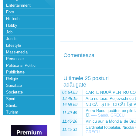
Entertainment
Foto
Hi-Tech
Hobby
Job
Juridic
Lifestyle
Mass-media
Comenteaza
Personale
Politica si Politici
Publicitate
Ultimele 25 posturi
Religie
adăugate
Sanatate
Societate
04:54:53
CARTE NOUĂ PENTRU CO
13:45:15
Arta nu tace: Perjovschi cu 
Sport
16:59:59
NU CÂT ȘTIE, CI CÂT ÎȘI 
Stiinta
Petru Racu: jucători pe pile 
Turism
11:49:49
💥
—»
Sandu GRECU
11:46:26
Vin cu aur la Mondial de Bru
Cardinalul fotbalului, Nicolai
11:45:31
GRECU