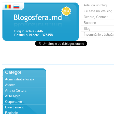
Adauga un blog
Ce este un WeBlog
Despre, Contact
Butoane
Blog
Bloguri active -
446
Însemnările câștigăt
Posturi publicate -
375458
Categorii
Administratie locala
Afaceri
Arta si Cultura
Auto Moto
Corporative
Divertisment
Ecologie