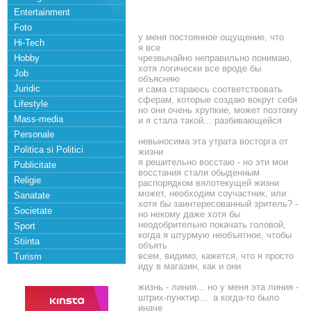
Entertainment
Foto
у меня постоянное ощущение, что
Hi-Tech
я все
Hobby
чрезвычайно неправильно понимаю,
хотя логически все вроде бы
Job
объясняю
Juridic
и сама стараюсь соответствовать
сферам, которые создаю вокруг себя
Lifestyle
но они очень хрупкие, может поэтому
Mass-media
и я стала такой... разбивающейся
Personale
невыносима эта утрата восторга от
Politica si Politici
жизни
я решительно восстаю - но эти мои
Publicitate
восстания стали обыденным
Religie
распорядком вялотекущей жизни
может, необходим соучастник, или
Sanatate
хотя бы заинтересованный зритель? -
Societate
но некому даже хотя бы
неодобрительно покачать головой,
Sport
когда я штурмую необъятное, чтобы
Stiinta
объять
всем, видимо, кажется, что я просто
Turism
иду в магазин, как и они
жизнь - линия... но у меня эта линия -
штрих-пунктир... а когда-то было
иначе