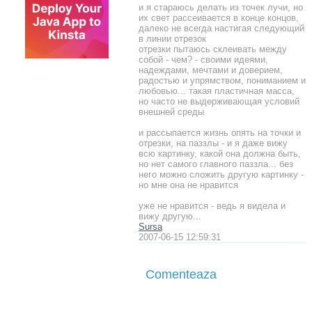
и я стараюсь делать из точек лучи, но
их свет рассеивается в конце концов,
далеко не всегда настигая следующий
в линии отрезок
отрезки пытаюсь склеивать между
собой - чем? - своими идеями,
надеждами, мечтами и доверием,
радостью и упрямством, пониманием и
любовью... такая пластичная масса,
но часто не выдерживающая условий
внешней среды
и рассыпается жизнь опять на точки и
отрезки, на паззлы - и я даже вижу
всю картинку, какой она должна быть,
но нет самого главного паззла... без
него можно сложить другую картинку -
но мне она не нравится
уже не нравится - ведь я видела и
вижу другую...
Sursa
2007-06-15 12:59:31
Comenteaza