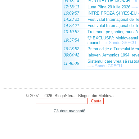
09:18:14
PORTRET DE MONAH
—»
17:38:13
Luna Plina 29 iulie 2026
—»
10:09:57
ÎNTRE PROZĂ ȘI YES-EU
14:23:21
Festivslul Internațional de T
14:23:21
Festivalul Internațional de T
10:10:57
Trei morți pe șantier, muncă 
💥 EXCLUSIV: Moldoveanul Da
19:37:54
spaniol
—»
Sandu GRECU
16:28:52
Prima ediție a Turneului Mem
09:04:42
Ialoveni Armonios 1994, reve
Sistemul care vrea să răstoa
11:46:06
—»
Sandu GRECU
© 2007 – 2026. BlogoSfera - Bloguri din Moldova
Căutare avansată