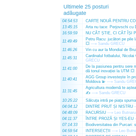
Ultimele 25 posturi
adăugate
04:54:53
CARTE NOUĂ PENTRU CO
13:45:15
Arta nu tace: Perjovschi cu 
16:59:59
NU CÂT ȘTIE, CI CÂT ÎȘI 
Petru Racu: jucători pe pile 
11:49:49
💥
—»
Sandu GRECU
11:46:26
Vin cu aur la Mondial de Bru
Cardinalul fotbalului, Nicolai
11:45:31
GRECU
De la pasiunea pentru sere m
11:41:00
dă tonul inovației la UTM 💥
AGG Group investește în prod
11:40:41
Moldova 💫
—»
Sandu GRE
Agricultura modernă te așteap
11:31:45
✍️
—»
Sandu GRECU
10:25:22
Sălcuța intră pe piața spuma
04:04:12
DINTRE PRUT ȘI NISTRU
04:48:09
RACURSIU
—»
Leo Butnaru
04:11:37
ÎNTRE PROZĂ ȘI YES-EU
07:14:33
Biodiversitatea din Purcari: 
04:59:54
INTERSECȚII
—»
Leo Butn