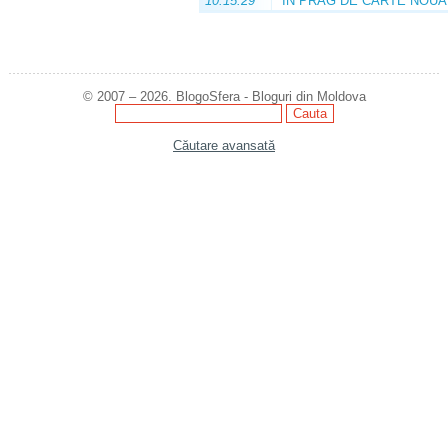
10:15:29
ÎN PRAG DE CARTE NOUĂ
© 2007 – 2026. BlogoSfera - Bloguri din Moldova
Căutare avansată