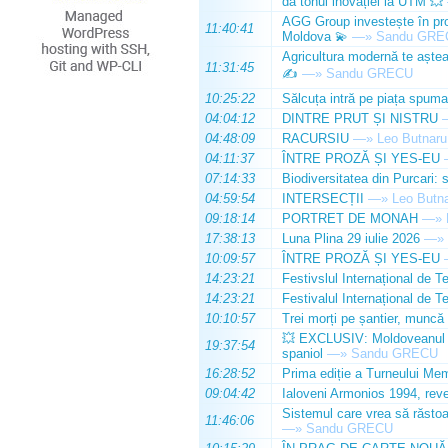
dă tonul inovației la UTM 💥
AGG Group investește în prod
11:40:41
Moldova 💫
—»
Sandu GRE
Agricultura modernă te așteap
11:31:45
✍️
—»
Sandu GRECU
10:25:22
Sălcuța intră pe piața spuma
04:04:12
DINTRE PRUT ȘI NISTRU
04:48:09
RACURSIU
—»
Leo Butnaru
04:11:37
ÎNTRE PROZĂ ȘI YES-EU
07:14:33
Biodiversitatea din Purcari: 
04:59:54
INTERSECȚII
—»
Leo Butn
09:18:14
PORTRET DE MONAH
—»
17:38:13
Luna Plina 29 iulie 2026
—»
10:09:57
ÎNTRE PROZĂ ȘI YES-EU
14:23:21
Festivslul Internațional de T
14:23:21
Festivalul Internațional de T
10:10:57
Trei morți pe șantier, muncă 
💥 EXCLUSIV: Moldoveanul Da
19:37:54
spaniol
—»
Sandu GRECU
16:28:52
Prima ediție a Turneului Mem
09:04:42
Ialoveni Armonios 1994, reve
Sistemul care vrea să răstoa
11:46:06
—»
Sandu GRECU