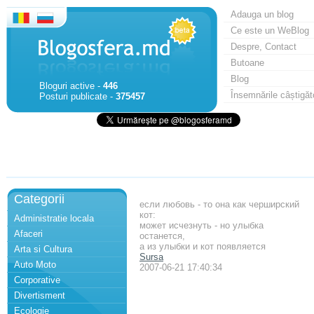
Adauga un blog
Ce este un WeBlog
Despre, Contact
Butoane
Blog
Bloguri active -
446
Însemnările câștigăt
Posturi publicate -
375457
Categorii
если любовь - то она как черширский
кот:
Administratie locala
может исчезнуть - но улыбка
Afaceri
останется,
а из улыбки и кот появляется
Arta si Cultura
Sursa
Auto Moto
2007-06-21 17:40:34
Corporative
Divertisment
Ecologie