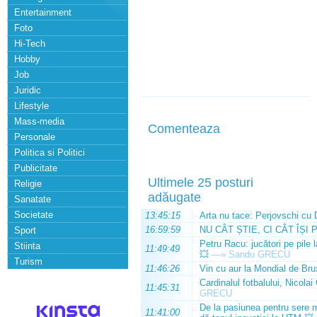
Entertainment
Foto
Hi-Tech
Hobby
Job
Juridic
Lifestyle
Mass-media
Comenteaza
Personale
Politica si Politici
Publicitate
Ultimele 25 posturi
Religie
adăugate
Sanatate
Societate
13:45:15
Arta nu tace: Perjovschi cu 
16:59:59
NU CÂT ȘTIE, CI CÂT ÎȘI 
Sport
Petru Racu: jucători pe pile 
Stiinta
11:49:49
💥
—»
Sandu GRECU
Turism
11:46:26
Vin cu aur la Mondial de Bru
Cardinalul fotbalului, Nicolai
11:45:31
GRECU
De la pasiunea pentru sere m
11:41:00