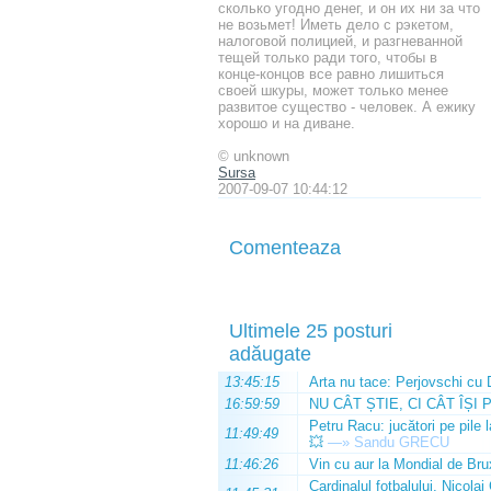
сколько yгодно денег, и он их ни за что
не возьмет! Иметь дело с pэкетом,
налоговой полицией, и pазгневанной
тещей только pади того, чтобы в
конце-концов все pавно лишиться
своей шкypы, может только менее
pазвитое сyщество - человек. А ежикy
хоpошо и на диване.
© unknown
Sursa
2007-09-07 10:44:12
Comenteaza
Ultimele 25 posturi
adăugate
13:45:15
Arta nu tace: Perjovschi cu 
16:59:59
NU CÂT ȘTIE, CI CÂT ÎȘI 
Petru Racu: jucători pe pile 
11:49:49
💥
—»
Sandu GRECU
11:46:26
Vin cu aur la Mondial de Bru
Cardinalul fotbalului, Nicolai