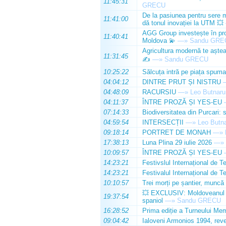
11:45:31
GRECU
De la pasiunea pentru sere m
11:41:00
dă tonul inovației la UTM 💥
AGG Group investește în prod
11:40:41
Moldova 💫
—»
Sandu GRE
Agricultura modernă te așteap
11:31:45
✍️
—»
Sandu GRECU
10:25:22
Sălcuța intră pe piața spuma
04:04:12
DINTRE PRUT ȘI NISTRU
04:48:09
RACURSIU
—»
Leo Butnaru
04:11:37
ÎNTRE PROZĂ ȘI YES-EU
07:14:33
Biodiversitatea din Purcari: 
04:59:54
INTERSECȚII
—»
Leo Butn
09:18:14
PORTRET DE MONAH
—»
17:38:13
Luna Plina 29 iulie 2026
—»
10:09:57
ÎNTRE PROZĂ ȘI YES-EU
14:23:21
Festivslul Internațional de T
14:23:21
Festivalul Internațional de T
10:10:57
Trei morți pe șantier, muncă 
💥 EXCLUSIV: Moldoveanul Da
19:37:54
spaniol
—»
Sandu GRECU
16:28:52
Prima ediție a Turneului Mem
09:04:42
Ialoveni Armonios 1994, reve