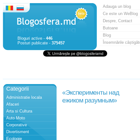
Adauga un blog
Ce este un WeBlog
Despre, Contact
Butoane
Blog
Bloguri active -
446
Însemnările câștigăt
Posturi publicate -
375457
Categorii
«Эксперименты над
Administratie locala
ежиком разумным»
Afaceri
Arta si Cultura
Auto Moto
Corporative
Divertisment
Ecologie