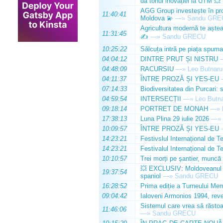
dă tonul inovației la UTM 💥
AGG Group investește în prod
11:40:41
Moldova 💫
—»
Sandu GRE
Agricultura modernă te așteap
11:31:45
✍️
—»
Sandu GRECU
10:25:22
Sălcuța intră pe piața spuma
04:04:12
DINTRE PRUT ȘI NISTRU
04:48:09
RACURSIU
—»
Leo Butnaru
04:11:37
ÎNTRE PROZĂ ȘI YES-EU
07:14:33
Biodiversitatea din Purcari: 
04:59:54
INTERSECȚII
—»
Leo Butn
09:18:14
PORTRET DE MONAH
—»
17:38:13
Luna Plina 29 iulie 2026
—»
10:09:57
ÎNTRE PROZĂ ȘI YES-EU
14:23:21
Festivslul Internațional de T
14:23:21
Festivalul Internațional de T
10:10:57
Trei morți pe șantier, muncă 
💥 EXCLUSIV: Moldoveanul Da
19:37:54
spaniol
—»
Sandu GRECU
16:28:52
Prima ediție a Turneului Mem
09:04:42
Ialoveni Armonios 1994, reve
Sistemul care vrea să răstoa
11:46:06
—»
Sandu GRECU