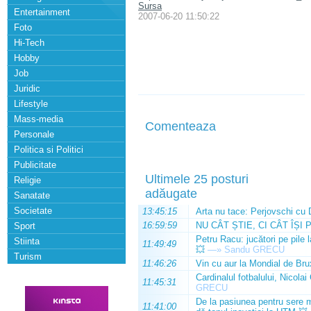
Sursa
Entertainment
2007-06-20 11:50:22
Foto
Hi-Tech
Hobby
Job
Juridic
Lifestyle
Mass-media
Comenteaza
Personale
Politica si Politici
Publicitate
Ultimele 25 posturi
Religie
adăugate
Sanatate
Societate
13:45:15
Arta nu tace: Perjovschi cu 
16:59:59
NU CÂT ȘTIE, CI CÂT ÎȘI 
Sport
Petru Racu: jucători pe pile 
Stiinta
11:49:49
💥
—»
Sandu GRECU
Turism
11:46:26
Vin cu aur la Mondial de Bru
Cardinalul fotbalului, Nicolai
11:45:31
GRECU
De la pasiunea pentru sere m
11:41:00