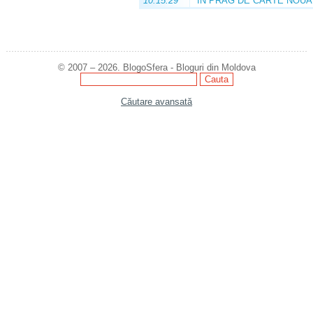
10:15:29
ÎN PRAG DE CARTE NOUĂ
© 2007 – 2026. BlogoSfera - Bloguri din Moldova
Căutare avansată