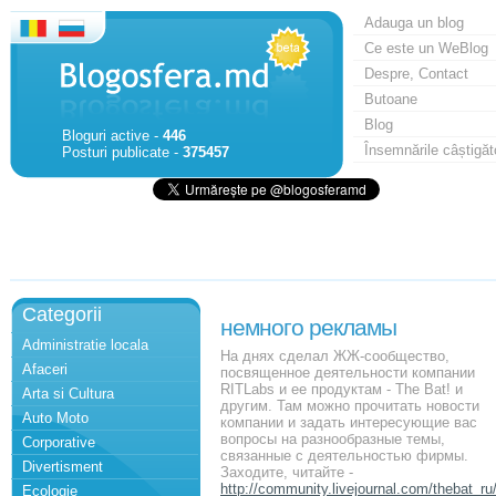
Adauga un blog
Ce este un WeBlog
Despre, Contact
Butoane
Blog
Bloguri active -
446
Însemnările câștigăt
Posturi publicate -
375457
Categorii
немного рекламы
Administratie locala
На днях сделал ЖЖ-сообщество,
Afaceri
посвященное деятельности компании
RITLabs и ее продуктам - The Bat! и
Arta si Cultura
другим. Там можно прочитать новости
Auto Moto
компании и задать интересующие вас
вопросы на разнообразные темы,
Corporative
связанные с деятельностью фирмы.
Divertisment
Заходите, читайте -
http://community.livejournal.com/thebat_ru
Ecologie