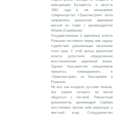
юрисдикцию Бухареста, в августе
1941 года в так называемое
губернаторство «Транснистрия» была
направлена румынская церковная
миссия во главе с архимандритом
Юлием (Скрибаном).
Государственные и церковные власти
Румынии поставили перед ним задачу
содействия румынизации населения
этого края. С этой целью румынские
власти допустили определенное
восстановление церковной жизни.
Однако большинство священников
пришлось командировать в
«Транснистрию» из Бессарабии и
Румынии.
Не все они владели русским языком,
без знания которого не могли
общаться с паствой. Ревностный
румынизатор, архимандрит Скрибан
восстановил против себя верующих и
местный клир. Сотрудничество