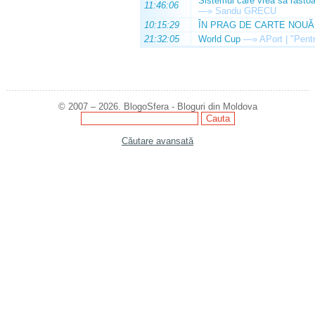
Sistemul care vrea să răstoa
11:46:06
—»
Sandu GRECU
10:15:29
ÎN PRAG DE CARTE NOUĂ
21:32:05
World Cup
—»
APort | "Pentr
© 2007 – 2026. BlogoSfera - Bloguri din Moldova
Căutare avansată