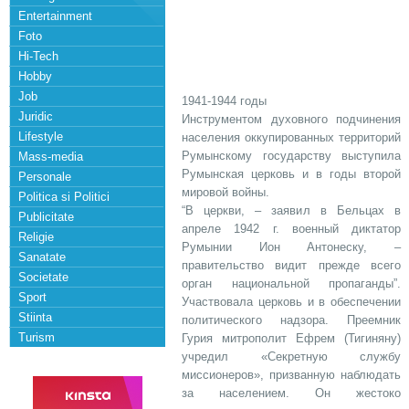
Entertainment
Foto
Hi-Tech
Hobby
Job
1941-1944 годы
Juridic
Инструментом духовного подчинения
Lifestyle
населения оккупированных территорий
Румынскому государству выступила
Mass-media
Румынская церковь и в годы второй
Personale
мировой войны.
Politica si Politici
“В церкви, – заявил в Бельцах в
Publicitate
апреле 1942 г. военный диктатор
Religie
Румынии Ион Антонеску, –
Sanatate
правительство видит прежде всего
Societate
орган национальной пропаганды”.
Sport
Участвовала церковь и в обеспечении
Stiinta
политического надзора. Преемник
Turism
Гурия митрополит Ефрем (Тигиняну)
учредил «Секретную службу
миссионеров», призванную наблюдать
за населением. Он жестоко