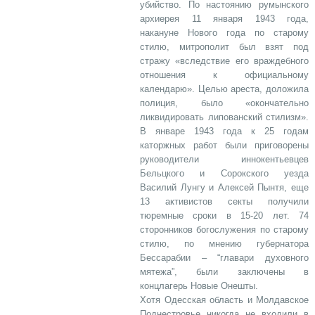
убийство. По настоянию румынского
архиерея 11 января 1943 года,
накануне Нового года по старому
стилю, митрополит был взят под
стражу «вследствие его враждебного
отношения к официальному
календарю». Целью ареста, доложила
полиция, было «окончательно
ликвидировать липованский стилизм».
В январе 1943 года к 25 годам
каторжных работ были приговорены
руководители иннокентьевцев
Бельцкого и Сорокского уезда
Василий Лунгу и Алексей Пынтя, еще
13 активистов секты получили
тюремные сроки в 15-20 лет. 74
сторонников богослужения по старому
стилю, по мнению губернатора
Бессарабии – “главари духовного
мятежа”, были заключены в
концлагерь Новые Онешты.
Хотя Одесская область и Молдавское
Поднестровье никогда не входили в