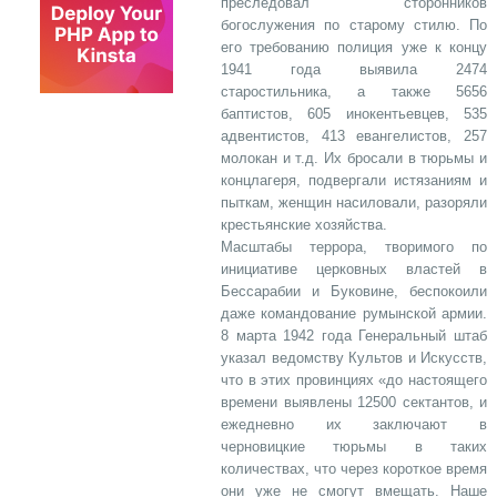
преследовал сторонников
богослужения по старому стилю. По
его требованию полиция уже к концу
1941 года выявила 2474
старостильника, а также 5656
баптистов, 605 инокентьевцев, 535
адвентистов, 413 евангелистов, 257
молокан и т.д. Их бросали в тюрьмы и
концлагеря, подвергали истязаниям и
пыткам, женщин насиловали, разоряли
крестьянские хозяйства.
Масштабы террора, творимого по
инициативе церковных властей в
Бессарабии и Буковине, беспокоили
даже командование румынской армии.
8 марта 1942 года Генеральный штаб
указал ведомству Культов и Искусств,
что в этих провинциях «до настоящего
времени выявлены 12500 сектантов, и
ежедневно их заключают в
черновицкие тюрьмы в таких
количествах, что через короткое время
они уже не смогут вмещать. Наше