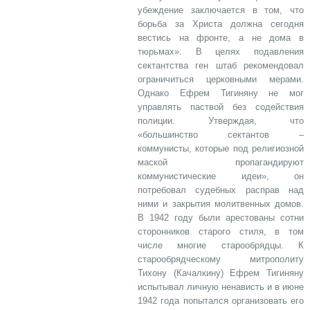
убеждение заключается в том, что
борьба за Христа должна сегодня
вестись на фронте, а не дома в
тюрьмах». В целях подавления
сектантства ген штаб рекомендовал
ограничиться церковными мерами.
Однако Ефрем Тигиняну не мог
управлять паствой без содействия
полиции. Утверждая, что
«большинство сектантов –
коммунисты, которые под религиозной
маской пропагандируют
коммунистические идеи», он
потребовал судебных расправ над
ними и закрытия молитвенных домов.
В 1942 году были арестованы сотни
сторонников старого стиля, в том
числе многие старообрядцы. К
старообрядческому митрополиту
Тихону (Качалкину) Ефрем Тигиняну
испытывал личную ненависть и в июне
1942 года попытался организовать его