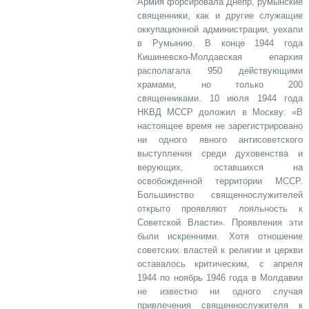
Армия форсировала Днепр, румынские
священники, как и другие служащие
оккупационной администрации, уехали
в Румынию. В конце 1944 года
Кишиневско-Молдавская епархия
располагала 950 действующими
храмами, но только 200
священниками. 10 июля 1944 года
НКВД МССР доложил в Москву: «В
настоящее время не зарегистрировано
ни одного явного антисоветского
выступления среди духовенства и
верующих, оставшихся на
освобожденной территории МССР.
Большинство священнослужителей
открыто проявляют лояльность к
Советской Власти». Проявления эти
были искренними. Хотя отношение
советских властей к религии и церкви
оставалось критическим, с апреля
1944 по ноябрь 1946 года в Молдавии
не известно ни одного случая
привлечения священнослужителя к