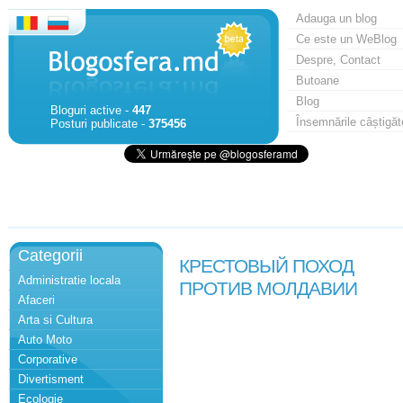
Adauga un blog
Ce este un WeBlog
Despre, Contact
Butoane
Blog
Bloguri active -
447
Însemnările câștigăt
Posturi publicate -
375456
Categorii
КРЕСТОВЫЙ ПОХОД
Administratie locala
ПРОТИВ МОЛДАВИИ
Afaceri
Arta si Cultura
Auto Moto
Corporative
Divertisment
Ecologie