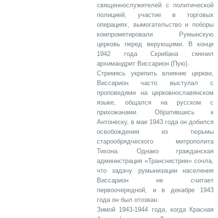
священнослужителей с политической
полицией, участие в торговых
операциях, вымогательство и поборы
компрометировали Румынскую
церковь перед верующими. В конце
1942 года Скрибана сменил
архимандрит Виссарион (Пую).
Стремясь укрепить влияние церкви,
Виссарион часто выступал с
проповедями на церковнославянском
языке, общался на русском с
прихожанами. Обратившись к
Антонеску, в мае 1943 года он добился
освобождения из тюрьмы
старообрядческого митрополита
Тихона. Однако гражданская
администрация «Транснистрии» сочла,
что задачу румынизации населения
Виссарион не считает
первоочередной, и в декабре 1943
года он был отозван.
Зимой 1943-1944 года, когда Красная