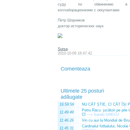
суду по обвинению в
коллаборационизме с оккупантами.
Петр Шорников
доктор исторических наук
Sursa
2010-10-09 18:47:42
Comenteaza
Ultimele 25 posturi
adăugate
16:59:59
NU CÂT ȘTIE, CI CÂT ÎȘI 
Petru Racu: jucători pe pile 
11:49:49
💥
—»
Sandu GRECU
11:46:26
Vin cu aur la Mondial de Bru
Cardinalul fotbalului, Nicolai
11:45:31