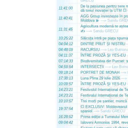
GRECU
De la pasiunea pentru sere m
11:41:00
dă tonul inovației la UTM 💥
AGG Group investește în prod
11:40:41
Moldova 💫
—»
Sandu GRE
Agricultura modernă te așteap
11:31:45
✍️
—»
Sandu GRECU
10:25:22
Sălcuța intră pe piața spuma
04:04:12
DINTRE PRUT ȘI NISTRU
04:48:09
RACURSIU
—»
Leo Butnaru
04:11:37
ÎNTRE PROZĂ ȘI YES-EU
07:14:33
Biodiversitatea din Purcari: 
04:59:54
INTERSECȚII
—»
Leo Butn
09:18:14
PORTRET DE MONAH
—»
17:38:13
Luna Plina 29 iulie 2026
—»
10:09:57
ÎNTRE PROZĂ ȘI YES-EU
14:23:21
Festivslul Internațional de T
14:23:21
Festivalul Internațional de T
10:10:57
Trei morți pe șantier, muncă 
💥 EXCLUSIV: Moldoveanul Da
19:37:54
spaniol
—»
Sandu GRECU
16:28:52
Prima ediție a Turneului Mem
09:04:42
Ialoveni Armonios 1994, reve