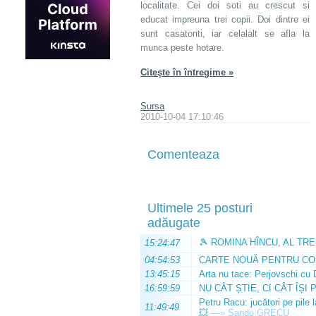
localitate. Cei doi soti au crescut si
educat impreuna trei copii. Doi dintre ei
sunt casatoriti, iar celalalt se afla la
munca peste hotare.
Citeşte în întregime »
Sursa
2010-10-04 17:10:46
Comenteaza
Ultimele 25 posturi
adăugate
🎾 ROMINA HÎNCU, AL TRE
15:24:47
04:54:53
CARTE NOUĂ PENTRU CO
13:45:15
Arta nu tace: Perjovschi cu 
16:59:59
NU CÂT ȘTIE, CI CÂT ÎȘI 
Petru Racu: jucători pe pile 
11:49:49
💥
—»
Sandu GRECU