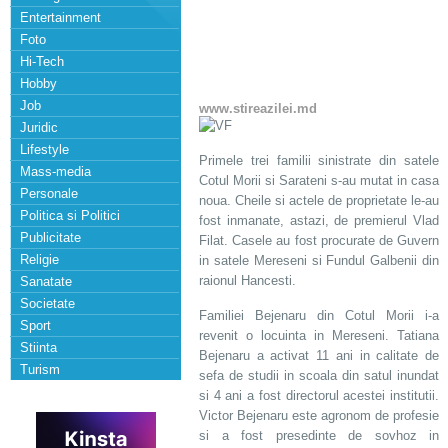
Entertainment
Foto
Hi-Tech
Hobby
Job
www.stireazilei.md
Juridic
Lifestyle
Primele trei familii sinistrate din satele
Mass-media
Cotul Morii si Sarateni s-au mutat in casa
Personale
noua. Cheile si actele de proprietate le-au
Politica si Politici
fost inmanate, astazi, de premierul Vlad
Publicitate
Filat. Casele au fost procurate de Guvern
Religie
in satele Mereseni si Fundul Galbenii din
raionul Hancesti.
Sanatate
Societate
Familiei Bejenaru din Cotul Morii i-a
Sport
revenit o locuinta in Mereseni. Tatiana
Stiinta
Bejenaru a activat 11 ani in calitate de
Turism
sefa de studii in scoala din satul inundat
si 4 ani a fost directorul acestei institutii.
Victor Bejenaru este agronom de profesie
si a fost presedinte de sovhoz in