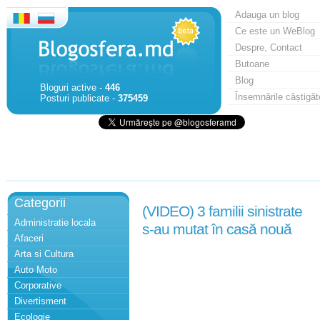
Adauga un blog
Ce este un WeBlog
Despre, Contact
Butoane
Blog
Bloguri active -
446
Însemnările câștigăt
Posturi publicate -
375459
Categorii
(VIDEO) 3 familii sinistrate
Administratie locala
s-au mutat în casă nouă
Afaceri
Arta si Cultura
Auto Moto
Corporative
Divertisment
Ecologie