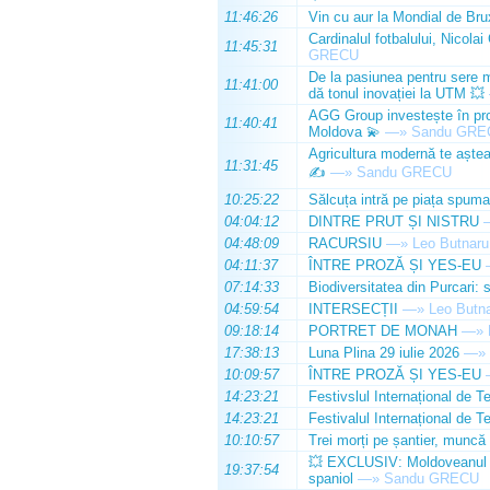
11:46:26
Vin cu aur la Mondial de Bru
Cardinalul fotbalului, Nicolai
11:45:31
GRECU
De la pasiunea pentru sere m
11:41:00
dă tonul inovației la UTM 💥
AGG Group investește în prod
11:40:41
Moldova 💫
—»
Sandu GRE
Agricultura modernă te așteap
11:31:45
✍️
—»
Sandu GRECU
10:25:22
Sălcuța intră pe piața spuma
04:04:12
DINTRE PRUT ȘI NISTRU
04:48:09
RACURSIU
—»
Leo Butnaru
04:11:37
ÎNTRE PROZĂ ȘI YES-EU
07:14:33
Biodiversitatea din Purcari: 
04:59:54
INTERSECȚII
—»
Leo Butn
09:18:14
PORTRET DE MONAH
—»
17:38:13
Luna Plina 29 iulie 2026
—»
10:09:57
ÎNTRE PROZĂ ȘI YES-EU
14:23:21
Festivslul Internațional de T
14:23:21
Festivalul Internațional de T
10:10:57
Trei morți pe șantier, muncă 
💥 EXCLUSIV: Moldoveanul Da
19:37:54
spaniol
—»
Sandu GRECU