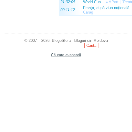
21:32:05
World Cup
—»
APort | "Pentr
Franța, după ziua națională
09:11:12
Carag
© 2007 – 2026. BlogoSfera - Bloguri din Moldova
Căutare avansată