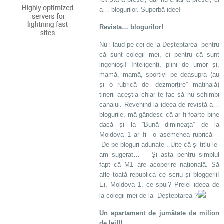
a… blogurilor. Superbă idee!
Revista… blogurilor!
Nu-i laud pe cei de la Deșteptarea pentru
că sunt colegii mei, ci pentru că sunt
ingenioși! Inteligenți, plini de umor și,
mamă, mamă, sportivi pe deasupra (au
și o rubrică de ”dezmorțire” matinală)
tinerii aceștia chiar te fac să nu schimbi
canalul. Revenind la ideea de revistă a…
blogurile, mă gândesc că ar fi foarte bine
dacă și la ”Bună dimineața” de la
Moldova 1 ar fi o asemenea rubrică –
”De pe bloguri adunate”. Uite că și titlu le-
am sugerat… Și asta pentru simplul
fapt că M1 are acoperire națională. Să
afle toată republica ce scriu și bloggerii!
Ei, Moldova 1, ce spui? Preiei ideea de
la colegii mei de la ”Deșteptarea”?
Un apartament de jumătate de milion
de lei!!!