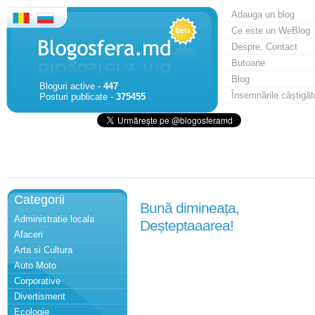
Adauga un blog
Ce este un WeBlog
Despre, Contact
Butoane
Blog
Bloguri active -
447
Însemnările câștigăt
Posturi publicate -
375455
Categorii
Bună dimineața,
Administratie locala
Deșteptaaarea!
Afaceri
Arta si Cultura
Auto Moto
Corporative
Divertisment
Ecologie