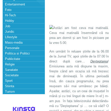
Entertainment
Foto
Hi-Tech
Hobby
Job
Astăzi am fost ceva mai matinală.
Juridic
Ceva mai matinală însemnând că nu
Lifestyle
prea am dormit și am fost în picioare pe
Mass-media
la vreo 5.00.
Personale
Am urmărit în reluare știrile de la 06.00
Politica si Politici
de la Jurnal TV, apoi știrile de la 07.00 în
Publicitate
direct după care…
Deșteptarea
!
Religie
Emisiunea asta mă dispune la maxim,
Sanatate
firește când am ocazia să mă trezesc
Societate
mai de dimineață. În ultima perioadă
Sport
însă, din cauza programului, nu prea
Stiinta
reușeam să-i mai urmăresc pe băieți.
Așadar, astăzi, cu un ceai de mușețel în
Turism
mână și cu trei linguri de miere în el:) m-
am pus în fața televizorului delectându-
mă cu ”Deșteptarea” și … ce să văd? O
revistă a presei, dar nu chiar a presei, ci