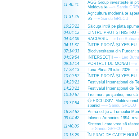
AGG Group investește în prod
11:40:41
Moldova 💫
—»
Sandu GRE
Agricultura modernă te așteap
11:31:45
✍️
—»
Sandu GRECU
10:25:22
Sălcuța intră pe piața spuma
04:04:12
DINTRE PRUT ȘI NISTRU
04:48:09
RACURSIU
—»
Leo Butnaru
04:11:37
ÎNTRE PROZĂ ȘI YES-EU
07:14:33
Biodiversitatea din Purcari: 
04:59:54
INTERSECȚII
—»
Leo Butn
09:18:14
PORTRET DE MONAH
—»
17:38:13
Luna Plina 29 iulie 2026
—»
10:09:57
ÎNTRE PROZĂ ȘI YES-EU
14:23:21
Festivslul Internațional de T
14:23:21
Festivalul Internațional de T
10:10:57
Trei morți pe șantier, muncă 
💥 EXCLUSIV: Moldoveanul Da
19:37:54
spaniol
—»
Sandu GRECU
16:28:52
Prima ediție a Turneului Mem
09:04:42
Ialoveni Armonios 1994, reve
Sistemul care vrea să răstoa
11:46:06
—»
Sandu GRECU
10:15:29
ÎN PRAG DE CARTE NOUĂ