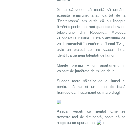
Și ca să vedeți că merită să urmăriți
această emisiune, aflați că tot de la
”Deșteptarea” am auzit că au început
filmările pentru cel mai grandios show de
televiziune din Republica Moldova
-”Concert la Pălărie”. Este o emisiune ce
va fi transmisă în curând la Jurnal TV și
este un proiect ce are scopul de a
identifica oameni talentaţi de la noi.
Marele premiu – un apartament în
valoare de jumătate de milion de lei!
Succes mare băieților de la Jurnal și
pentru că au și un siteu de toată
frumusețea îl recomand cu mare drag!
Așadar, vedeți că merită! Cine se
trezește mai de dimineață, poate că se
alege cu un apartament