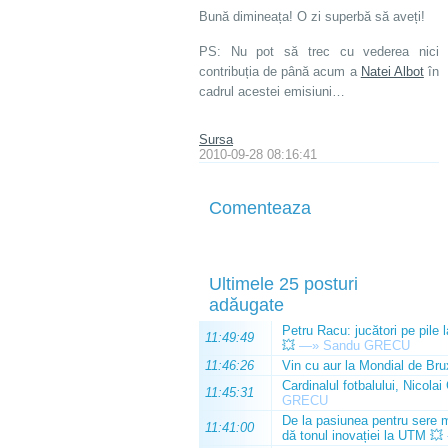
Bună dimineața! O zi superbă să aveți!
PS: Nu pot să trec cu vederea nici
contribuția de până acum a
Natei Albot
în
cadrul acestei emisiuni…
Sursa
2010-09-28 08:16:41
Comenteaza
Ultimele 25 posturi
adăugate
Petru Racu: jucători pe pile 
11:49:49
💥
—»
Sandu GRECU
11:46:26
Vin cu aur la Mondial de Bru
Cardinalul fotbalului, Nicolai
11:45:31
GRECU
De la pasiunea pentru sere m
11:41:00
dă tonul inovației la UTM 💥