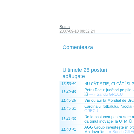
Sursa
2007-09-10 09:32:24
Comenteaza
Ultimele 25 posturi
adăugate
16:59:59
NU CÂT ȘTIE, CI CÂT ÎȘI 
Petru Racu: jucători pe pile 
11:49:49
💥
—»
Sandu GRECU
11:46:26
Vin cu aur la Mondial de Bru
Cardinalul fotbalului, Nicolai
11:45:31
GRECU
De la pasiunea pentru sere m
11:41:00
dă tonul inovației la UTM 💥
AGG Group investește în prod
11:40:41
Moldova 💫
—»
Sandu GRE