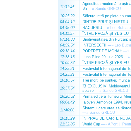
Agricultura modernă te așteap
11:31:45
✍️
—»
Sandu GRECU
10:25:22
Sălcuța intră pe piața spuma
04:04:12
DINTRE PRUT ȘI NISTRU
04:48:09
RACURSIU
—»
Leo Butnaru
04:11:37
ÎNTRE PROZĂ ȘI YES-EU
07:14:33
Biodiversitatea din Purcari: 
04:59:54
INTERSECȚII
—»
Leo Butn
09:18:14
PORTRET DE MONAH
—»
17:38:13
Luna Plina 29 iulie 2026
—»
10:09:57
ÎNTRE PROZĂ ȘI YES-EU
14:23:21
Festivslul Internațional de T
14:23:21
Festivalul Internațional de T
10:10:57
Trei morți pe șantier, muncă 
💥 EXCLUSIV: Moldoveanul Da
19:37:54
spaniol
—»
Sandu GRECU
16:28:52
Prima ediție a Turneului Mem
09:04:42
Ialoveni Armonios 1994, reve
Sistemul care vrea să răstoa
11:46:06
—»
Sandu GRECU
10:15:29
ÎN PRAG DE CARTE NOUĂ
21:32:05
World Cup
—»
APort | "Pentr