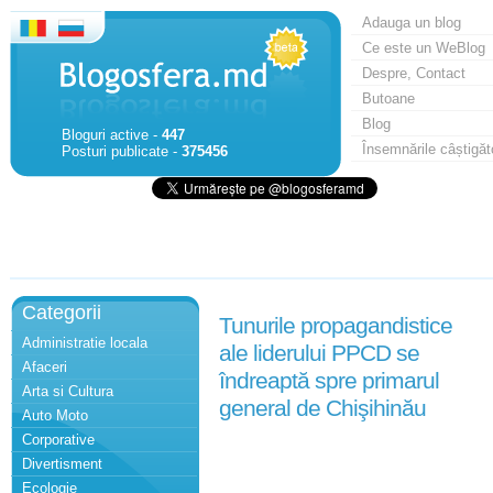
Adauga un blog
Ce este un WeBlog
Despre, Contact
Butoane
Blog
Bloguri active -
447
Însemnările câștigăt
Posturi publicate -
375456
Categorii
Tunurile propagandistice
Administratie locala
ale liderului PPCD se
Afaceri
îndreaptă spre primarul
Arta si Cultura
general de Chişihinău
Auto Moto
Corporative
Divertisment
Ecologie