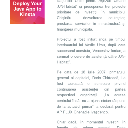
Naţiunilor Unite pentru Aşezări Umane
„UN-Habitat” şi presupunea trei proiecte
prioritare de investiţii în municipiul
Chişinău - dezvoltarea locuinţelor,
prestarea serviciilor în infrastructură şi
finanţarea municipală.
Proiectul a fost iniţiat încă pe timpul
interimatului lui Vasile Ursu, după care
succesorul acestuia, Veaceslav Iordan, a
semnat o cerere de asistenţă către „UN-
Habitat”.
Pe data de 18 iulie 2007, primarului
general al capitalei, Dorin Chirtoacă, i-a
fost adresată o scrisoare privind
continuarea asistenţei din partea
respectivei organizaţii. „La adresa
centrului însă, nu a ajuns niciun răspuns
de la actualul primar”, a declarat pentru
AP FLUX Ghenadie Ivaşcenco.
Chiar dacă, în momentul investirii în
funcţia de primar general, Dorin