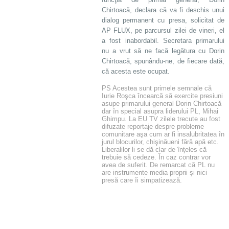
Chirtoacă, declara că va fi deschis unui
dialog permanent cu presa, solicitat de
AP FLUX, pe parcursul zilei de vineri, el
a fost inabordabil. Secretara primarului
nu a vrut să ne facă legătura cu Dorin
Chirtoacă, spunându-ne, de fiecare dată,
că acesta este ocupat.
PS Acestea sunt primele semnale că
Iurie Roşca încearcă să exercite presiuni
asupe primarului general Dorin Chirtoacă
dar în special asupra liderului PL, Mihai
Ghimpu. La EU TV zilele trecute au fost
difuzate reportaje despre probleme
comunitare aşa cum ar fi insalubritatea în
jurul blocurilor, chişinăueni fără apă etc.
Liberalilor li se dă clar de înţeles că
trebuie să cedeze. În caz contrar vor
avea de suferit. De remarcat că PL nu
are instrumente media proprii şi nici
presă care îi simpatizează.