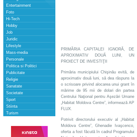
Entertainment
Foto
Hi-Tech
Hobby
Job
Juridic
Lifestyle
PRIMĂRIA CAPITALEI IGNORĂ, DE
Mass-media
APROXIMATIV DOUĂ LUNI, UN
Personale
PROIECT DE INVESTIŢII
Politica si Politici
Primăria municipiului Chişinău evită, de
Publicitate
aproximativ două luni, să dea răspuns la
Religie
o scrisoare privind alocarea unui grant în
Sanatate
mărime de 95 mii de dolari din partea
Societate
Centrului Naţional pentru Aşezări Umane
Sport
„Habitat Moldova Centre”, informează AP
Stiinta
FLUX.
Turism
Potrivit directorului executiv al „Habitat
Moldova Centre”, Ghenadie Ivaşcenco,
oferta a fost făcută în cadrul Programului