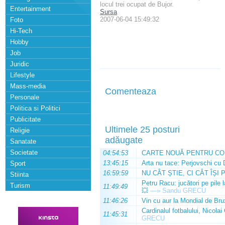
locul trei ocupat de Bujor.
Entertainment
Sursa
2007-06-04 15:49:32
Foto
Hi-Tech
Hobby
Job
Juridic
Lifestyle
Mass-media
Comenteaza
Personale
Politica si Politici
Publicitate
Ultimele 25 posturi
Religie
adăugate
Sanatate
Societate
04:54:53
CARTE NOUĂ PENTRU CO
13:45:15
Arta nu tace: Perjovschi cu 
Sport
16:59:59
NU CÂT ȘTIE, CI CÂT ÎȘI 
Stiinta
Petru Racu: jucători pe pile 
Turism
11:49:49
💥
—»
Sandu GRECU
11:46:26
Vin cu aur la Mondial de Bru
Cardinalul fotbalului, Nicolai
11:45:31
GRECU