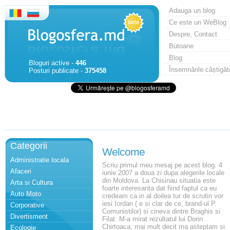
Adauga un blog
Ce este un WeBlog
Despre, Contact
Butoane
Blog
Bloguri active -
446
Însemnările câștigăt
Posturi publicate -
375458
Categorii
Welcome
Administratie locala
Scriu primul meu mesaj pe acest blog. 4
Afaceri
iunie 2007 a doua zi dupa alegerile locale
din Moldova. La Chisinau situatia este
Arta si Cultura
foarte interesanta dat fiind faptul ca eu
Auto Moto
credeam ca in al doilea tur de scrutin vor
iesi Iordan ( e si clar de ce, brand-ul P.
Corporative
Comunistilor) si cineva dintre Braghis si
Divertisment
Filat. M-a mirat rezultatul lui Dorin
Chirtoaca, mai mult decit ma asteptam si
Ecologie