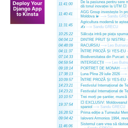
De la pasiunea pentru sere m
11:41:00
dă tonul inovației la UTM 💥
AGG Group investește în prod
11:40:41
Moldova 💫
—»
Sandu GRE
Agricultura modernă te așteap
11:31:45
✍️
—»
Sandu GRECU
10:25:22
Sălcuța intră pe piața spuma
04:04:12
DINTRE PRUT ȘI NISTRU
04:48:09
RACURSIU
—»
Leo Butnaru
04:11:37
ÎNTRE PROZĂ ȘI YES-EU
07:14:33
Biodiversitatea din Purcari: 
04:59:54
INTERSECȚII
—»
Leo Butn
09:18:14
PORTRET DE MONAH
—»
17:38:13
Luna Plina 29 iulie 2026
—»
10:09:57
ÎNTRE PROZĂ ȘI YES-EU
14:23:21
Festivslul Internațional de T
14:23:21
Festivalul Internațional de T
10:10:57
Trei morți pe șantier, muncă 
💥 EXCLUSIV: Moldoveanul Da
19:37:54
spaniol
—»
Sandu GRECU
16:28:52
Prima ediție a Turneului Mem
09:04:42
Ialoveni Armonios 1994, reve
Sistemul care vrea să răstoa
11:46:06