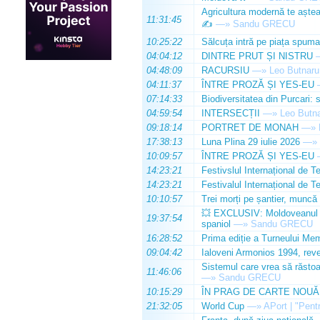
Agricultura modernă te așteap
11:31:45
✍️
—»
Sandu GRECU
10:25:22
Sălcuța intră pe piața spuma
04:04:12
DINTRE PRUT ȘI NISTRU
04:48:09
RACURSIU
—»
Leo Butnaru
04:11:37
ÎNTRE PROZĂ ȘI YES-EU
07:14:33
Biodiversitatea din Purcari: 
04:59:54
INTERSECȚII
—»
Leo Butn
09:18:14
PORTRET DE MONAH
—»
17:38:13
Luna Plina 29 iulie 2026
—»
10:09:57
ÎNTRE PROZĂ ȘI YES-EU
14:23:21
Festivslul Internațional de T
14:23:21
Festivalul Internațional de T
10:10:57
Trei morți pe șantier, muncă 
💥 EXCLUSIV: Moldoveanul Da
19:37:54
spaniol
—»
Sandu GRECU
16:28:52
Prima ediție a Turneului Mem
09:04:42
Ialoveni Armonios 1994, reve
Sistemul care vrea să răstoa
11:46:06
—»
Sandu GRECU
10:15:29
ÎN PRAG DE CARTE NOUĂ
21:32:05
World Cup
—»
APort | "Pentr