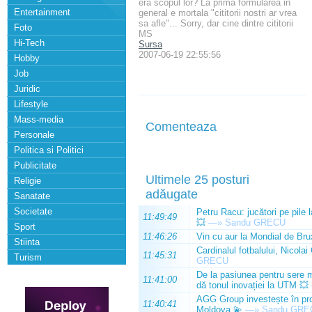
era scopul lor? La prima formularea in
Entertainment
general e mortala "cititorii nostri ar vrea
sa afle"... Sorry, dar cine dintre cititorii
Foto
MS
Hi-Tech
Sursa
2007-06-19 22:55:56
Hobby
Job
Juridic
Lifestyle
Mass-media
Comenteaza
Personale
Politica si Politici
Publicitate
Ultimele 25 posturi
Religie
adăugate
Sanatate
Societate
Petru Racu: jucători pe pile 
11:49:49
💥
—»
Sandu GRECU
Sport
11:46:26
Vin cu aur la Mondial de Bru
Stiinta
Cardinalul fotbalului, Nicolai
11:45:31
Turism
GRECU
De la pasiunea pentru sere m
11:41:00
dă tonul inovației la UTM 💥
AGG Group investește în prod
11:40:41
Moldova 💫
—»
Sandu GRE