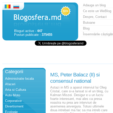
Adauga un blog
Ce este un WeBlog
Despre, Contact
Butoane
Blog
Bloguri active -
447
Însemnările câștigăt
Posturi publicate -
375455
Categorii
MS, Peter Balacz (II) si
Administratie locala
consensul national
Afaceri
Astazi in MS a aparut interviul lui Oleg
Arta si Cultura
Cristal, care si-a lansat si el un blog, cu
Kalman Miszei. Desigur e u un lucru
Auto Moto
foarte interesant, mai ales ca presa
Corporative
noastra nu prea are interviuri de
Divertisment
asemenea anvergura. Totusi ultimele
doua intrebari ma fac sa ma intreb care
Ecologie