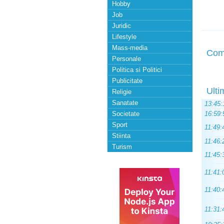
Hobby
Job
Juridic
Lifestyle
Mass-media
Com
Personale
Politica si Politici
Publicitate
Ulti
Religie
Sanatate
13:45:
Societate
16:59:
Sport
11:49:
Stiinta
11:46:
Turism
11:45:
11:41:
11:40:
11:31: