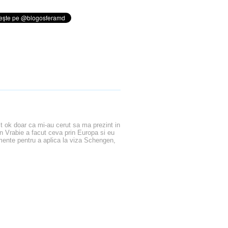
t ok doar ca mi-au cerut sa ma prezint in
 Vrabie a facut ceva prin Europa si eu
mente pentru a aplica la viza Schengen,