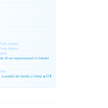
'Tudor Arghezi'
'Tudor Arghezi'
ativă
e 16 ani impresionează în fotbalul
Wine
scandalul din familie și fotbal 🔥💥🔝