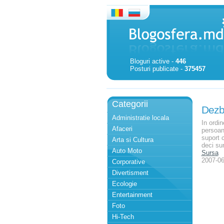
Bloguri active -
446
Posturi publicate -
375457
Categorii
Dezba
Administratie locala
In ordi
Afaceri
persoan
suport 
Arta si Cultura
deci su
Auto Moto
Sursa
2007-06
Corporative
Divertisment
Ecologie
Entertainment
Foto
Hi-Tech