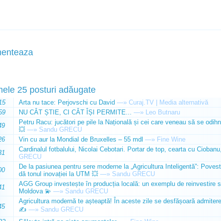
enteaza
mele 25 posturi adăugate
15
Arta nu tace: Perjovschi cu David
—»
Curaj.TV | Media alternativă
59
NU CÂT ȘTIE, CI CÂT ÎȘI PERMITE...
—»
Leo Butnaru
Petru Racu: jucători pe pile la Națională și cei care veneau să se odihn
49
💥
—»
Sandu GRECU
26
Vin cu aur la Mondial de Bruxelles – 55 mdl
—»
Fine Wine
Cardinalul fotbalului, Nicolai Cebotari. Portar de top, cearta cu Ciobanu,
31
GRECU
De la pasiunea pentru sere moderne la „Agricultura Inteligentă”: Poves
00
dă tonul inovației la UTM 💥
—»
Sandu GRECU
AGG Group investește în producția locală: un exemplu de reinvestire s
41
Moldova 💫
—»
Sandu GRECU
Agricultura modernă te așteaptă! În aceste zile se desfășoară admiterea 
45
✍️
—»
Sandu GRECU