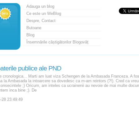
Adauga un blog
Ce este un WeBlog
Despre, Contact
Butoane
Blog
Însemnările câștigătorilor Blogovăț
terile publice ale PND
ne cronologica... Marti am luat viza Schengen de la Ambasada Franceza. A fos
a la Ambasada la intoarcere sa dovedesc ca m-am reintors (?!). Cred ca vreun
consecintele ;) Oricum, am inteles ca ucrainenii au nevoie de mai multe docu
ntem inca bine ;). De
-28 23:49:49