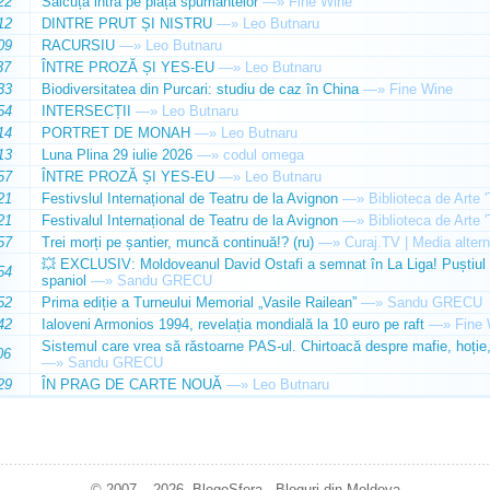
22
Sălcuța intră pe piața spumantelor
—»
Fine Wine
12
DINTRE PRUT ȘI NISTRU
—»
Leo Butnaru
09
RACURSIU
—»
Leo Butnaru
37
ÎNTRE PROZĂ ȘI YES-EU
—»
Leo Butnaru
33
Biodiversitatea din Purcari: studiu de caz în China
—»
Fine Wine
54
INTERSECȚII
—»
Leo Butnaru
14
PORTRET DE MONAH
—»
Leo Butnaru
13
Luna Plina 29 iulie 2026
—»
codul omega
57
ÎNTRE PROZĂ ȘI YES-EU
—»
Leo Butnaru
21
Festivslul Internațional de Teatru de la Avignon
—»
Biblioteca de Arte 
21
Festivalul Internațional de Teatru de la Avignon
—»
Biblioteca de Arte 
57
Trei morți pe șantier, muncă continuă!? (ru)
—»
Curaj.TV | Media altern
💥 EXCLUSIV: Moldoveanul David Ostafi a semnat în La Liga! Puștiul d
54
spaniol
—»
Sandu GRECU
52
Prima ediție a Turneului Memorial „Vasile Railean”
—»
Sandu GRECU
42
Ialoveni Armonios 1994, revelația mondială la 10 euro pe raft
—»
Fine 
Sistemul care vrea să răstoarne PAS-ul. Chirtoacă despre mafie, hoție, 
06
—»
Sandu GRECU
29
ÎN PRAG DE CARTE NOUĂ
—»
Leo Butnaru
© 2007 – 2026. BlogoSfera - Bloguri din Moldova