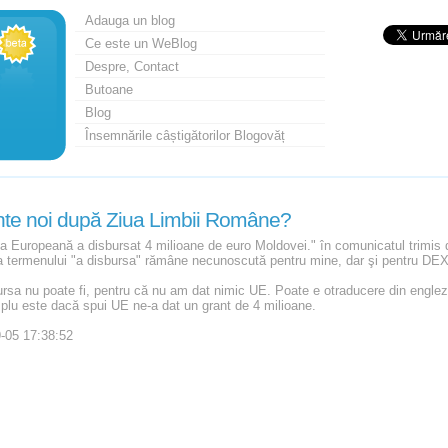
Adauga un blog
Ce este un WeBlog
Despre, Contact
Butoane
Blog
Însemnările câștigătorilor Blogovăț
nte noi după Ziua Limbii Române?
a Europeană a disbursat 4 milioane de euro Moldovei." în comunicatul trimis de
a termenului "a disbursa" rămâne necunoscută pentru mine, dar şi pentru DEX
rsa nu poate fi, pentru că nu am dat nimic UE. Poate e otraducere din engleză
plu este dacă spui UE ne-a dat un grant de 4 milioane.
-05 17:38:52