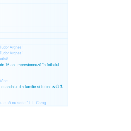
'Tudor Arghezi'
'Tudor Arghezi'
ativă
e 16 ani impresionează în fotbalul
Wine
scandalul din familie și fotbal 🔥💥🔝
ru e să nu scrie." I.L. Carag