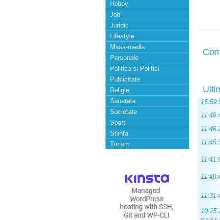
Hobby
Job
Juridic
Lifestyle
Mass-media
Com
Personale
Politica si Politici
Publicitate
Ulti
Religie
Sanatate
16:59:
Societate
11:49:
Sport
11:46:
Stiinta
11:45:
Turism
11:41:
11:40:
11:31:
10:25: