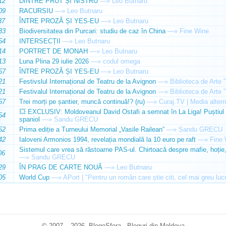
12
DINTRE PRUT ȘI NISTRU
—»
Leo Butnaru
09
RACURSIU
—»
Leo Butnaru
37
ÎNTRE PROZĂ ȘI YES-EU
—»
Leo Butnaru
33
Biodiversitatea din Purcari: studiu de caz în China
—»
Fine Wine
54
INTERSECȚII
—»
Leo Butnaru
14
PORTRET DE MONAH
—»
Leo Butnaru
13
Luna Plina 29 iulie 2026
—»
codul omega
57
ÎNTRE PROZĂ ȘI YES-EU
—»
Leo Butnaru
21
Festivslul Internațional de Teatru de la Avignon
—»
Biblioteca de Arte 
21
Festivalul Internațional de Teatru de la Avignon
—»
Biblioteca de Arte 
57
Trei morți pe șantier, muncă continuă!? (ru)
—»
Curaj.TV | Media altern
💥 EXCLUSIV: Moldoveanul David Ostafi a semnat în La Liga! Puștiul d
54
spaniol
—»
Sandu GRECU
52
Prima ediție a Turneului Memorial „Vasile Railean”
—»
Sandu GRECU
42
Ialoveni Armonios 1994, revelația mondială la 10 euro pe raft
—»
Fine 
Sistemul care vrea să răstoarne PAS-ul. Chirtoacă despre mafie, hoție, 
06
—»
Sandu GRECU
29
ÎN PRAG DE CARTE NOUĂ
—»
Leo Butnaru
05
World Cup
—»
APort | "Pentru un român care știe citi, cel mai greu luc
© 2007 – 2026. BlogoSfera - Bloguri din Moldova