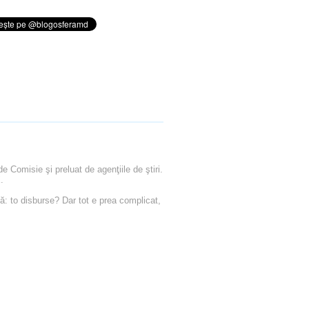
 Comisie şi preluat de agenţiile de ştiri.
.
: to disburse? Dar tot e prea complicat,