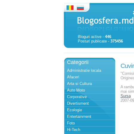
Bloguri active -
446
Posturi publicate -
375456
Categorii
Cuvi
Administratie locala
"Comisi
Afaceri
Origine
Arta si Cultura
A rambu
Auto Moto
mai sim
Sursa
Corporative
2007-09
Divertisment
Ecologie
Entertainment
Foto
Hi-Tech