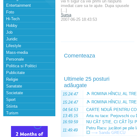
vei fi sigur ca vei primi un raspuns
Entertainment
imediat care sa te ajute. Dupa spusele
[...]
Foto
Sursa
Hi-Tech
2007-06-25 18:43:53
Hobby
Job
Juridic
Lifestyle
Mass-media
Comenteaza
Personale
Politica si Politici
Publicitate
Ultimele 25 posturi
Religie
adăugate
Sanatate
Societate
🎾 ROMINA HÎNCU, AL TRE
15:24:47
Sport
🎾 ROMINA HÎNCU, AL TRE
15:24:47
Stiinta
04:54:53
CARTE NOUĂ PENTRU CO
Turism
13:45:15
Arta nu tace: Perjovschi cu 
16:59:59
NU CÂT ȘTIE, CI CÂT ÎȘI 
Petru Racu: jucători pe pile 
11:49:49
💥
—»
Sandu GRECU