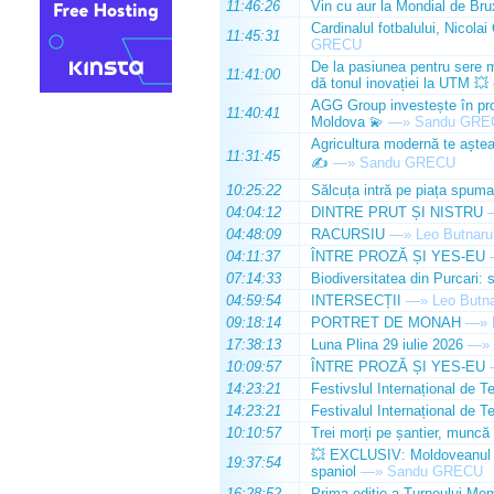
11:46:26
Vin cu aur la Mondial de Bru
Cardinalul fotbalului, Nicolai
11:45:31
GRECU
De la pasiunea pentru sere m
11:41:00
dă tonul inovației la UTM 💥
AGG Group investește în prod
11:40:41
Moldova 💫
—»
Sandu GRE
Agricultura modernă te așteap
11:31:45
✍️
—»
Sandu GRECU
10:25:22
Sălcuța intră pe piața spuma
04:04:12
DINTRE PRUT ȘI NISTRU
04:48:09
RACURSIU
—»
Leo Butnaru
04:11:37
ÎNTRE PROZĂ ȘI YES-EU
07:14:33
Biodiversitatea din Purcari: 
04:59:54
INTERSECȚII
—»
Leo Butn
09:18:14
PORTRET DE MONAH
—»
17:38:13
Luna Plina 29 iulie 2026
—»
10:09:57
ÎNTRE PROZĂ ȘI YES-EU
14:23:21
Festivslul Internațional de T
14:23:21
Festivalul Internațional de T
10:10:57
Trei morți pe șantier, muncă 
💥 EXCLUSIV: Moldoveanul Da
19:37:54
spaniol
—»
Sandu GRECU
16:28:52
Prima ediție a Turneului Mem