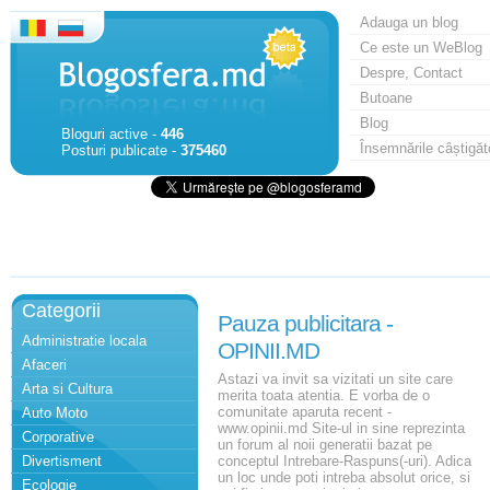
Adauga un blog
Ce este un WeBlog
Despre, Contact
Butoane
Blog
Bloguri active -
446
Însemnările câștigăt
Posturi publicate -
375460
Categorii
Pauza publicitara -
Administratie locala
OPINII.MD
Afaceri
Astazi va invit sa vizitati un site care
Arta si Cultura
merita toata atentia. E vorba de o
comunitate aparuta recent -
Auto Moto
www.opinii.md Site-ul in sine reprezinta
Corporative
un forum al noii generatii bazat pe
Divertisment
conceptul Intrebare-Raspuns(-uri). Adica
un loc unde poti intreba absolut orice, si
Ecologie