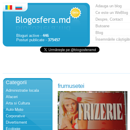
Adauga un blog
Ce este un WeBlog
Despre, Contact
Butoane
Blog
Bloguri active -
446
Însemnările câștigăt
Posturi publicate -
375457
Categorii
frumusetei
Administratie locala
Afaceri
Arta si Cultura
Auto Moto
Corporative
Divertisment
Ecologie