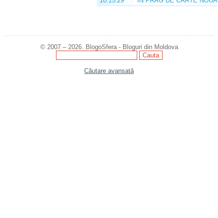
10:15:29
ÎN PRAG DE CARTE NOUĂ
© 2007 – 2026. BlogoSfera - Bloguri din Moldova
Căutare avansată