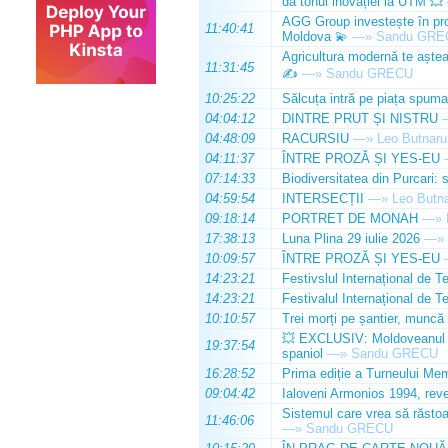
dă tonul inovației la UTM 💥
AGG Group investește în prod
11:40:41
Moldova 💫
—»
Sandu GRE
Agricultura modernă te așteap
11:31:45
✍️
—»
Sandu GRECU
10:25:22
Sălcuța intră pe piața spuma
04:04:12
DINTRE PRUT ȘI NISTRU
04:48:09
RACURSIU
—»
Leo Butnaru
04:11:37
ÎNTRE PROZĂ ȘI YES-EU
07:14:33
Biodiversitatea din Purcari: 
04:59:54
INTERSECȚII
—»
Leo Butn
09:18:14
PORTRET DE MONAH
—»
17:38:13
Luna Plina 29 iulie 2026
—»
10:09:57
ÎNTRE PROZĂ ȘI YES-EU
14:23:21
Festivslul Internațional de T
14:23:21
Festivalul Internațional de T
10:10:57
Trei morți pe șantier, muncă 
💥 EXCLUSIV: Moldoveanul Da
19:37:54
spaniol
—»
Sandu GRECU
16:28:52
Prima ediție a Turneului Mem
09:04:42
Ialoveni Armonios 1994, reve
Sistemul care vrea să răstoa
11:46:06
—»
Sandu GRECU