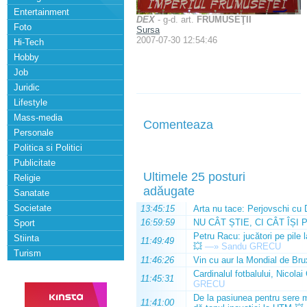
Entertainment
DEX
- g-d. art.
FRUMUSEŢII
Foto
Sursa
2007-07-30 12:54:46
Hi-Tech
Hobby
Job
Juridic
Lifestyle
Mass-media
Comenteaza
Personale
Politica si Politici
Publicitate
Ultimele 25 posturi
Religie
adăugate
Sanatate
Societate
13:45:15
Arta nu tace: Perjovschi cu 
16:59:59
NU CÂT ȘTIE, CI CÂT ÎȘI 
Sport
Petru Racu: jucători pe pile 
Stiinta
11:49:49
💥
—»
Sandu GRECU
Turism
11:46:26
Vin cu aur la Mondial de Bru
Cardinalul fotbalului, Nicolai
11:45:31
GRECU
De la pasiunea pentru sere m
11:41:00