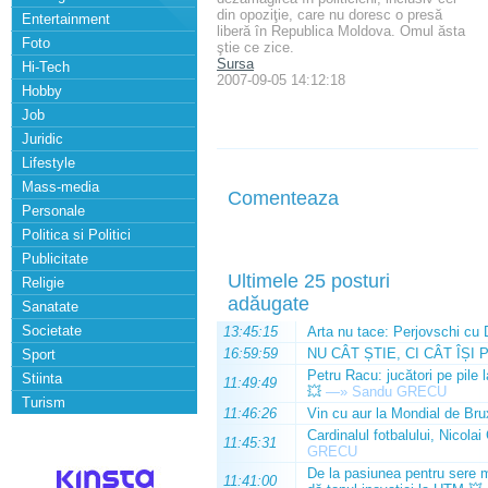
din opoziţie, care nu doresc o presă
Entertainment
liberă în Republica Moldova. Omul ăsta
Foto
ştie ce zice.
Sursa
Hi-Tech
2007-09-05 14:12:18
Hobby
Job
Juridic
Lifestyle
Mass-media
Comenteaza
Personale
Politica si Politici
Publicitate
Ultimele 25 posturi
Religie
adăugate
Sanatate
Societate
13:45:15
Arta nu tace: Perjovschi cu 
16:59:59
NU CÂT ȘTIE, CI CÂT ÎȘI 
Sport
Petru Racu: jucători pe pile 
Stiinta
11:49:49
💥
—»
Sandu GRECU
Turism
11:46:26
Vin cu aur la Mondial de Bru
Cardinalul fotbalului, Nicolai
11:45:31
GRECU
De la pasiunea pentru sere m
11:41:00