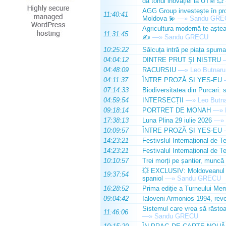
dă tonul inovației la UTM 💥
AGG Group investește în prod
11:40:41
Moldova 💫
—»
Sandu GRE
Agricultura modernă te așteap
11:31:45
✍️
—»
Sandu GRECU
10:25:22
Sălcuța intră pe piața spuma
04:04:12
DINTRE PRUT ȘI NISTRU
04:48:09
RACURSIU
—»
Leo Butnaru
04:11:37
ÎNTRE PROZĂ ȘI YES-EU
07:14:33
Biodiversitatea din Purcari: 
04:59:54
INTERSECȚII
—»
Leo Butn
09:18:14
PORTRET DE MONAH
—»
17:38:13
Luna Plina 29 iulie 2026
—»
10:09:57
ÎNTRE PROZĂ ȘI YES-EU
14:23:21
Festivslul Internațional de T
14:23:21
Festivalul Internațional de T
10:10:57
Trei morți pe șantier, muncă 
💥 EXCLUSIV: Moldoveanul Da
19:37:54
spaniol
—»
Sandu GRECU
16:28:52
Prima ediție a Turneului Mem
09:04:42
Ialoveni Armonios 1994, reve
Sistemul care vrea să răstoa
11:46:06
—»
Sandu GRECU