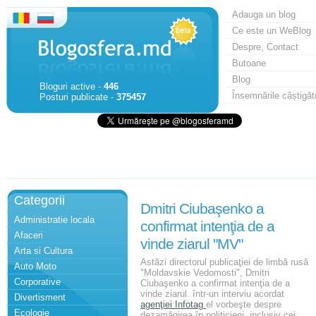
Adauga un blog
Ce este un WeBlog
Despre, Contact
Butoane
Blog
Bloguri active -
446
Însemnările câștigăt
Posturi publicate -
375457
Categorii
Dmitri Ciubaşenko a
Administratie locala
confirmat intenţia de a
Afaceri
vinde ziarul "MV"
Arta si Cultura
Astăzi directorul publicaţiei de limbă rusă
Auto Moto
"Moldavskie Vedomosti", Dmitri
Corporative
Ciubaşenko a confirmat intenţia de a
vinde ziarul. într-un interviu acordat
Divertisment
agenţiei Infotag
el vorbeşte despre
Ecologie
dezamăgirea în politicieni, inclusiv cei