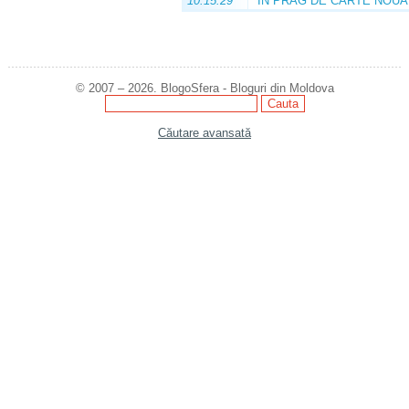
10:15:29
ÎN PRAG DE CARTE NOUĂ
© 2007 – 2026. BlogoSfera - Bloguri din Moldova
Căutare avansată