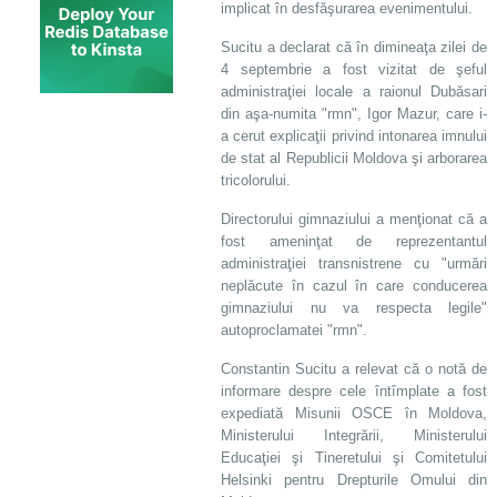
implicat în desfăşurarea evenimentului.
Sucitu a declarat că în dimineaţa zilei de
4 septembrie a fost vizitat de şeful
administraţiei locale a raionul Dubăsari
din aşa-numita "rmn", Igor Mazur, care i-
a cerut explicaţii privind intonarea imnului
de stat al Republicii Moldova şi arborarea
tricolorului.
Directorului gimnaziului a menţionat că a
fost ameninţat de reprezentantul
administraţiei transnistrene cu "urmări
neplăcute în cazul în care conducerea
gimnaziului nu va respecta legile"
autoproclamatei "rmn".
Constantin Sucitu a relevat că o notă de
informare despre cele întîmplate a fost
expediată Misunii OSCE în Moldova,
Ministerului Integrării, Ministerului
Educaţiei şi Tineretului şi Comitetului
Helsinki pentru Drepturile Omului din