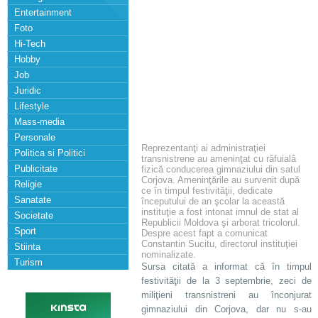
Entertainment
Foto
Hi-Tech
Hobby
Job
Juridic
Lifestyle
Mass-media
Personale
Reprezentanţi ai administraţiei
Politica si Politici
transnistrene au ameninţat cu răfuială
Publicitate
fizică conducerea gimnaziului din satul
Corjova. Ameninţările au survenit după
Religie
ce în timpul festivităţii, dedicate
Sanatate
începutului de an şcolar la această
instituţie a fost intonat imnul de stat al
Societate
Republicii Moldova şi arborat tricolorul.
Sport
Despre acest fapt a comunicat
Constantin Sucitu, directorul instituţiei
Stiinta
nominalizate.
Turism
Sursa citată a informat că în timpul
festivităţii de la 3 septembrie, zeci de
miliţieni transnistreni au înconjurat
gimnaziului din Corjova, dar nu s-au