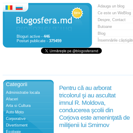
Adauga un blog
Ce este un WeBlog
Despre, Contact
Butoane
Blog
Bloguri active -
446
Însemnările câștigăt
Posturi publicate -
375459
Categorii
Pentru că au arborat
Administratie locala
tricolorul şi au ascultat
Afaceri
imnul R. Moldova,
Arta si Cultura
conducerea şcolii din
Auto Moto
Corjova este ameninţată de
Corporative
miliţienii lui Smirnov
Divertisment
Ecologie