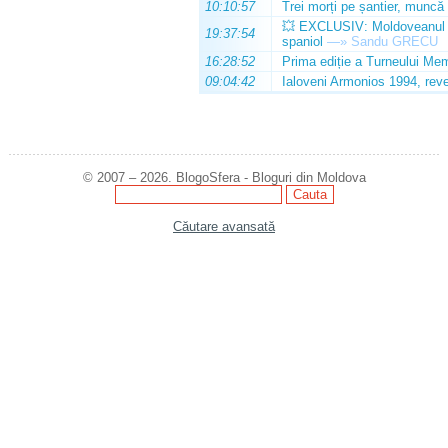
10:10:57
Trei morți pe șantier, muncă 
💥 EXCLUSIV: Moldoveanul Da
19:37:54
spaniol
—»
Sandu GRECU
16:28:52
Prima ediție a Turneului Mem
09:04:42
Ialoveni Armonios 1994, reve
© 2007 – 2026. BlogoSfera - Bloguri din Moldova
Căutare avansată