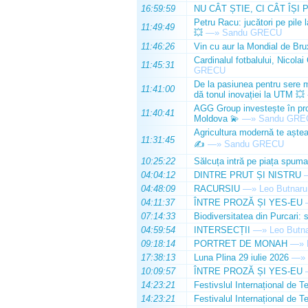
16:59:59
NU CÂT ȘTIE, CI CÂT ÎȘI 
Petru Racu: jucători pe pile 
11:49:49
💥
—»
Sandu GRECU
11:46:26
Vin cu aur la Mondial de Bru
Cardinalul fotbalului, Nicolai
11:45:31
GRECU
De la pasiunea pentru sere m
11:41:00
dă tonul inovației la UTM 💥
AGG Group investește în prod
11:40:41
Moldova 💫
—»
Sandu GRE
Agricultura modernă te așteap
11:31:45
✍️
—»
Sandu GRECU
10:25:22
Sălcuța intră pe piața spuma
04:04:12
DINTRE PRUT ȘI NISTRU
04:48:09
RACURSIU
—»
Leo Butnaru
04:11:37
ÎNTRE PROZĂ ȘI YES-EU
07:14:33
Biodiversitatea din Purcari: 
04:59:54
INTERSECȚII
—»
Leo Butn
09:18:14
PORTRET DE MONAH
—»
17:38:13
Luna Plina 29 iulie 2026
—»
10:09:57
ÎNTRE PROZĂ ȘI YES-EU
14:23:21
Festivslul Internațional de T
14:23:21
Festivalul Internațional de T