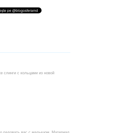
е слинги с кольцами из новой
го радовать вас с малышом. Материал