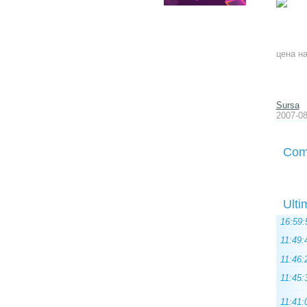
цена н
Sursa
2007-08
Com
Ulti
16:59:
11:49:
11:46:
11:45:
11:41: