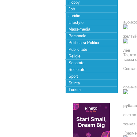
Hobby
Job
Juridic
абрико
Lifestyle
Mass-media
Personale
желтый 
Politica si Politici
Publicitate
лён
То, чт
Religie
таком 
Sanatate
Состав
Societate
Sport
Stiinta
оранже
Turism
рубаш
светло
тонкая,
(разме