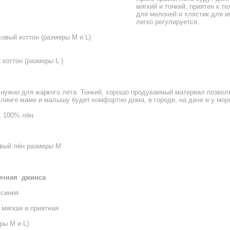
мягкий и тонкий, приятен к т
для мелочей и хлястик для и
легко регулируется.
совый коттон (размеры M и L)
коттон (размеры L )
о нужно для жаркого лета. Тонкий, хорошо продуваемый материал позвол
слинге маме и малышу будет комфортно дома, в городе, на даче и у мор
: 100% лён
вый лён размеры M
ечная джинса
-синяя
 мягкая и приятная
ры M и L)