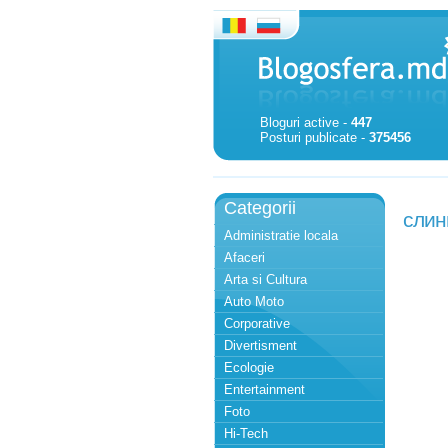
Bloguri active -
447
Posturi publicate -
375456
Categorii
слин
Administratie locala
Afaceri
Arta si Cultura
Auto Moto
Corporative
Divertisment
Ecologie
Entertainment
Foto
Hi-Tech