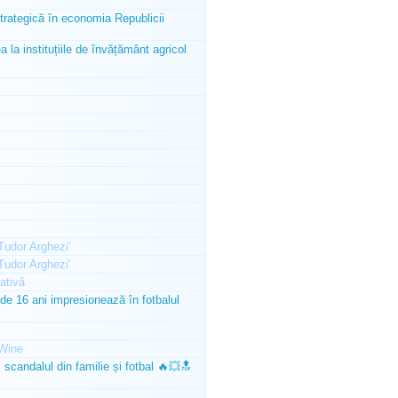
trategică în economia Republicii
la instituțiile de învățământ agricol
'Tudor Arghezi'
'Tudor Arghezi'
ativă
e 16 ani impresionează în fotbalul
Wine
scandalul din familie și fotbal 🔥💥🔝