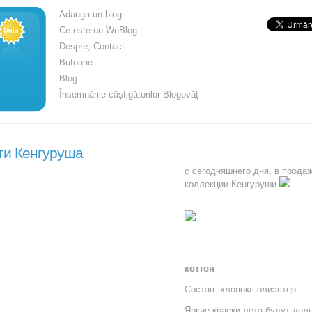
Adauga un blog
Ce este un WeBlog
Despre, Contact
Butoane
Blog
Însemnările câștigătorilor Blogovăț
ги Кенгуруша
с сегодняшнего дня, в продаж
коллекции Кенгуруши
коттон
Состав: хлопок/полиэстер
Яркие краски лета будут дол