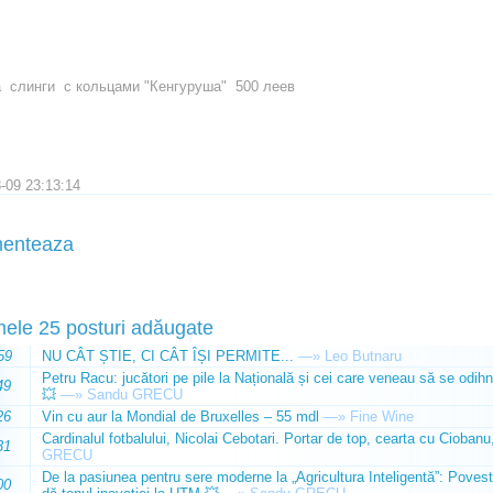
а слинги с кольцами "Кенгуруша" 500 леев
-09 23:13:14
enteaza
mele 25 posturi adăugate
59
NU CÂT ȘTIE, CI CÂT ÎȘI PERMITE...
—»
Leo Butnaru
Petru Racu: jucători pe pile la Națională și cei care veneau să se odihn
49
💥
—»
Sandu GRECU
26
Vin cu aur la Mondial de Bruxelles – 55 mdl
—»
Fine Wine
Cardinalul fotbalului, Nicolai Cebotari. Portar de top, cearta cu Ciobanu,
31
GRECU
De la pasiunea pentru sere moderne la „Agricultura Inteligentă”: Poves
00