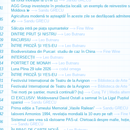
dă tonul inovației la UTM 💥
—»
Sandu GRECU
AGG Group investește în producția locală: un exemplu de reinvestire s
41
Moldova 💫
—»
Sandu GRECU
Agricultura modernă te așteaptă! În aceste zile se desfășoară admiterea 
45
✍️
—»
Sandu GRECU
22
Sălcuța intră pe piața spumantelor
—»
Fine Wine
12
DINTRE PRUT ȘI NISTRU
—»
Leo Butnaru
09
RACURSIU
—»
Leo Butnaru
37
ÎNTRE PROZĂ ȘI YES-EU
—»
Leo Butnaru
33
Biodiversitatea din Purcari: studiu de caz în China
—»
Fine Wine
54
INTERSECȚII
—»
Leo Butnaru
14
PORTRET DE MONAH
—»
Leo Butnaru
13
Luna Plina 29 iulie 2026
—»
codul omega
57
ÎNTRE PROZĂ ȘI YES-EU
—»
Leo Butnaru
21
Festivslul Internațional de Teatru de la Avignon
—»
Biblioteca de Arte 
21
Festivalul Internațional de Teatru de la Avignon
—»
Biblioteca de Arte 
57
Trei morți pe șantier, muncă continuă!? (ru)
—»
Curaj.TV | Media altern
💥 EXCLUSIV: Moldoveanul David Ostafi a semnat în La Liga! Puștiul d
54
spaniol
—»
Sandu GRECU
52
Prima ediție a Turneului Memorial „Vasile Railean”
—»
Sandu GRECU
42
Ialoveni Armonios 1994, revelația mondială la 10 euro pe raft
—»
Fine 
Sistemul care vrea să răstoarne PAS-ul. Chirtoacă despre mafie, hoție, 
06
—»
Sandu GRECU
29
ÎN PRAG DE CARTE NOUĂ
—»
Leo Butnaru