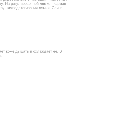
елу. На регулировочной лямке - карман
грушки/подстегивания лямки. Слинг
яет коже дышать и охлаждает ее. В
я.